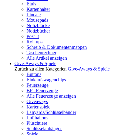
Etuis
Kartenhalter
Lineale
Mousepads
Notizblöcke
Notizbücher
Post-It
Roll ups
Schreib & Dokumentenmappen
Taschenrechner
Alle Artikel anzeigen
Give-Aways & Spiele
Zurück zu allen Kategorien
Give-Aways & Spiele
Buttons
Einkaufswagenchips
Feuerzeuge
BIC Feuerzeuge
Alle Feuerzeuge anzeigen
Giveaways
Kartenspiele
Lanyards/Schlüsselbänder
Luftballons
Plüschtiere
Schlüsselanhänger
Spiele