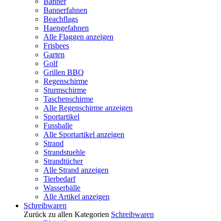
Banner
Bannerfahnen
Beachflags
Haengefahnen
Alle Flaggen anzeigen
Frisbees
Garten
Golf
Grillen BBQ
Regenschirme
Sturmschirme
Taschenschirme
Alle Regenschirme anzeigen
Sportartikel
Fussballe
Alle Sportartikel anzeigen
Strand
Strandstuehle
Strandtücher
Alle Strand anzeigen
Tierbedarf
Wasserbälle
Alle Artikel anzeigen
Schreibwaren
Zurück zu allen Kategorien
Schreibwaren