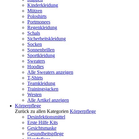
Kinderkleidung
Mützen
Poloshirts
Portmonees
Regenkleidung
Schals
Sicherheitskleidung
Socken
Sonnenbrillen
Sportkleidung
Sweaters
Hoodies
Alle Sweaters anzeigen
T-Shirts
Teamkleidung
Trainingsjacken
Westen
Alle Artikel anzeigen
Körperpflege
Zurück zu allen Kategorien
Körperpflege
Desinfektionsmittel
Erste Hilfe Kits
Gesichtsmaske
Gesundheitspflege