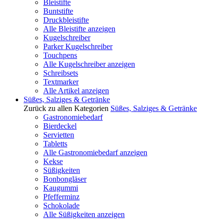
Bleistifte
Buntstifte
Druckbleistifte
Alle Bleistifte anzeigen
Kugelschreiber
Parker Kugelschreiber
Touchpens
Alle Kugelschreiber anzeigen
Schreibsets
Textmarker
Alle Artikel anzeigen
Süßes, Salziges & Getränke
Zurück zu allen Kategorien
Süßes, Salziges & Getränke
Gastronomiebedarf
Bierdeckel
Servietten
Tabletts
Alle Gastronomiebedarf anzeigen
Kekse
Süßigkeiten
Bonbongläser
Kaugummi
Pfefferminz
Schokolade
Alle Süßigkeiten anzeigen