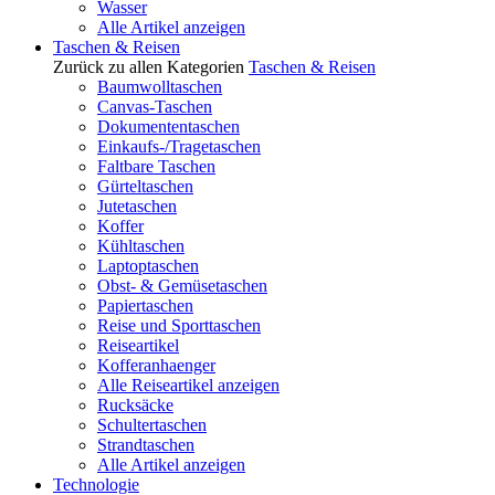
Wasser
Alle Artikel anzeigen
Taschen & Reisen
Zurück zu allen Kategorien
Taschen & Reisen
Baumwolltaschen
Canvas-Taschen
Dokumententaschen
Einkaufs-/Tragetaschen
Faltbare Taschen
Gürteltaschen
Jutetaschen
Koffer
Kühltaschen
Laptoptaschen
Obst- & Gemüsetaschen
Papiertaschen
Reise und Sporttaschen
Reiseartikel
Kofferanhaenger
Alle Reiseartikel anzeigen
Rucksäcke
Schultertaschen
Strandtaschen
Alle Artikel anzeigen
Technologie