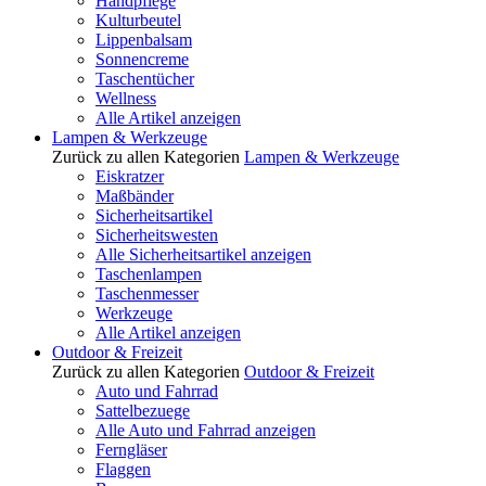
Handpflege
Kulturbeutel
Lippenbalsam
Sonnencreme
Taschentücher
Wellness
Alle Artikel anzeigen
Lampen & Werkzeuge
Zurück zu allen Kategorien
Lampen & Werkzeuge
Eiskratzer
Maßbänder
Sicherheitsartikel
Sicherheitswesten
Alle Sicherheitsartikel anzeigen
Taschenlampen
Taschenmesser
Werkzeuge
Alle Artikel anzeigen
Outdoor & Freizeit
Zurück zu allen Kategorien
Outdoor & Freizeit
Auto und Fahrrad
Sattelbezuege
Alle Auto und Fahrrad anzeigen
Ferngläser
Flaggen