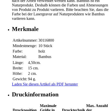
nach der Arbeit verwendet werden kann. Bambus ist ein
Naturprodukt. Deshalb können die Farben und Abmessungen
von Produkt zu Produkt variieren. Bitte beachten Sie, dass die
Farbe bei der Lasergravur auf Naturprodukten wie Bambus
variieren kann.
Merkmale
Artikelnummer:
30116800
Mindestmenge:
10 Stück
Farbe:
holz
Material:
Bambus
Länge:
4,50cm.
Breite:
15 cm.
Höhe:
2 cm.
Gewicht:
94 g.
Laden Sie diesen Artikel als PDF herunter
Druckinformation
Maximale
Max. Anzahl
Druckposition
Größe in
Drucktechnik
der