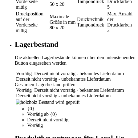
Vorderseite
Tampondruck
Druckfarben
50 x 20
mittig
5
Druckposition
Max. Anzahl
Maximale
auf der
Drucktechnik
der
Größe in mm
Vorderseite
Tampondruck
Druckfarben
80 x 20
mittig
2
Lagerbestand
Die aktuellen Lagerbestände können über den untenstehenden
Button eingesehen werden
Vorrätig
Derzeit nicht vorrätig - bekanntes Lieferdatum
Derzeit nicht vorrätig - unbekanntes Lieferdatum
Gesamten Lagerbestand prüfen
Vorrätig
Derzeit nicht vorrätig - bekanntes Lieferdatum
Derzeit nicht vorrätig - unbekanntes Lieferdatum
holz
Bestand wird geprüft
{0}
Vorrätig ab {0}
Derzeit nicht vorrätig
Vorrätig