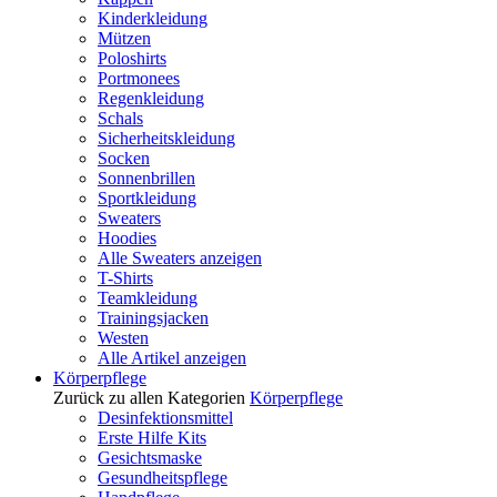
Kinderkleidung
Mützen
Poloshirts
Portmonees
Regenkleidung
Schals
Sicherheitskleidung
Socken
Sonnenbrillen
Sportkleidung
Sweaters
Hoodies
Alle Sweaters anzeigen
T-Shirts
Teamkleidung
Trainingsjacken
Westen
Alle Artikel anzeigen
Körperpflege
Zurück zu allen Kategorien
Körperpflege
Desinfektionsmittel
Erste Hilfe Kits
Gesichtsmaske
Gesundheitspflege