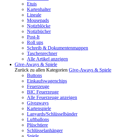
Etuis
Kartenhalter
Lineale
Mousepads
Notizblöcke
Notizbücher
Post-It
Roll ups
Schreib & Dokumentenmappen
Taschenrechner
Alle Artikel anzeigen
Give-Aways & Spiele
Zurück zu allen Kategorien
Give-Aways & Spiele
Buttons
Einkaufswagenchips
Feuerzeuge
BIC Feuerzeuge
Alle Feuerzeuge anzeigen
Giveaways
Kartenspiele
Lanyards/Schlüsselbänder
Luftballons
Plüschtiere
Schlüsselanhänger
Spiele