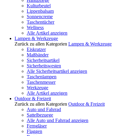
Handpflege
Kulturbeutel
Lippenbalsam
Sonnencreme
Taschentücher
Wellness
Alle Artikel anzeigen
Lampen & Werkzeuge
Zurück zu allen Kategorien
Lampen & Werkzeuge
Eiskratzer
Maßbänder
Sicherheitsartikel
Sicherheitswesten
Alle Sicherheitsartikel anzeigen
Taschenlampen
Taschenmesser
Werkzeuge
Alle Artikel anzeigen
Outdoor & Freizeit
Zurück zu allen Kategorien
Outdoor & Freizeit
Auto und Fahrrad
Sattelbezuege
Alle Auto und Fahrrad anzeigen
Ferngläser
Flaggen