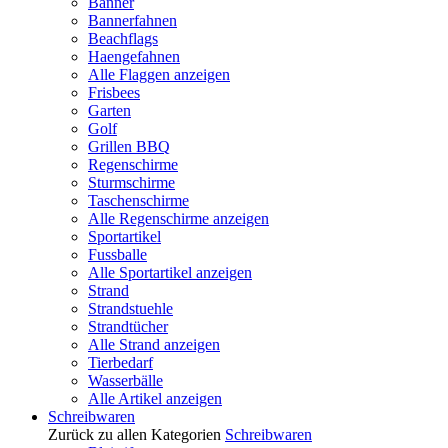
Banner
Bannerfahnen
Beachflags
Haengefahnen
Alle Flaggen anzeigen
Frisbees
Garten
Golf
Grillen BBQ
Regenschirme
Sturmschirme
Taschenschirme
Alle Regenschirme anzeigen
Sportartikel
Fussballe
Alle Sportartikel anzeigen
Strand
Strandstuehle
Strandtücher
Alle Strand anzeigen
Tierbedarf
Wasserbälle
Alle Artikel anzeigen
Schreibwaren
Zurück zu allen Kategorien
Schreibwaren