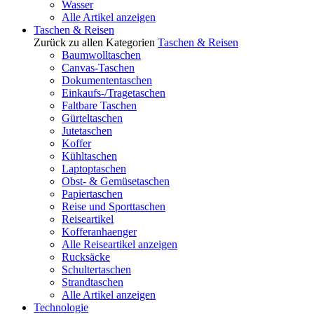
Wasser
Alle Artikel anzeigen
Taschen & Reisen
Zurück zu allen Kategorien
Taschen & Reisen
Baumwolltaschen
Canvas-Taschen
Dokumententaschen
Einkaufs-/Tragetaschen
Faltbare Taschen
Gürteltaschen
Jutetaschen
Koffer
Kühltaschen
Laptoptaschen
Obst- & Gemüsetaschen
Papiertaschen
Reise und Sporttaschen
Reiseartikel
Kofferanhaenger
Alle Reiseartikel anzeigen
Rucksäcke
Schultertaschen
Strandtaschen
Alle Artikel anzeigen
Technologie