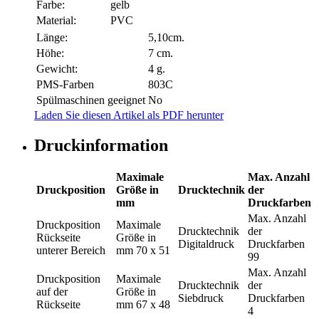
Farbe:
gelb
Material:
PVC
Länge:
5,10cm.
Höhe:
7 cm.
Gewicht:
4 g.
PMS-Farben
803C
Spülmaschinen geeignet
No
Laden Sie diesen Artikel als PDF herunter
Druckinformation
Maximale
Max. Anzahl
Druckposition
Größe in
Drucktechnik
der
mm
Druckfarben
Max. Anzahl
Druckposition
Maximale
Drucktechnik
der
Rückseite
Größe in
Digitaldruck
Druckfarben
unterer Bereich
mm
70 x 51
99
Max. Anzahl
Druckposition
Maximale
Drucktechnik
der
auf der
Größe in
Siebdruck
Druckfarben
Rückseite
mm
67 x 48
4