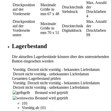
Max. Anzahl
Druckposition
Maximale
Drucktechnik
der
auf der
Größe in
Siebdruck
Druckfarben
Vorderseite
mm
67 x 48
4
Druckposition
Max. Anzahl
Maximale
auf der
Drucktechnik
der
Größe in
Vorderseite
Digitaldruck
Druckfarben
mm
70 x 51
unten
99
Lagerbestand
Die aktuellen Lagerbestände können über den untenstehenden
Button eingesehen werden
Vorrätig
Derzeit nicht vorrätig - bekanntes Lieferdatum
Derzeit nicht vorrätig - unbekanntes Lieferdatum
Gesamten Lagerbestand prüfen
Vorrätig
Derzeit nicht vorrätig - bekanntes Lieferdatum
Derzeit nicht vorrätig - unbekanntes Lieferdatum
gelb
Bestand wird geprüft
weiss
Bestand wird geprüft
{0}
Vorrätig ab {0}