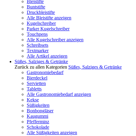
Bleistifte
Buntstifte
Druckbleistifte
Alle Bleistifte anzeigen
Kugelschreiber
Parker Kugelschreiber
Touchpens
Alle Kugelschreiber anzeigen
Schreibsets
Textmarker
Alle Artikel anzeigen
Süßes, Salziges & Getränke
Zurück zu allen Kategorien
Süßes, Salziges & Getränke
Gastronomiebedarf
Bierdeckel
Servietten
Tabletts
Alle Gastronomiebedarf anzeigen
Kekse
Süßigkeiten
Bonbongläser
Kaugummi
Pfefferminz
Schokolade
Alle Süßigkeiten anzeigen