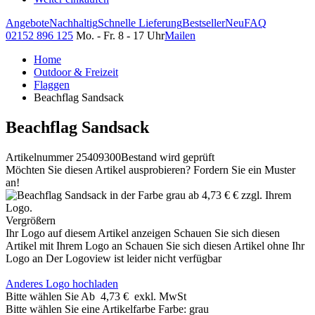
Angebote
Nachhaltig
Schnelle Lieferung
Bestseller
Neu
FAQ
02152 896 125
Mo. - Fr. 8 - 17 Uhr
Mailen
Home
Outdoor & Freizeit
Flaggen
Beachflag Sandsack
Beachflag Sandsack
Artikelnummer 25409300
Bestand wird geprüft
Möchten Sie diesen Artikel ausprobieren? Fordern Sie ein Muster
an!
Vergrößern
Ihr Logo auf diesem Artikel anzeigen
Schauen Sie sich diesen
Artikel mit Ihrem Logo an
Schauen Sie sich diesen Artikel ohne Ihr
Logo an
Der Logoview ist leider nicht verfügbar
Anderes Logo hochladen
Bitte wählen Sie
Ab
4,73 €
exkl. MwSt
Bitte wählen Sie eine Artikelfarbe
Farbe:
grau