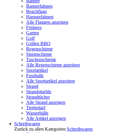
Banner
Bannerfahnen
Beachflags
Haengefahnen
Alle Flaggen anzeigen
Frisbees
Garten
Golf
Grillen BBQ
Regenschirme
Sturmschirme
Taschenschirme
Alle Regenschirme anzeigen
Sportartikel
Fussballe
Alle Sportartikel anzeigen
Strand
Strandstuehle
Strandtücher
Alle Strand anzeigen
Tierbedarf
Wasserbälle
Alle Artikel anzeigen
Schreibwaren
Zurück zu allen Kategorien
Schreibwaren