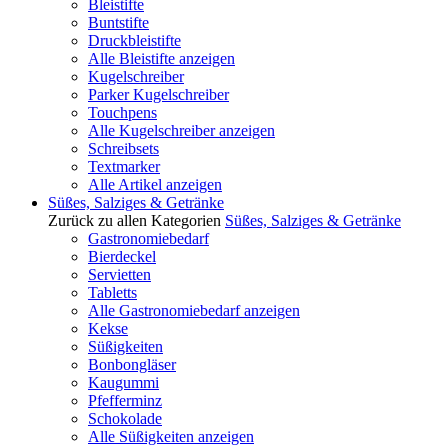
Bleistifte
Buntstifte
Druckbleistifte
Alle Bleistifte anzeigen
Kugelschreiber
Parker Kugelschreiber
Touchpens
Alle Kugelschreiber anzeigen
Schreibsets
Textmarker
Alle Artikel anzeigen
Süßes, Salziges & Getränke
Zurück zu allen Kategorien
Süßes, Salziges & Getränke
Gastronomiebedarf
Bierdeckel
Servietten
Tabletts
Alle Gastronomiebedarf anzeigen
Kekse
Süßigkeiten
Bonbongläser
Kaugummi
Pfefferminz
Schokolade
Alle Süßigkeiten anzeigen