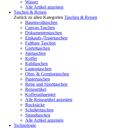
Wasser
Alle Artikel anzeigen
Taschen & Reisen
Zurück zu allen Kategorien
Taschen & Reisen
Baumwolltaschen
Canvas-Taschen
Dokumententaschen
Einkaufs-/Tragetaschen
Faltbare Taschen
Gürteltaschen
Jutetaschen
Koffer
Kühltaschen
Laptoptaschen
Obst- & Gemüsetaschen
Papiertaschen
Reise und Sporttaschen
Reiseartikel
Kofferanhaenger
Alle Reiseartikel anzeigen
Rucksäcke
Schultertaschen
Strandtaschen
Alle Artikel anzeigen
Technologie