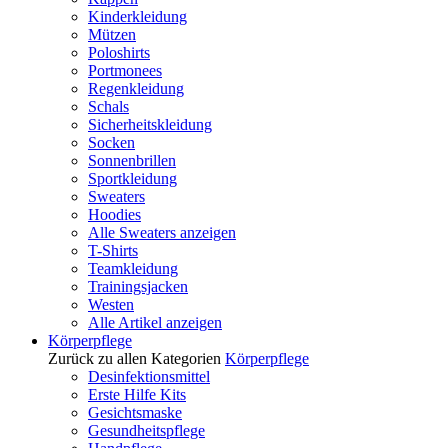
Kinderkleidung
Mützen
Poloshirts
Portmonees
Regenkleidung
Schals
Sicherheitskleidung
Socken
Sonnenbrillen
Sportkleidung
Sweaters
Hoodies
Alle Sweaters anzeigen
T-Shirts
Teamkleidung
Trainingsjacken
Westen
Alle Artikel anzeigen
Körperpflege
Zurück zu allen Kategorien
Körperpflege
Desinfektionsmittel
Erste Hilfe Kits
Gesichtsmaske
Gesundheitspflege