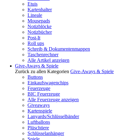
Etuis
Kartenhalter
Lineale
Mousepads
Notizblöcke
Notizbücher
Post-It
Roll ups
Schreib & Dokumentenmappen
Taschenrechner
Alle Artikel anzeigen
Give-Aways & Spiele
Zurück zu allen Kategorien
Give-Aways & Spiele
Buttons
Einkaufswagenchips
Feuerzeuge
BIC Feuerzeuge
Alle Feuerzeuge anzeigen
Giveaways
Kartenspiele
Lanyards/Schlüsselbänder
Luftballons
Plüschtiere
Schlüsselanhänger
Spiele