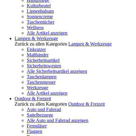
Handpflege
Kulturbeutel
Lippenbalsam
Sonnencreme
Taschentücher
Wellness
Alle Artikel anzeigen
Lampen & Werkzeuge
Zurück zu allen Kategorien
Lampen & Werkzeuge
Eiskratzer
Maßbänder
Sicherheitsartikel
Sicherheitswesten
Alle Sicherheitsartikel anzeigen
Taschenlampen
Taschenmesser
Werkzeuge
Alle Artikel anzeigen
Outdoor & Freizeit
Zurück zu allen Kategorien
Outdoor & Freizeit
Auto und Fahrrad
Sattelbezuege
Alle Auto und Fahrrad anzeigen
Ferngläser
Flaggen