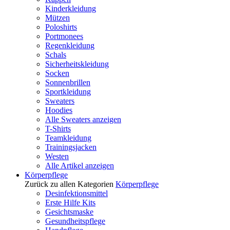
Kinderkleidung
Mützen
Poloshirts
Portmonees
Regenkleidung
Schals
Sicherheitskleidung
Socken
Sonnenbrillen
Sportkleidung
Sweaters
Hoodies
Alle Sweaters anzeigen
T-Shirts
Teamkleidung
Trainingsjacken
Westen
Alle Artikel anzeigen
Körperpflege
Zurück zu allen Kategorien
Körperpflege
Desinfektionsmittel
Erste Hilfe Kits
Gesichtsmaske
Gesundheitspflege