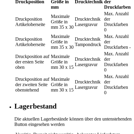
Druckposition
Größe in
Drucktechnik
der
mm
Druckfarben
Max. Anzahl
Maximale
Druckposition
Drucktechnik
der
Größe in
Artikeloberseite
Lasergravur
Druckfarben
mm
35 x 30
0
Maximale
Max. Anzahl
Druckposition
Drucktechnik
Größe in
der
Artikeloberseite
Tampondruck
mm
35 x 30
Druckfarben
-
Max. Anzahl
Druckposition
auf
Maximale
Drucktechnik
der
der ersten Seite
Größe in
Lasergravur
Druckfarben
oben
mm
30 x 15
0
Max. Anzahl
Druckposition
auf
Maximale
Drucktechnik
der
der zweiten Seite
Größe in
Lasergravur
Druckfarben
obenstehend
mm
30 x 15
0
Lagerbestand
Die aktuellen Lagerbestände können über den untenstehenden
Button eingesehen werden