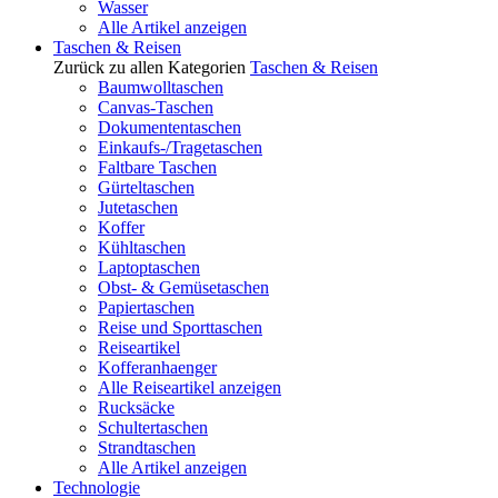
Wasser
Alle Artikel anzeigen
Taschen & Reisen
Zurück zu allen Kategorien
Taschen & Reisen
Baumwolltaschen
Canvas-Taschen
Dokumententaschen
Einkaufs-/Tragetaschen
Faltbare Taschen
Gürteltaschen
Jutetaschen
Koffer
Kühltaschen
Laptoptaschen
Obst- & Gemüsetaschen
Papiertaschen
Reise und Sporttaschen
Reiseartikel
Kofferanhaenger
Alle Reiseartikel anzeigen
Rucksäcke
Schultertaschen
Strandtaschen
Alle Artikel anzeigen
Technologie