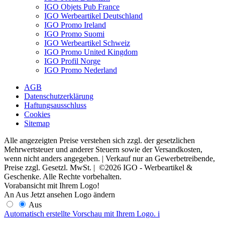
IGO Objets Pub France
IGO Werbeartikel Deutschland
IGO Promo Ireland
IGO Promo Suomi
IGO Werbeartikel Schweiz
IGO Promo United Kingdom
IGO Profil Norge
IGO Promo Nederland
AGB
Datenschutzerklärung
Haftungsausschluss
Cookies
Sitemap
Alle angezeigten Preise verstehen sich zzgl. der gesetzlichen
Mehrwertsteuer und anderer Steuern sowie der Versandkosten,
wenn nicht anders angegeben. | Verkauf nur an Gewerbetreibende,
Preise zzgl. Gesetzl. MwSt. | ©2026 IGO - Werbeartikel &
Geschenke. Alle Rechte vorbehalten.
Vorabansicht mit Ihrem Logo!
An
Aus
Jetzt ansehen
Logo ändern
Aus
Automatisch erstellte Vorschau mit Ihrem Logo.
i