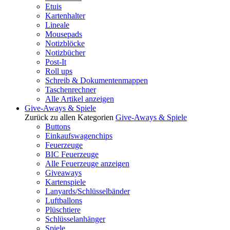
Etuis
Kartenhalter
Lineale
Mousepads
Notizblöcke
Notizbücher
Post-It
Roll ups
Schreib & Dokumentenmappen
Taschenrechner
Alle Artikel anzeigen
Give-Aways & Spiele
Zurück zu allen Kategorien
Give-Aways & Spiele
Buttons
Einkaufswagenchips
Feuerzeuge
BIC Feuerzeuge
Alle Feuerzeuge anzeigen
Giveaways
Kartenspiele
Lanyards/Schlüsselbänder
Luftballons
Plüschtiere
Schlüsselanhänger
Spiele