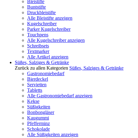
Bleistifte
Buntstifte
Druckbleistifte
Alle Bleistifte anzeigen
Kugelschreiber
Parker Kugelschreiber
Touchpens
Alle Kugelschreiber anzeigen
Schreibsets
Textmarker
Alle Artikel anzeigen
Süßes, Salziges & Getränke
Zurück zu allen Kategorien
Süßes, Salziges & Getränke
Gastronomiebedarf
Bierdeckel
Servietten
Tabletts
Alle Gastronomiebedarf anzeigen
Kekse
Süßigkeiten
Bonbongläser
Kaugummi
Pfefferminz
Schokolade
Alle Süßigkeiten anzeigen