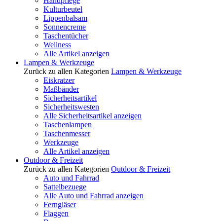
Handpflege
Kulturbeutel
Lippenbalsam
Sonnencreme
Taschentücher
Wellness
Alle Artikel anzeigen
Lampen & Werkzeuge
Zurück zu allen Kategorien
Lampen & Werkzeuge
Eiskratzer
Maßbänder
Sicherheitsartikel
Sicherheitswesten
Alle Sicherheitsartikel anzeigen
Taschenlampen
Taschenmesser
Werkzeuge
Alle Artikel anzeigen
Outdoor & Freizeit
Zurück zu allen Kategorien
Outdoor & Freizeit
Auto und Fahrrad
Sattelbezuege
Alle Auto und Fahrrad anzeigen
Ferngläser
Flaggen