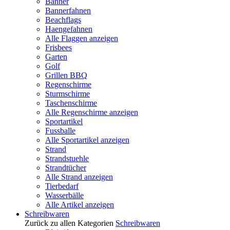
Banner
Bannerfahnen
Beachflags
Haengefahnen
Alle Flaggen anzeigen
Frisbees
Garten
Golf
Grillen BBQ
Regenschirme
Sturmschirme
Taschenschirme
Alle Regenschirme anzeigen
Sportartikel
Fussballe
Alle Sportartikel anzeigen
Strand
Strandstuehle
Strandtücher
Alle Strand anzeigen
Tierbedarf
Wasserbälle
Alle Artikel anzeigen
Schreibwaren
Zurück zu allen Kategorien
Schreibwaren