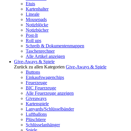
Etuis
Kartenhalter
Lineale
Mousepads
Notizblöcke
Notizbücher
Post-It
Roll ups
Schreib & Dokumentenmappen
Taschenrechner
Alle Artikel anzeigen
Give-Aways & Spiele
Zurück zu allen Kategorien
Give-Aways & Spiele
Buttons
Einkaufswagenchips
Feuerzeuge
BIC Feuerzeuge
Alle Feuerzeuge anzeigen
Giveaways
Kartenspiele
Lanyards/Schlüsselbänder
Luftballons
Plüschtiere
Schlüsselanhänger
Spiele