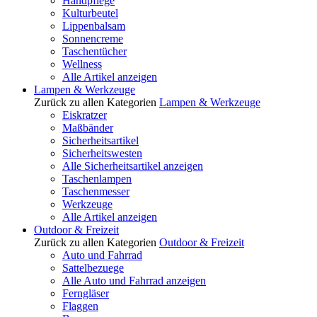
Handpflege
Kulturbeutel
Lippenbalsam
Sonnencreme
Taschentücher
Wellness
Alle Artikel anzeigen
Lampen & Werkzeuge
Zurück zu allen Kategorien
Lampen & Werkzeuge
Eiskratzer
Maßbänder
Sicherheitsartikel
Sicherheitswesten
Alle Sicherheitsartikel anzeigen
Taschenlampen
Taschenmesser
Werkzeuge
Alle Artikel anzeigen
Outdoor & Freizeit
Zurück zu allen Kategorien
Outdoor & Freizeit
Auto und Fahrrad
Sattelbezuege
Alle Auto und Fahrrad anzeigen
Ferngläser
Flaggen