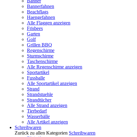
Banner
Bannerfahnen
Beachflags
Haengefahnen
Alle Flaggen anzeigen
Frisbees
Garten
Golf
Grillen BBQ
Regenschirme
Sturmschirme
Taschenschirme
Alle Regenschirme anzeigen
Sportartikel
Fussballe
Alle Sportartikel anzeigen
Strand
Strandstuehle
Strandtücher
Alle Strand anzeigen
Tierbedarf
Wasserbälle
Alle Artikel anzeigen
Schreibwaren
Zurück zu allen Kategorien
Schreibwaren