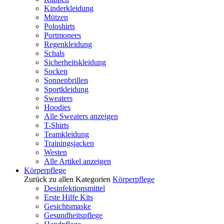
Kinderkleidung
Mützen
Poloshirts
Portmonees
Regenkleidung
Schals
Sicherheitskleidung
Socken
Sonnenbrillen
Sportkleidung
Sweaters
Hoodies
Alle Sweaters anzeigen
T-Shirts
Teamkleidung
Trainingsjacken
Westen
Alle Artikel anzeigen
Körperpflege
Zurück zu allen Kategorien
Körperpflege
Desinfektionsmittel
Erste Hilfe Kits
Gesichtsmaske
Gesundheitspflege