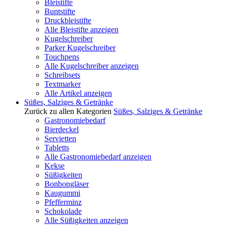
Bleistifte
Buntstifte
Druckbleistifte
Alle Bleistifte anzeigen
Kugelschreiber
Parker Kugelschreiber
Touchpens
Alle Kugelschreiber anzeigen
Schreibsets
Textmarker
Alle Artikel anzeigen
Süßes, Salziges & Getränke
Zurück zu allen Kategorien
Süßes, Salziges & Getränke
Gastronomiebedarf
Bierdeckel
Servietten
Tabletts
Alle Gastronomiebedarf anzeigen
Kekse
Süßigkeiten
Bonbongläser
Kaugummi
Pfefferminz
Schokolade
Alle Süßigkeiten anzeigen