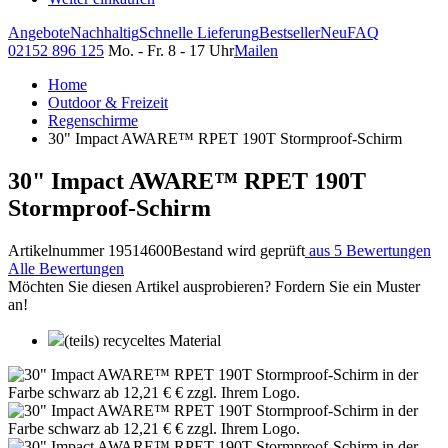
Angebote
Nachhaltig
Schnelle Lieferung
Bestseller
Neu
FAQ
02152 896 125
Mo. - Fr. 8 - 17 Uhr
Mailen
Home
Outdoor & Freizeit
Regenschirme
30" Impact AWARE™ RPET 190T Stormproof-Schirm
30" Impact AWARE™ RPET 190T
Stormproof-Schirm
Artikelnummer 19514600
Bestand wird geprüft
aus 5 Bewertungen
Alle Bewertungen
Möchten Sie diesen Artikel ausprobieren? Fordern Sie ein Muster
an!
(teils) recyceltes Material