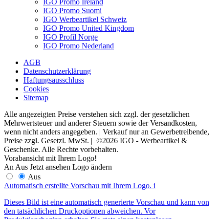
IGO Promo Ireland
IGO Promo Suomi
IGO Werbeartikel Schweiz
IGO Promo United Kingdom
IGO Profil Norge
IGO Promo Nederland
AGB
Datenschutzerklärung
Haftungsausschluss
Cookies
Sitemap
Alle angezeigten Preise verstehen sich zzgl. der gesetzlichen
Mehrwertsteuer und anderer Steuern sowie der Versandkosten,
wenn nicht anders angegeben. | Verkauf nur an Gewerbetreibende,
Preise zzgl. Gesetzl. MwSt. | ©2026 IGO - Werbeartikel &
Geschenke. Alle Rechte vorbehalten.
Vorabansicht mit Ihrem Logo!
An
Aus
Jetzt ansehen
Logo ändern
Aus
Automatisch erstellte Vorschau mit Ihrem Logo.
i
Dieses Bild ist eine automatisch generierte Vorschau und kann von
den tatsächlichen Druckoptionen abweichen. Vor