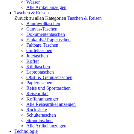
Wasser
Alle Artikel anzeigen
Taschen & Reisen
Zurück zu allen Kategorien
Taschen & Reisen
Baumwolltaschen
Canvas-Taschen
Dokumententaschen
Einkaufs-/Tragetaschen
Faltbare Taschen
Gürteltaschen
Jutetaschen
Koffer
Kühltaschen
Laptoptaschen
Obst- & Gemüsetaschen
Papiertaschen
Reise und Sporttaschen
Reiseartikel
Kofferanhaenger
Alle Reiseartikel anzeigen
Rucksäcke
Schultertaschen
Strandtaschen
Alle Artikel anzeigen
Technologie