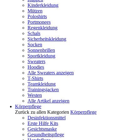
Kinderkleidung
Mützen
Poloshirts
Portmonees
Regenkleidung
Schals
Sicherheitskleidung
Socken
Sonnenbrillen
Sportkleidung
Sweaters
Hoodies
Alle Sweaters anzeigen
T-Shirts
Teamkleidung
Trainingsjacken
Westen
Alle Artikel anzeigen
Körperpflege
Zurück zu allen Kategorien
Körperpflege
Desinfektionsmittel
Erste Hilfe Kits
Gesichtsmaske
Gesundheitspflege