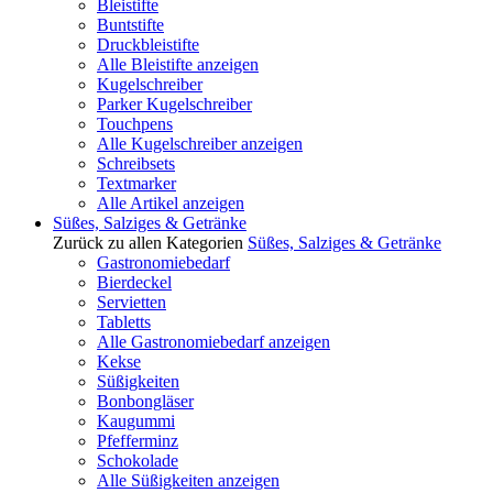
Bleistifte
Buntstifte
Druckbleistifte
Alle Bleistifte anzeigen
Kugelschreiber
Parker Kugelschreiber
Touchpens
Alle Kugelschreiber anzeigen
Schreibsets
Textmarker
Alle Artikel anzeigen
Süßes, Salziges & Getränke
Zurück zu allen Kategorien
Süßes, Salziges & Getränke
Gastronomiebedarf
Bierdeckel
Servietten
Tabletts
Alle Gastronomiebedarf anzeigen
Kekse
Süßigkeiten
Bonbongläser
Kaugummi
Pfefferminz
Schokolade
Alle Süßigkeiten anzeigen