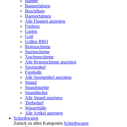
Banner
Bannerfahnen
Beachflags
Haengefahnen
Alle Flaggen anzeigen
Frisbees
Garten
Golf
Grillen BBQ
Regenschirme
Sturmschirme
Taschenschirme
Alle Regenschirme anzeigen
Sportartikel
Fussballe
Alle Sportartikel anzeigen
Strand
Strandstuehle
Strandtücher
Alle Strand anzeigen
Tierbedarf
Wasserbälle
Alle Artikel anzeigen
Schreibwaren
Zurück zu allen Kategorien
Schreibwaren