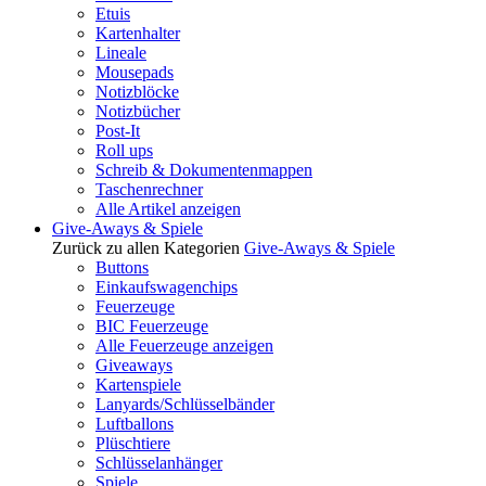
Etuis
Kartenhalter
Lineale
Mousepads
Notizblöcke
Notizbücher
Post-It
Roll ups
Schreib & Dokumentenmappen
Taschenrechner
Alle Artikel anzeigen
Give-Aways & Spiele
Zurück zu allen Kategorien
Give-Aways & Spiele
Buttons
Einkaufswagenchips
Feuerzeuge
BIC Feuerzeuge
Alle Feuerzeuge anzeigen
Giveaways
Kartenspiele
Lanyards/Schlüsselbänder
Luftballons
Plüschtiere
Schlüsselanhänger
Spiele