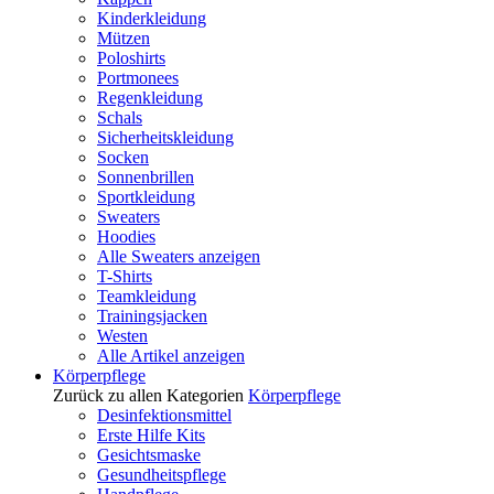
Kinderkleidung
Mützen
Poloshirts
Portmonees
Regenkleidung
Schals
Sicherheitskleidung
Socken
Sonnenbrillen
Sportkleidung
Sweaters
Hoodies
Alle Sweaters anzeigen
T-Shirts
Teamkleidung
Trainingsjacken
Westen
Alle Artikel anzeigen
Körperpflege
Zurück zu allen Kategorien
Körperpflege
Desinfektionsmittel
Erste Hilfe Kits
Gesichtsmaske
Gesundheitspflege