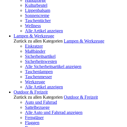
Handpflege
Kulturbeutel
Lippenbalsam
Sonnencreme
Taschentücher
Wellness
Alle Artikel anzeigen
Lampen & Werkzeuge
Zurück zu allen Kategorien
Lampen & Werkzeuge
Eiskratzer
Maßbänder
Sicherheitsartikel
Sicherheitswesten
Alle Sicherheitsartikel anzeigen
Taschenlampen
Taschenmesser
Werkzeuge
Alle Artikel anzeigen
Outdoor & Freizeit
Zurück zu allen Kategorien
Outdoor & Freizeit
Auto und Fahrrad
Sattelbezuege
Alle Auto und Fahrrad anzeigen
Ferngläser
Flaggen