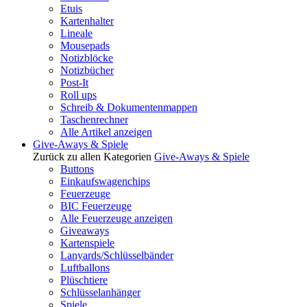
Etuis
Kartenhalter
Lineale
Mousepads
Notizblöcke
Notizbücher
Post-It
Roll ups
Schreib & Dokumentenmappen
Taschenrechner
Alle Artikel anzeigen
Give-Aways & Spiele
Zurück zu allen Kategorien
Give-Aways & Spiele
Buttons
Einkaufswagenchips
Feuerzeuge
BIC Feuerzeuge
Alle Feuerzeuge anzeigen
Giveaways
Kartenspiele
Lanyards/Schlüsselbänder
Luftballons
Plüschtiere
Schlüsselanhänger
Spiele