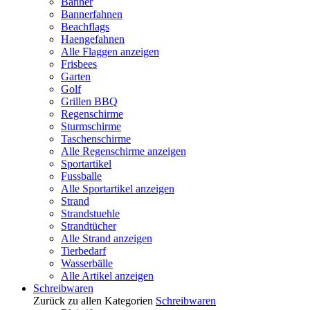
Banner
Bannerfahnen
Beachflags
Haengefahnen
Alle Flaggen anzeigen
Frisbees
Garten
Golf
Grillen BBQ
Regenschirme
Sturmschirme
Taschenschirme
Alle Regenschirme anzeigen
Sportartikel
Fussballe
Alle Sportartikel anzeigen
Strand
Strandstuehle
Strandtücher
Alle Strand anzeigen
Tierbedarf
Wasserbälle
Alle Artikel anzeigen
Schreibwaren
Zurück zu allen Kategorien
Schreibwaren