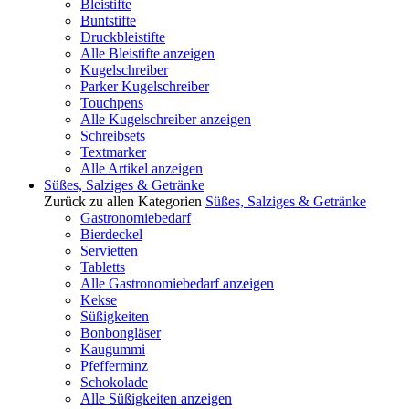
Bleistifte
Buntstifte
Druckbleistifte
Alle Bleistifte anzeigen
Kugelschreiber
Parker Kugelschreiber
Touchpens
Alle Kugelschreiber anzeigen
Schreibsets
Textmarker
Alle Artikel anzeigen
Süßes, Salziges & Getränke
Zurück zu allen Kategorien
Süßes, Salziges & Getränke
Gastronomiebedarf
Bierdeckel
Servietten
Tabletts
Alle Gastronomiebedarf anzeigen
Kekse
Süßigkeiten
Bonbongläser
Kaugummi
Pfefferminz
Schokolade
Alle Süßigkeiten anzeigen