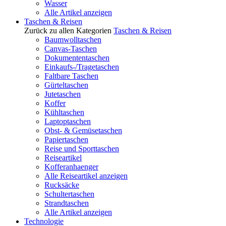
Wasser
Alle Artikel anzeigen
Taschen & Reisen
Zurück zu allen Kategorien
Taschen & Reisen
Baumwolltaschen
Canvas-Taschen
Dokumententaschen
Einkaufs-/Tragetaschen
Faltbare Taschen
Gürteltaschen
Jutetaschen
Koffer
Kühltaschen
Laptoptaschen
Obst- & Gemüsetaschen
Papiertaschen
Reise und Sporttaschen
Reiseartikel
Kofferanhaenger
Alle Reiseartikel anzeigen
Rucksäcke
Schultertaschen
Strandtaschen
Alle Artikel anzeigen
Technologie