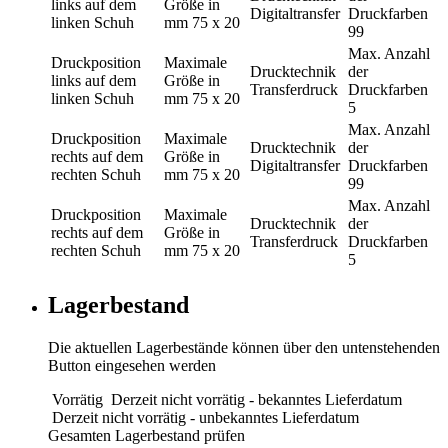
links auf dem
Größe in
Digitaltransfer
Druckfarben
linken Schuh
mm
75 x 20
99
Max. Anzahl
Druckposition
Maximale
Drucktechnik
der
links auf dem
Größe in
Transferdruck
Druckfarben
linken Schuh
mm
75 x 20
5
Max. Anzahl
Druckposition
Maximale
Drucktechnik
der
rechts auf dem
Größe in
Digitaltransfer
Druckfarben
rechten Schuh
mm
75 x 20
99
Max. Anzahl
Druckposition
Maximale
Drucktechnik
der
rechts auf dem
Größe in
Transferdruck
Druckfarben
rechten Schuh
mm
75 x 20
5
Lagerbestand
Die aktuellen Lagerbestände können über den untenstehenden
Button eingesehen werden
Vorrätig
Derzeit nicht vorrätig - bekanntes Lieferdatum
Derzeit nicht vorrätig - unbekanntes Lieferdatum
Gesamten Lagerbestand prüfen