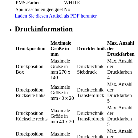
PMS-Farben
WHITE
Spülmaschinen geeignet
No
Laden Sie diesen Artikel als PDF herunter
Druckinformation
Maximale
Max. Anzahl
Druckposition
Größe in
Drucktechnik
der
mm
Druckfarben
Maximale
Max. Anzahl
Druckposition
Größe in
Drucktechnik
der
Box
mm
270 x
Siebdruck
Druckfarben
140
4
Max. Anzahl
Maximale
Druckposition
Drucktechnik
der
Größe in
Rückseite links
Transferdruck
Druckfarben
mm
40 x 20
5
Max. Anzahl
Maximale
Druckposition
Drucktechnik
der
Größe in
Rückseite rechts
Transferdruck
Druckfarben
mm
40 x 20
5
Max. Anzahl
Druckposition
Maximale
Drucktechnik
der