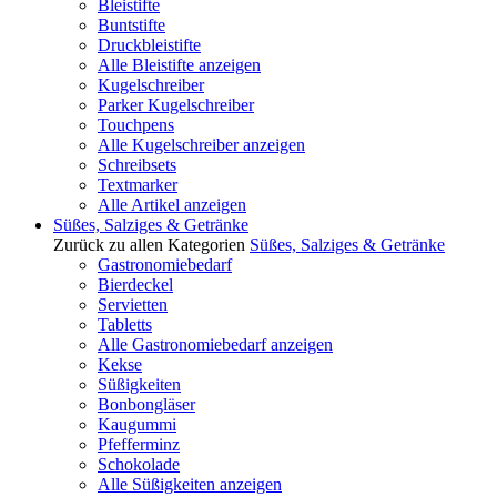
Bleistifte
Buntstifte
Druckbleistifte
Alle Bleistifte anzeigen
Kugelschreiber
Parker Kugelschreiber
Touchpens
Alle Kugelschreiber anzeigen
Schreibsets
Textmarker
Alle Artikel anzeigen
Süßes, Salziges & Getränke
Zurück zu allen Kategorien
Süßes, Salziges & Getränke
Gastronomiebedarf
Bierdeckel
Servietten
Tabletts
Alle Gastronomiebedarf anzeigen
Kekse
Süßigkeiten
Bonbongläser
Kaugummi
Pfefferminz
Schokolade
Alle Süßigkeiten anzeigen