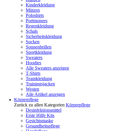
Kinderkleidung
Mützen
Poloshirts
Portmonees
Regenkleidung
Schals
Sicherheitskleidung
Socken
Sonnenbrillen
Sportkleidung
Sweaters
Hoodies
Alle Sweaters anzeigen
T-Shirts
Teamkleidung
Trainingsjacken
Westen
Alle Artikel anzeigen
Körperpflege
Zurück zu allen Kategorien
Körperpflege
Desinfektionsmittel
Erste Hilfe Kits
Gesichtsmaske
Gesundheitspflege