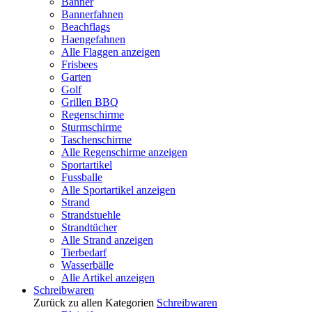
Banner
Bannerfahnen
Beachflags
Haengefahnen
Alle Flaggen anzeigen
Frisbees
Garten
Golf
Grillen BBQ
Regenschirme
Sturmschirme
Taschenschirme
Alle Regenschirme anzeigen
Sportartikel
Fussballe
Alle Sportartikel anzeigen
Strand
Strandstuehle
Strandtücher
Alle Strand anzeigen
Tierbedarf
Wasserbälle
Alle Artikel anzeigen
Schreibwaren
Zurück zu allen Kategorien
Schreibwaren