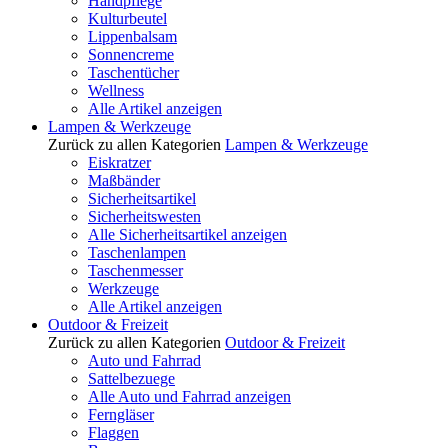
Handpflege
Kulturbeutel
Lippenbalsam
Sonnencreme
Taschentücher
Wellness
Alle Artikel anzeigen
Lampen & Werkzeuge
Zurück zu allen Kategorien
Lampen & Werkzeuge
Eiskratzer
Maßbänder
Sicherheitsartikel
Sicherheitswesten
Alle Sicherheitsartikel anzeigen
Taschenlampen
Taschenmesser
Werkzeuge
Alle Artikel anzeigen
Outdoor & Freizeit
Zurück zu allen Kategorien
Outdoor & Freizeit
Auto und Fahrrad
Sattelbezuege
Alle Auto und Fahrrad anzeigen
Ferngläser
Flaggen