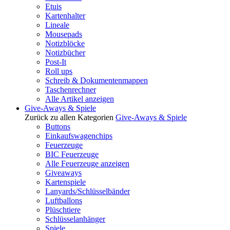
Etuis
Kartenhalter
Lineale
Mousepads
Notizblöcke
Notizbücher
Post-It
Roll ups
Schreib & Dokumentenmappen
Taschenrechner
Alle Artikel anzeigen
Give-Aways & Spiele
Zurück zu allen Kategorien
Give-Aways & Spiele
Buttons
Einkaufswagenchips
Feuerzeuge
BIC Feuerzeuge
Alle Feuerzeuge anzeigen
Giveaways
Kartenspiele
Lanyards/Schlüsselbänder
Luftballons
Plüschtiere
Schlüsselanhänger
Spiele