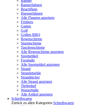
Banner
Bannerfahnen
Beachflags
Haengefahnen
Alle Flaggen anzeigen
Frisbees
Garten
Golf
Grillen BBQ
Regenschirme
Sturmschirme
Taschenschirme
Alle Regenschirme anzeigen
Sportartikel
Fussballe
Alle Sportartikel anzeigen
Strand
Strandstuehle
Strandtücher
Alle Strand anzeigen
Tierbedarf
Wasserbälle
Alle Artikel anzeigen
Schreibwaren
Zurück zu allen Kategorien
Schreibwaren