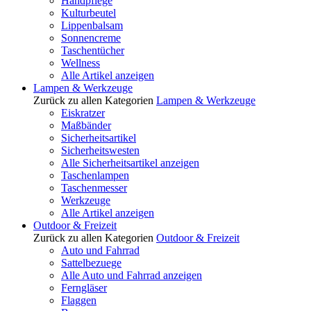
Handpflege
Kulturbeutel
Lippenbalsam
Sonnencreme
Taschentücher
Wellness
Alle Artikel anzeigen
Lampen & Werkzeuge
Zurück zu allen Kategorien
Lampen & Werkzeuge
Eiskratzer
Maßbänder
Sicherheitsartikel
Sicherheitswesten
Alle Sicherheitsartikel anzeigen
Taschenlampen
Taschenmesser
Werkzeuge
Alle Artikel anzeigen
Outdoor & Freizeit
Zurück zu allen Kategorien
Outdoor & Freizeit
Auto und Fahrrad
Sattelbezuege
Alle Auto und Fahrrad anzeigen
Ferngläser
Flaggen