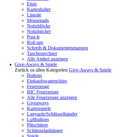
Etuis
Kartenhalter
Lineale
Mousepads
Notizblöcke
Notizbücher
Post-It
Roll ups
Schreib & Dokumentenmappen
Taschenrechner
Alle Artikel anzeigen
Give-Aways & Spiele
Zurück zu allen Kategorien
Give-Aways & Spiele
Buttons
Einkaufswagenchips
Feuerzeuge
BIC Feuerzeuge
Alle Feuerzeuge anzeigen
Giveaways
Kartenspiele
Lanyards/Schlüsselbänder
Luftballons
Plüschtiere
Schlüsselanhänger
Spiele