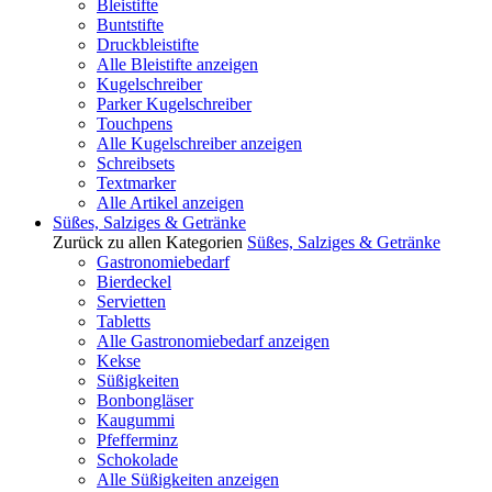
Bleistifte
Buntstifte
Druckbleistifte
Alle Bleistifte anzeigen
Kugelschreiber
Parker Kugelschreiber
Touchpens
Alle Kugelschreiber anzeigen
Schreibsets
Textmarker
Alle Artikel anzeigen
Süßes, Salziges & Getränke
Zurück zu allen Kategorien
Süßes, Salziges & Getränke
Gastronomiebedarf
Bierdeckel
Servietten
Tabletts
Alle Gastronomiebedarf anzeigen
Kekse
Süßigkeiten
Bonbongläser
Kaugummi
Pfefferminz
Schokolade
Alle Süßigkeiten anzeigen