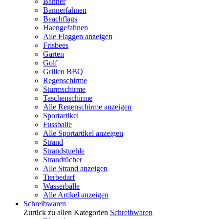
Banner
Bannerfahnen
Beachflags
Haengefahnen
Alle Flaggen anzeigen
Frisbees
Garten
Golf
Grillen BBQ
Regenschirme
Sturmschirme
Taschenschirme
Alle Regenschirme anzeigen
Sportartikel
Fussballe
Alle Sportartikel anzeigen
Strand
Strandstuehle
Strandtücher
Alle Strand anzeigen
Tierbedarf
Wasserbälle
Alle Artikel anzeigen
Schreibwaren
Zurück zu allen Kategorien
Schreibwaren