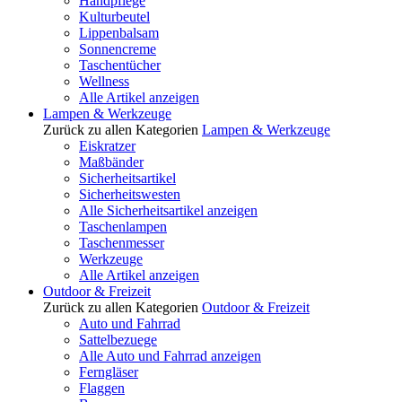
Handpflege
Kulturbeutel
Lippenbalsam
Sonnencreme
Taschentücher
Wellness
Alle Artikel anzeigen
Lampen & Werkzeuge
Zurück zu allen Kategorien
Lampen & Werkzeuge
Eiskratzer
Maßbänder
Sicherheitsartikel
Sicherheitswesten
Alle Sicherheitsartikel anzeigen
Taschenlampen
Taschenmesser
Werkzeuge
Alle Artikel anzeigen
Outdoor & Freizeit
Zurück zu allen Kategorien
Outdoor & Freizeit
Auto und Fahrrad
Sattelbezuege
Alle Auto und Fahrrad anzeigen
Ferngläser
Flaggen