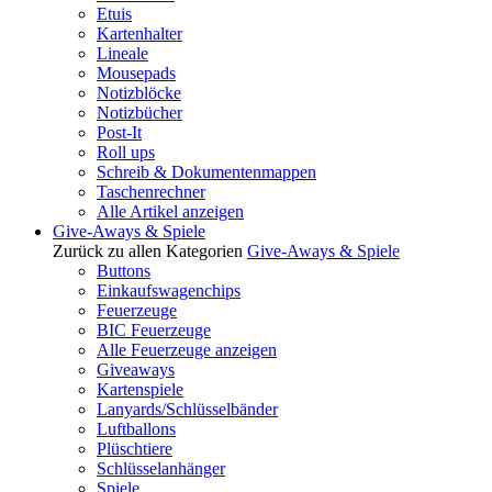
Etuis
Kartenhalter
Lineale
Mousepads
Notizblöcke
Notizbücher
Post-It
Roll ups
Schreib & Dokumentenmappen
Taschenrechner
Alle Artikel anzeigen
Give-Aways & Spiele
Zurück zu allen Kategorien
Give-Aways & Spiele
Buttons
Einkaufswagenchips
Feuerzeuge
BIC Feuerzeuge
Alle Feuerzeuge anzeigen
Giveaways
Kartenspiele
Lanyards/Schlüsselbänder
Luftballons
Plüschtiere
Schlüsselanhänger
Spiele