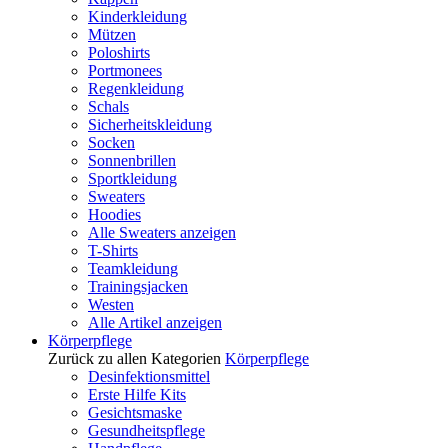
Kinderkleidung
Mützen
Poloshirts
Portmonees
Regenkleidung
Schals
Sicherheitskleidung
Socken
Sonnenbrillen
Sportkleidung
Sweaters
Hoodies
Alle Sweaters anzeigen
T-Shirts
Teamkleidung
Trainingsjacken
Westen
Alle Artikel anzeigen
Körperpflege
Zurück zu allen Kategorien
Körperpflege
Desinfektionsmittel
Erste Hilfe Kits
Gesichtsmaske
Gesundheitspflege