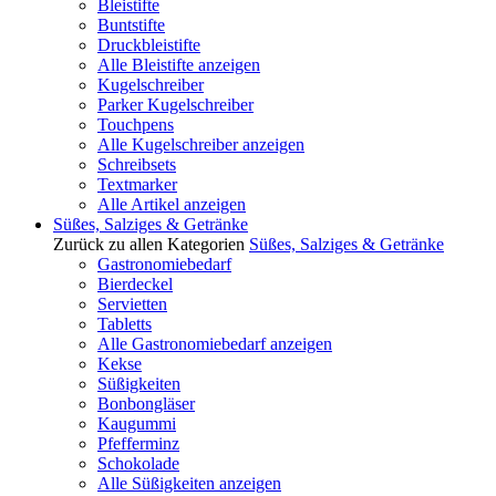
Bleistifte
Buntstifte
Druckbleistifte
Alle Bleistifte anzeigen
Kugelschreiber
Parker Kugelschreiber
Touchpens
Alle Kugelschreiber anzeigen
Schreibsets
Textmarker
Alle Artikel anzeigen
Süßes, Salziges & Getränke
Zurück zu allen Kategorien
Süßes, Salziges & Getränke
Gastronomiebedarf
Bierdeckel
Servietten
Tabletts
Alle Gastronomiebedarf anzeigen
Kekse
Süßigkeiten
Bonbongläser
Kaugummi
Pfefferminz
Schokolade
Alle Süßigkeiten anzeigen