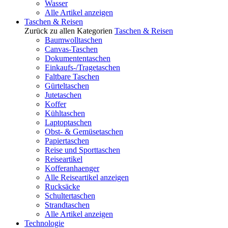
Wasser
Alle Artikel anzeigen
Taschen & Reisen
Zurück zu allen Kategorien
Taschen & Reisen
Baumwolltaschen
Canvas-Taschen
Dokumententaschen
Einkaufs-/Tragetaschen
Faltbare Taschen
Gürteltaschen
Jutetaschen
Koffer
Kühltaschen
Laptoptaschen
Obst- & Gemüsetaschen
Papiertaschen
Reise und Sporttaschen
Reiseartikel
Kofferanhaenger
Alle Reiseartikel anzeigen
Rucksäcke
Schultertaschen
Strandtaschen
Alle Artikel anzeigen
Technologie