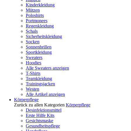
Kinderkleidung
Mützen
Poloshirts
Portmonees
Regenkleidung
Schals
Sicherheitskleidung
Socken
Sonnenbrillen
Sportkleidung
Sweaters
Hoodies
Alle Sweaters anzeigen
T-Shirts
Teamkleidung
Trainingsjacken
Westen
Alle Artikel anzeigen
Körperpflege
Zurück zu allen Kategorien
Körperpflege
Desinfektionsmittel
Erste Hilfe Kits
Gesichtsmaske
Gesundheitspflege