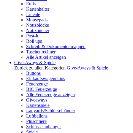
Etuis
Kartenhalter
Lineale
Mousepads
Notizblöcke
Notizbücher
Post-It
Roll ups
Schreib & Dokumentenmappen
Taschenrechner
Alle Artikel anzeigen
Give-Aways & Spiele
Zurück zu allen Kategorien
Give-Aways & Spiele
Buttons
Einkaufswagenchips
Feuerzeuge
BIC Feuerzeuge
Alle Feuerzeuge anzeigen
Giveaways
Kartenspiele
Lanyards/Schlüsselbänder
Luftballons
Plüschtiere
Schlüsselanhänger
Spiele