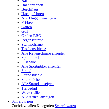
Banner
Bannerfahnen
Beachflags
Haengefahnen
Alle Flaggen anzeigen
Frisbees
Garten
Golf
Grillen BBQ
Regenschirme
Sturmschirme
Taschenschirme
Alle Regenschirme anzeigen
Sportartikel
Fussballe
Alle Sportartikel anzeigen
Strand
Strandstuehle
Strandtücher
Alle Strand anzeigen
Tierbedarf
Wasserbälle
Alle Artikel anzeigen
Schreibwaren
Zurück zu allen Kategorien
Schreibwaren