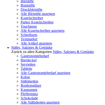
Bleistifte
Buntstifte
Druckbleistifte
Alle Bleistifte anzeigen
Kugelschreiber
Parker Kugelschreiber
Touchpens
Alle Kugelschreiber anzeigen
Schreibsets
Textmarker
Alle Artikel anzeigen
Süßes, Salziges & Getränke
Zurück zu allen Kategorien
Süßes, Salziges & Getränke
Gastronomiebedarf
Bierdeckel
Servietten
Tabletts
Alle Gastronomiebedarf anzeigen
Kekse
Süßigkeiten
Bonbongläser
Kaugummi
Pfefferminz
Schokolade
Alle Süßigkeiten anzeigen