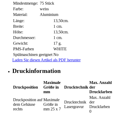
Mindestmenge:
75 Stück
Farbe:
weiss
Material:
Aluminium
Länge:
13,50cm.
Breite:
1 cm.
Höhe:
13,50cm.
Durchmesser:
1 cm.
Gewicht:
17 g.
PMS-Farben
WHITE
Spülmaschinen geeignet
No
Laden Sie diesen Artikel als PDF herunter
Druckinformation
Maximale
Max. Anzahl
Druckposition
Größe in
Drucktechnik
der
mm
Druckfarben
Max. Anzahl
Druckposition
auf
Maximale
Drucktechnik
der
dem Gehäuse
Größe in
Lasergravur
Druckfarben
rechts
mm
25 x 7
0