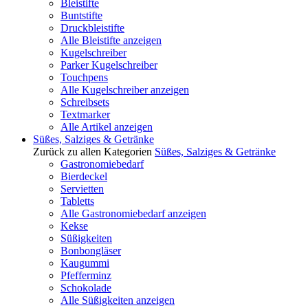
Bleistifte
Buntstifte
Druckbleistifte
Alle Bleistifte anzeigen
Kugelschreiber
Parker Kugelschreiber
Touchpens
Alle Kugelschreiber anzeigen
Schreibsets
Textmarker
Alle Artikel anzeigen
Süßes, Salziges & Getränke
Zurück zu allen Kategorien
Süßes, Salziges & Getränke
Gastronomiebedarf
Bierdeckel
Servietten
Tabletts
Alle Gastronomiebedarf anzeigen
Kekse
Süßigkeiten
Bonbongläser
Kaugummi
Pfefferminz
Schokolade
Alle Süßigkeiten anzeigen