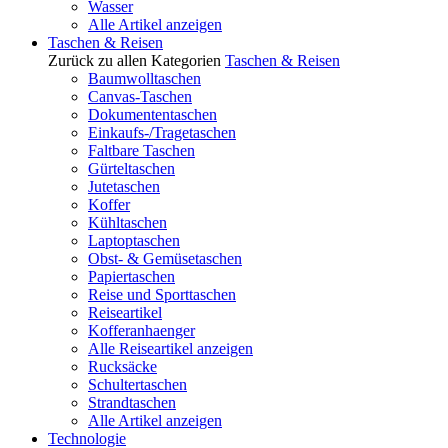
Wasser
Alle Artikel anzeigen
Taschen & Reisen
Zurück zu allen Kategorien
Taschen & Reisen
Baumwolltaschen
Canvas-Taschen
Dokumententaschen
Einkaufs-/Tragetaschen
Faltbare Taschen
Gürteltaschen
Jutetaschen
Koffer
Kühltaschen
Laptoptaschen
Obst- & Gemüsetaschen
Papiertaschen
Reise und Sporttaschen
Reiseartikel
Kofferanhaenger
Alle Reiseartikel anzeigen
Rucksäcke
Schultertaschen
Strandtaschen
Alle Artikel anzeigen
Technologie