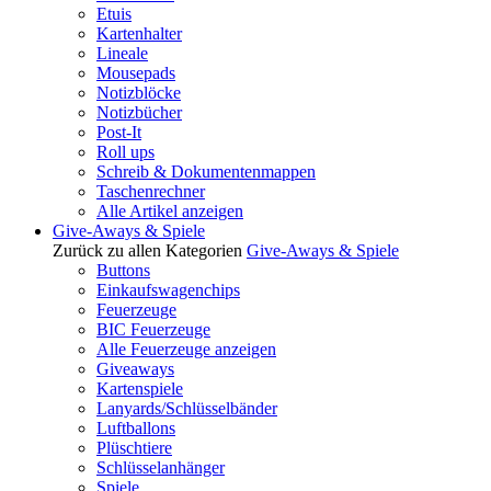
Etuis
Kartenhalter
Lineale
Mousepads
Notizblöcke
Notizbücher
Post-It
Roll ups
Schreib & Dokumentenmappen
Taschenrechner
Alle Artikel anzeigen
Give-Aways & Spiele
Zurück zu allen Kategorien
Give-Aways & Spiele
Buttons
Einkaufswagenchips
Feuerzeuge
BIC Feuerzeuge
Alle Feuerzeuge anzeigen
Giveaways
Kartenspiele
Lanyards/Schlüsselbänder
Luftballons
Plüschtiere
Schlüsselanhänger
Spiele