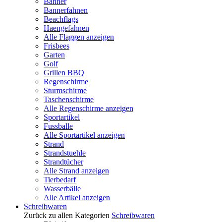
Banner
Bannerfahnen
Beachflags
Haengefahnen
Alle Flaggen anzeigen
Frisbees
Garten
Golf
Grillen BBQ
Regenschirme
Sturmschirme
Taschenschirme
Alle Regenschirme anzeigen
Sportartikel
Fussballe
Alle Sportartikel anzeigen
Strand
Strandstuehle
Strandtücher
Alle Strand anzeigen
Tierbedarf
Wasserbälle
Alle Artikel anzeigen
Schreibwaren
Zurück zu allen Kategorien
Schreibwaren