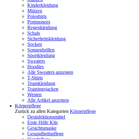
Kinderkleidung
Mützen
Poloshirts
Portmonees
Regenkleidung
Schals
Sicherheitskleidung
Socken
Sonnenbrillen
Sportkleidung
Sweaters
Hoodies
Alle Sweaters anzeigen
T-Shirts
Teamkleidung
Trainingsjacken
Westen
Alle Artikel anzeigen
Körperpflege
Zurück zu allen Kategorien
Körperpflege
Desinfektionsmittel
Erste Hilfe Kits
Gesichtsmaske
Gesundheitspflege