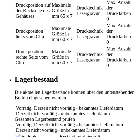
Max. Anzahl
Druckposition
auf
Maximale
Drucktechnik
der
der Rückseite des
Größe in
Lasergravur
Druckfarben
Gehäuses
mm
65 x 7
0
Max. Anzahl
Maximale
Druckposition
Drucktechnik
der
Größe in
links vom Clip
Lasergravur
Druckfarben
mm
60 x 7
0
Max. Anzahl
Druckposition
Maximale
Drucktechnik
der
rechte Seite vom
Größe in
Lasergravur
Druckfarben
Clip
mm
60 x 7
0
Lagerbestand
Die aktuellen Lagerbestände können über den untenstehenden
Button eingesehen werden
Vorrätig
Derzeit nicht vorrätig - bekanntes Lieferdatum
Derzeit nicht vorrätig - unbekanntes Lieferdatum
Gesamten Lagerbestand prüfen
Vorrätig
Derzeit nicht vorrätig - bekanntes Lieferdatum
Derzeit nicht vorrätig - unbekanntes Lieferdatum
gold
Bestand wird geprüft