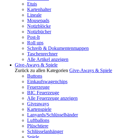
Etuis
Kartenhalter
Lineale
Mousepads
Notizblöcke
Notizbücher
Post-It
Roll ups
Schreib & Dokumentenmappen
Taschenrechner
Alle Artikel anzeigen
Give-Aways & Spiele
Zurück zu allen Kategorien
Give-Aways & Spiele
Buttons
Einkaufswagenchips
Feuerzeuge
BIC Feuerzeuge
Alle Feuerzeuge anzeigen
Giveaways
Kartenspiele
Lanyards/Schlüsselbänder
Luftballons
Plüschtiere
Schlüsselanhänger
Spiele