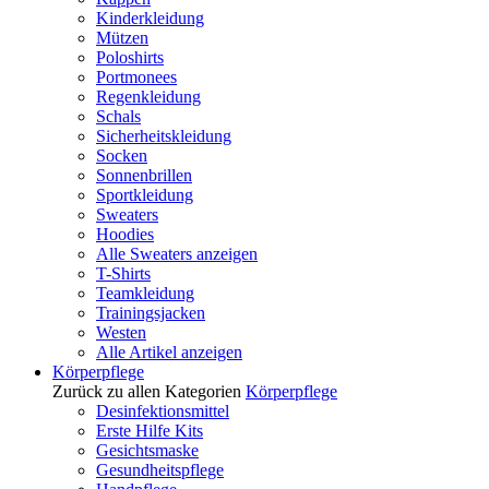
Kinderkleidung
Mützen
Poloshirts
Portmonees
Regenkleidung
Schals
Sicherheitskleidung
Socken
Sonnenbrillen
Sportkleidung
Sweaters
Hoodies
Alle Sweaters anzeigen
T-Shirts
Teamkleidung
Trainingsjacken
Westen
Alle Artikel anzeigen
Körperpflege
Zurück zu allen Kategorien
Körperpflege
Desinfektionsmittel
Erste Hilfe Kits
Gesichtsmaske
Gesundheitspflege