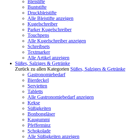
Bleistifte
Buntstifte
Druckbleistifte
Alle Bleistifte anzeigen
Kugelschreiber
Parker Kugelschreiber
Touchpens
Alle Kugelschreiber anzeigen
Schreibsets
Textmarker
Alle Artikel anzeigen
Süßes, Salziges & Getränke
Zurück zu allen Kategorien
Süßes, Salziges & Getränke
Gastronomiebedarf
Bierdeckel
Servietten
Tabletts
Alle Gastronomiebedarf anzeigen
Kekse
Süßigkeiten
Bonbongläser
Kaugummi
Pfefferminz
Schokolade
Alle Süßigkeiten anzeigen