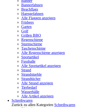
Banner
Bannerfahnen
Beachflags
Haengefahnen
Alle Flaggen anzeigen
Frisbees
Garten
Golf
Grillen BBQ
Regenschirme
Sturmschirme
Taschenschirme
Alle Regenschirme anzeigen
Sportartikel
Fussballe
Alle Sportartikel anzeigen
Strand
Strandstuehle
Strandtücher
Alle Strand anzeigen
Tierbedarf
Wasserbälle
Alle Artikel anzeigen
Schreibwaren
Zurück zu allen Kategorien
Schreibwaren