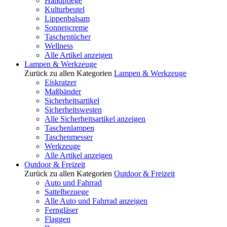
Handpflege
Kulturbeutel
Lippenbalsam
Sonnencreme
Taschentücher
Wellness
Alle Artikel anzeigen
Lampen & Werkzeuge
Zurück zu allen Kategorien
Lampen & Werkzeuge
Eiskratzer
Maßbänder
Sicherheitsartikel
Sicherheitswesten
Alle Sicherheitsartikel anzeigen
Taschenlampen
Taschenmesser
Werkzeuge
Alle Artikel anzeigen
Outdoor & Freizeit
Zurück zu allen Kategorien
Outdoor & Freizeit
Auto und Fahrrad
Sattelbezuege
Alle Auto und Fahrrad anzeigen
Ferngläser
Flaggen