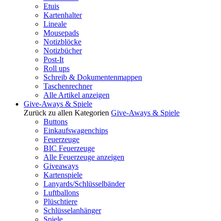
Etuis
Kartenhalter
Lineale
Mousepads
Notizblöcke
Notizbücher
Post-It
Roll ups
Schreib & Dokumentenmappen
Taschenrechner
Alle Artikel anzeigen
Give-Aways & Spiele
Zurück zu allen Kategorien
Give-Aways & Spiele
Buttons
Einkaufswagenchips
Feuerzeuge
BIC Feuerzeuge
Alle Feuerzeuge anzeigen
Giveaways
Kartenspiele
Lanyards/Schlüsselbänder
Luftballons
Plüschtiere
Schlüsselanhänger
Spiele