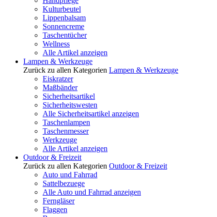
Handpflege
Kulturbeutel
Lippenbalsam
Sonnencreme
Taschentücher
Wellness
Alle Artikel anzeigen
Lampen & Werkzeuge
Zurück zu allen Kategorien
Lampen & Werkzeuge
Eiskratzer
Maßbänder
Sicherheitsartikel
Sicherheitswesten
Alle Sicherheitsartikel anzeigen
Taschenlampen
Taschenmesser
Werkzeuge
Alle Artikel anzeigen
Outdoor & Freizeit
Zurück zu allen Kategorien
Outdoor & Freizeit
Auto und Fahrrad
Sattelbezuege
Alle Auto und Fahrrad anzeigen
Ferngläser
Flaggen