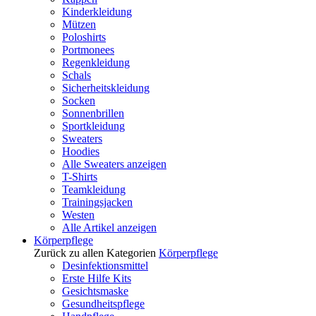
Kinderkleidung
Mützen
Poloshirts
Portmonees
Regenkleidung
Schals
Sicherheitskleidung
Socken
Sonnenbrillen
Sportkleidung
Sweaters
Hoodies
Alle Sweaters anzeigen
T-Shirts
Teamkleidung
Trainingsjacken
Westen
Alle Artikel anzeigen
Körperpflege
Zurück zu allen Kategorien
Körperpflege
Desinfektionsmittel
Erste Hilfe Kits
Gesichtsmaske
Gesundheitspflege