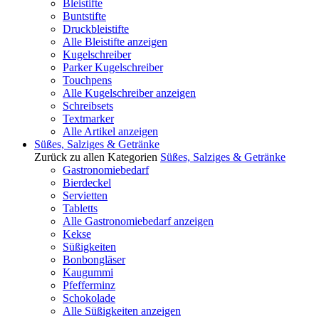
Bleistifte
Buntstifte
Druckbleistifte
Alle Bleistifte anzeigen
Kugelschreiber
Parker Kugelschreiber
Touchpens
Alle Kugelschreiber anzeigen
Schreibsets
Textmarker
Alle Artikel anzeigen
Süßes, Salziges & Getränke
Zurück zu allen Kategorien
Süßes, Salziges & Getränke
Gastronomiebedarf
Bierdeckel
Servietten
Tabletts
Alle Gastronomiebedarf anzeigen
Kekse
Süßigkeiten
Bonbongläser
Kaugummi
Pfefferminz
Schokolade
Alle Süßigkeiten anzeigen