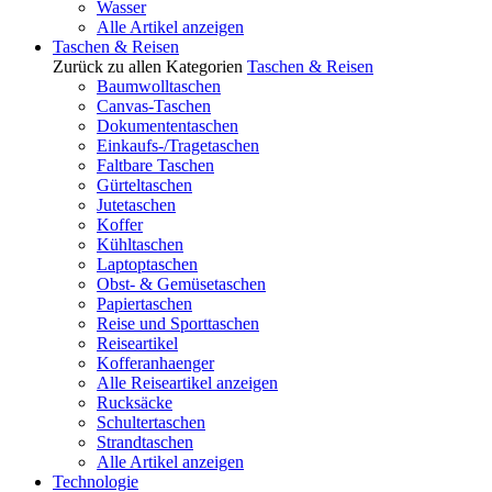
Wasser
Alle Artikel anzeigen
Taschen & Reisen
Zurück zu allen Kategorien
Taschen & Reisen
Baumwolltaschen
Canvas-Taschen
Dokumententaschen
Einkaufs-/Tragetaschen
Faltbare Taschen
Gürteltaschen
Jutetaschen
Koffer
Kühltaschen
Laptoptaschen
Obst- & Gemüsetaschen
Papiertaschen
Reise und Sporttaschen
Reiseartikel
Kofferanhaenger
Alle Reiseartikel anzeigen
Rucksäcke
Schultertaschen
Strandtaschen
Alle Artikel anzeigen
Technologie