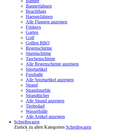
Banner
Bannerfahnen
Beachflags
Haengefahnen
Alle Flaggen anzeigen
Frisbees
Garten
Golf
Grillen BBQ
Regenschirme
Sturmschirme
Taschenschirme
Alle Regenschirme anzeigen
Sportartikel
Fussballe
Alle Sportartikel anzeigen
Strand
Strandstuehle
Strandtücher
Alle Strand anzeigen
Tierbedarf
Wasserbälle
Alle Artikel anzeigen
Schreibwaren
Zurück zu allen Kategorien
Schreibwaren