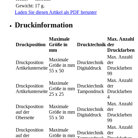
Gewicht:
17 g.
Laden Sie diesen Artikel als PDF herunter
Druckinformation
Maximale
Max. Anzahl
Druckposition
Größe in
Drucktechnik
der
mm
Druckfarben
Max. Anzahl
Maximale
Druckposition
Drucktechnik
der
Größe in mm
Artikelunterseite
Digitaldruck
Druckfarben
55 x 50
99
Max. Anzahl
Maximale
Druckposition
Drucktechnik
der
Größe in mm
Artikelunterseite
Tampondruck
Druckfarben
25 x 25
4
Max. Anzahl
Druckposition
Maximale
Drucktechnik
der
auf der
Größe in mm
Digitaldruck
Druckfarben
Oberseite
55 x 50
99
Max. Anzahl
Druckposition
Maximale
Drucktechnik
der
auf der
Größe in mm