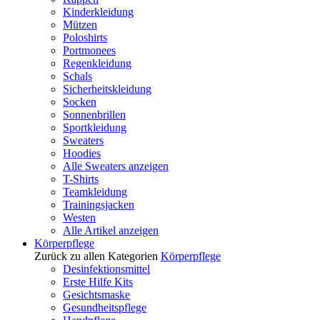
Kinderkleidung
Mützen
Poloshirts
Portmonees
Regenkleidung
Schals
Sicherheitskleidung
Socken
Sonnenbrillen
Sportkleidung
Sweaters
Hoodies
Alle Sweaters anzeigen
T-Shirts
Teamkleidung
Trainingsjacken
Westen
Alle Artikel anzeigen
Körperpflege
Zurück zu allen Kategorien
Körperpflege
Desinfektionsmittel
Erste Hilfe Kits
Gesichtsmaske
Gesundheitspflege