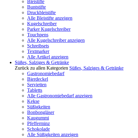
Bleistifte
Buntstifte
Druckbleistifte
Alle Bleistifte anzeigen
Kugelschreiber
Parker Kugelschreiber
Touchpens
Alle Kugelschreiber anzeigen
Schreibsets
Textmarker
Alle Artikel anzeigen
Süßes, Salziges & Getränke
Zurück zu allen Kategorien
Süßes, Salziges & Getränke
Gastronomiebedarf
Bierdeckel
Servietten
Tabletts
Alle Gastronomiebedarf anzeigen
Kekse
Süßigkeiten
Bonbongläser
Kaugummi
Pfefferminz
Schokolade
Alle Süßigkeiten anzeigen