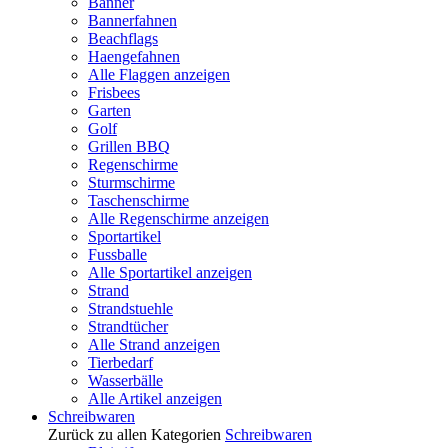
Banner
Bannerfahnen
Beachflags
Haengefahnen
Alle Flaggen anzeigen
Frisbees
Garten
Golf
Grillen BBQ
Regenschirme
Sturmschirme
Taschenschirme
Alle Regenschirme anzeigen
Sportartikel
Fussballe
Alle Sportartikel anzeigen
Strand
Strandstuehle
Strandtücher
Alle Strand anzeigen
Tierbedarf
Wasserbälle
Alle Artikel anzeigen
Schreibwaren
Zurück zu allen Kategorien
Schreibwaren