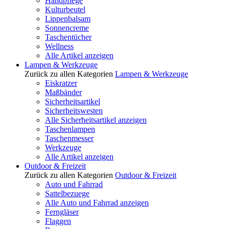
Handpflege
Kulturbeutel
Lippenbalsam
Sonnencreme
Taschentücher
Wellness
Alle Artikel anzeigen
Lampen & Werkzeuge
Zurück zu allen Kategorien
Lampen & Werkzeuge
Eiskratzer
Maßbänder
Sicherheitsartikel
Sicherheitswesten
Alle Sicherheitsartikel anzeigen
Taschenlampen
Taschenmesser
Werkzeuge
Alle Artikel anzeigen
Outdoor & Freizeit
Zurück zu allen Kategorien
Outdoor & Freizeit
Auto und Fahrrad
Sattelbezuege
Alle Auto und Fahrrad anzeigen
Ferngläser
Flaggen