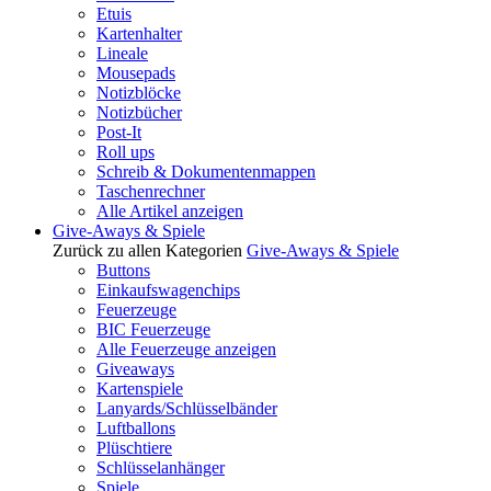
Etuis
Kartenhalter
Lineale
Mousepads
Notizblöcke
Notizbücher
Post-It
Roll ups
Schreib & Dokumentenmappen
Taschenrechner
Alle Artikel anzeigen
Give-Aways & Spiele
Zurück zu allen Kategorien
Give-Aways & Spiele
Buttons
Einkaufswagenchips
Feuerzeuge
BIC Feuerzeuge
Alle Feuerzeuge anzeigen
Giveaways
Kartenspiele
Lanyards/Schlüsselbänder
Luftballons
Plüschtiere
Schlüsselanhänger
Spiele