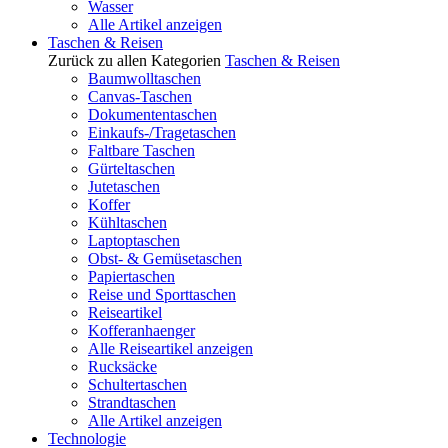
Wasser
Alle Artikel anzeigen
Taschen & Reisen
Zurück zu allen Kategorien
Taschen & Reisen
Baumwolltaschen
Canvas-Taschen
Dokumententaschen
Einkaufs-/Tragetaschen
Faltbare Taschen
Gürteltaschen
Jutetaschen
Koffer
Kühltaschen
Laptoptaschen
Obst- & Gemüsetaschen
Papiertaschen
Reise und Sporttaschen
Reiseartikel
Kofferanhaenger
Alle Reiseartikel anzeigen
Rucksäcke
Schultertaschen
Strandtaschen
Alle Artikel anzeigen
Technologie