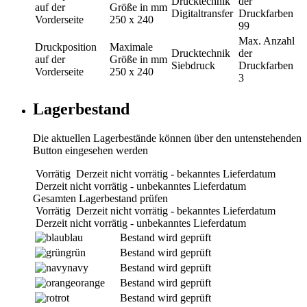
Drucktechnik
der
auf der
Größe in mm
Digitaltransfer
Druckfarben
Vorderseite
250 x 240
99
Max. Anzahl
Druckposition
Maximale
Drucktechnik
der
auf der
Größe in mm
Siebdruck
Druckfarben
Vorderseite
250 x 240
3
Lagerbestand
Die aktuellen Lagerbestände können über den untenstehenden
Button eingesehen werden
Vorrätig
Derzeit nicht vorrätig - bekanntes Lieferdatum
Derzeit nicht vorrätig - unbekanntes Lieferdatum
Gesamten Lagerbestand prüfen
Vorrätig
Derzeit nicht vorrätig - bekanntes Lieferdatum
Derzeit nicht vorrätig - unbekanntes Lieferdatum
blau
Bestand wird geprüft
grün
Bestand wird geprüft
navy
Bestand wird geprüft
orange
Bestand wird geprüft
rot
Bestand wird geprüft