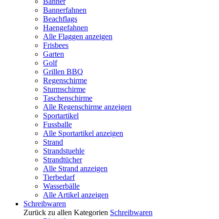
Banner
Bannerfahnen
Beachflags
Haengefahnen
Alle Flaggen anzeigen
Frisbees
Garten
Golf
Grillen BBQ
Regenschirme
Sturmschirme
Taschenschirme
Alle Regenschirme anzeigen
Sportartikel
Fussballe
Alle Sportartikel anzeigen
Strand
Strandstuehle
Strandtücher
Alle Strand anzeigen
Tierbedarf
Wasserbälle
Alle Artikel anzeigen
Schreibwaren
Zurück zu allen Kategorien
Schreibwaren