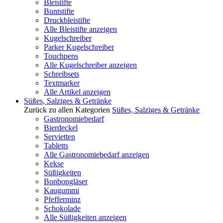
Bleistifte
Buntstifte
Druckbleistifte
Alle Bleistifte anzeigen
Kugelschreiber
Parker Kugelschreiber
Touchpens
Alle Kugelschreiber anzeigen
Schreibsets
Textmarker
Alle Artikel anzeigen
Süßes, Salziges & Getränke
Zurück zu allen Kategorien
Süßes, Salziges & Getränke
Gastronomiebedarf
Bierdeckel
Servietten
Tabletts
Alle Gastronomiebedarf anzeigen
Kekse
Süßigkeiten
Bonbongläser
Kaugummi
Pfefferminz
Schokolade
Alle Süßigkeiten anzeigen