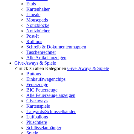
Etuis
Kartenhalter
Lineale
Mousepads
Notizblöcke
Notizbücher
Post-It
Roll ups
Schreib & Dokumentenmappen
Taschenrechner
Alle Artikel anzeigen
Give-Aways & Spiele
Zurück zu allen Kategorien
Give-Aways & Spiele
Buttons
Einkaufswagenchips
Feuerzeuge
BIC Feuerzeuge
Alle Feuerzeuge anzeigen
Giveaways
Kartenspiele
Lanyards/Schlüsselbänder
Luftballons
Plüschtiere
Schlüsselanhänger
Spiele