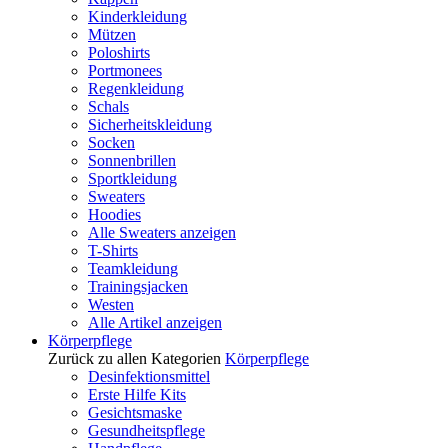
Kinderkleidung
Mützen
Poloshirts
Portmonees
Regenkleidung
Schals
Sicherheitskleidung
Socken
Sonnenbrillen
Sportkleidung
Sweaters
Hoodies
Alle Sweaters anzeigen
T-Shirts
Teamkleidung
Trainingsjacken
Westen
Alle Artikel anzeigen
Körperpflege
Zurück zu allen Kategorien
Körperpflege
Desinfektionsmittel
Erste Hilfe Kits
Gesichtsmaske
Gesundheitspflege