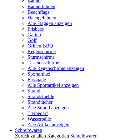
Banner
Bannerfahnen
Beachflags
Haengefahnen
Alle Flaggen anzeigen
Frisbees
Garten
Golf
Grillen BBQ
Regenschirme
Sturmschirme
Taschenschirme
Alle Regenschirme anzeigen
Sportartikel
Fussballe
Alle Sportartikel anzeigen
Strand
Strandstuehle
Strandtücher
Alle Strand anzeigen
Tierbedarf
Wasserbälle
Alle Artikel anzeigen
Schreibwaren
Zurück zu allen Kategorien
Schreibwaren