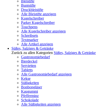
Bleistifte
Buntstifte
Druckbleistifte
Alle Bleistifte anzeigen
Kugelschreiber
Parker Kugelschreiber
Touchpens
Alle Kugelschreiber anzeigen
Schreibsets
Textmarker
Alle Artikel anzeigen
Süßes, Salziges & Getränke
Zurück zu allen Kategorien
Süßes, Salziges & Getränke
Gastronomiebedarf
Bierdeckel
Servietten
Tabletts
Alle Gastronomiebedarf anzeigen
Kekse
Süßigkeiten
Bonbongläser
Kaugummi
Pfefferminz
Schokolade
Alle Süßigkeiten anzeigen