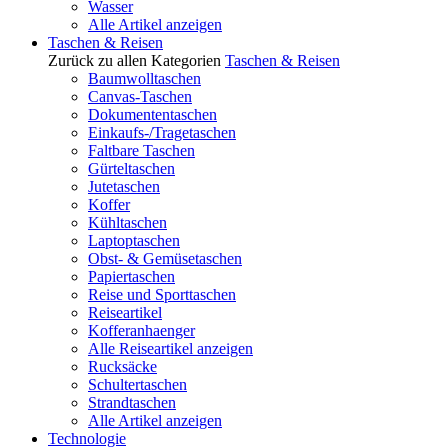
Wasser
Alle Artikel anzeigen
Taschen & Reisen
Zurück zu allen Kategorien
Taschen & Reisen
Baumwolltaschen
Canvas-Taschen
Dokumententaschen
Einkaufs-/Tragetaschen
Faltbare Taschen
Gürteltaschen
Jutetaschen
Koffer
Kühltaschen
Laptoptaschen
Obst- & Gemüsetaschen
Papiertaschen
Reise und Sporttaschen
Reiseartikel
Kofferanhaenger
Alle Reiseartikel anzeigen
Rucksäcke
Schultertaschen
Strandtaschen
Alle Artikel anzeigen
Technologie