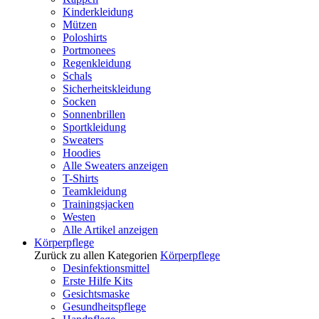
Kinderkleidung
Mützen
Poloshirts
Portmonees
Regenkleidung
Schals
Sicherheitskleidung
Socken
Sonnenbrillen
Sportkleidung
Sweaters
Hoodies
Alle Sweaters anzeigen
T-Shirts
Teamkleidung
Trainingsjacken
Westen
Alle Artikel anzeigen
Körperpflege
Zurück zu allen Kategorien
Körperpflege
Desinfektionsmittel
Erste Hilfe Kits
Gesichtsmaske
Gesundheitspflege