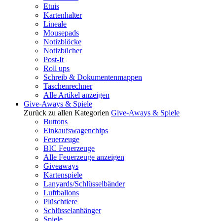
Etuis
Kartenhalter
Lineale
Mousepads
Notizblöcke
Notizbücher
Post-It
Roll ups
Schreib & Dokumentenmappen
Taschenrechner
Alle Artikel anzeigen
Give-Aways & Spiele
Zurück zu allen Kategorien
Give-Aways & Spiele
Buttons
Einkaufswagenchips
Feuerzeuge
BIC Feuerzeuge
Alle Feuerzeuge anzeigen
Giveaways
Kartenspiele
Lanyards/Schlüsselbänder
Luftballons
Plüschtiere
Schlüsselanhänger
Spiele