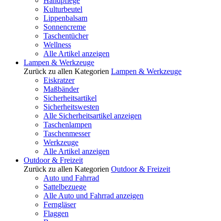
Handpflege
Kulturbeutel
Lippenbalsam
Sonnencreme
Taschentücher
Wellness
Alle Artikel anzeigen
Lampen & Werkzeuge
Zurück zu allen Kategorien
Lampen & Werkzeuge
Eiskratzer
Maßbänder
Sicherheitsartikel
Sicherheitswesten
Alle Sicherheitsartikel anzeigen
Taschenlampen
Taschenmesser
Werkzeuge
Alle Artikel anzeigen
Outdoor & Freizeit
Zurück zu allen Kategorien
Outdoor & Freizeit
Auto und Fahrrad
Sattelbezuege
Alle Auto und Fahrrad anzeigen
Ferngläser
Flaggen