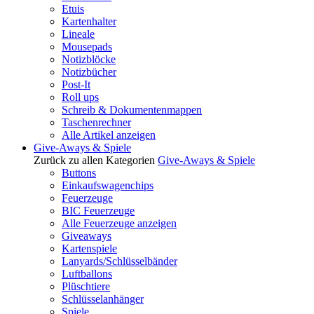
Etuis
Kartenhalter
Lineale
Mousepads
Notizblöcke
Notizbücher
Post-It
Roll ups
Schreib & Dokumentenmappen
Taschenrechner
Alle Artikel anzeigen
Give-Aways & Spiele
Zurück zu allen Kategorien
Give-Aways & Spiele
Buttons
Einkaufswagenchips
Feuerzeuge
BIC Feuerzeuge
Alle Feuerzeuge anzeigen
Giveaways
Kartenspiele
Lanyards/Schlüsselbänder
Luftballons
Plüschtiere
Schlüsselanhänger
Spiele