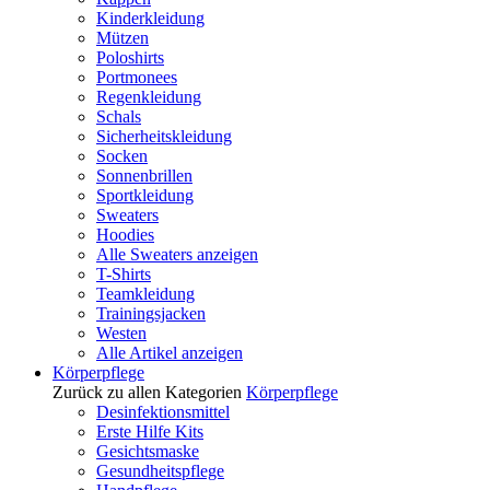
Kinderkleidung
Mützen
Poloshirts
Portmonees
Regenkleidung
Schals
Sicherheitskleidung
Socken
Sonnenbrillen
Sportkleidung
Sweaters
Hoodies
Alle Sweaters anzeigen
T-Shirts
Teamkleidung
Trainingsjacken
Westen
Alle Artikel anzeigen
Körperpflege
Zurück zu allen Kategorien
Körperpflege
Desinfektionsmittel
Erste Hilfe Kits
Gesichtsmaske
Gesundheitspflege