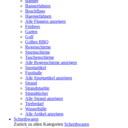
Banner
Bannerfahnen
Beachflags
Haengefahnen
Alle Flaggen anzeigen
Frisbees
Garten
Golf
Grillen BBQ
Regenschirme
Sturmschirme
Taschenschirme
Alle Regenschirme anzeigen
Sportartikel
Fussballe
Alle Sportartikel anzeigen
Strand
Strandstuehle
Strandtücher
Alle Strand anzeigen
Tierbedarf
Wasserbälle
Alle Artikel anzeigen
Schreibwaren
Zurück zu allen Kategorien
Schreibwaren