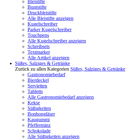
Bleistifte
Buntstifte
Druckbleistifte
Alle Bleistifte anzeigen
Kugelschreiber
Parker Kugelschreiber
Touchpens
Alle Kugelschreiber anzeigen
Schreibsets
Textmarker
Alle Artikel anzeigen
Süßes, Salziges & Getränke
Zurück zu allen Kategorien
Süßes, Salziges & Getränke
Gastronomiebedarf
Bierdeckel
Servietten
Tabletts
Alle Gastronomiebedarf anzeigen
Kekse
Süßigkeiten
Bonbongläser
Kaugummi
Pfefferminz
Schokolade
Alle Süßigkeiten anzeigen