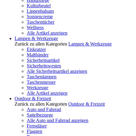
Handpflege
Kulturbeutel
Lippenbalsam
Sonnencreme
Taschentücher
Wellness
Alle Artikel anzeigen
Lampen & Werkzeuge
Zurück zu allen Kategorien
Lampen & Werkzeuge
Eiskratzer
Maßbänder
Sicherheitsartikel
Sicherheitswesten
Alle Sicherheitsartikel anzeigen
Taschenlampen
Taschenmesser
Werkzeuge
Alle Artikel anzeigen
Outdoor & Freizeit
Zurück zu allen Kategorien
Outdoor & Freizeit
Auto und Fahrrad
Sattelbezuege
Alle Auto und Fahrrad anzeigen
Ferngläser
Flaggen