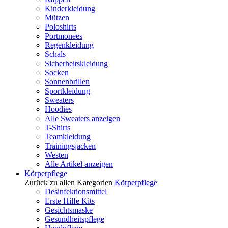
Kinderkleidung
Mützen
Poloshirts
Portmonees
Regenkleidung
Schals
Sicherheitskleidung
Socken
Sonnenbrillen
Sportkleidung
Sweaters
Hoodies
Alle Sweaters anzeigen
T-Shirts
Teamkleidung
Trainingsjacken
Westen
Alle Artikel anzeigen
Körperpflege
Zurück zu allen Kategorien
Körperpflege
Desinfektionsmittel
Erste Hilfe Kits
Gesichtsmaske
Gesundheitspflege