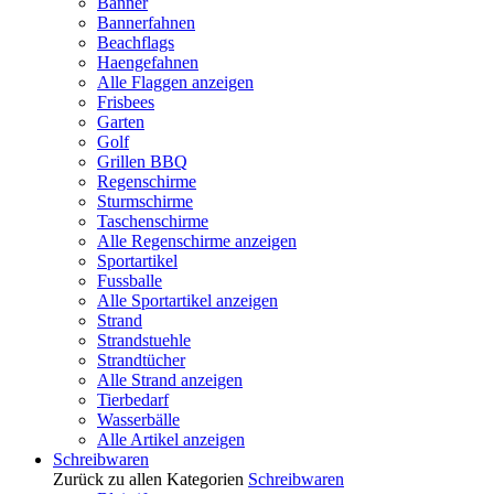
Banner
Bannerfahnen
Beachflags
Haengefahnen
Alle Flaggen anzeigen
Frisbees
Garten
Golf
Grillen BBQ
Regenschirme
Sturmschirme
Taschenschirme
Alle Regenschirme anzeigen
Sportartikel
Fussballe
Alle Sportartikel anzeigen
Strand
Strandstuehle
Strandtücher
Alle Strand anzeigen
Tierbedarf
Wasserbälle
Alle Artikel anzeigen
Schreibwaren
Zurück zu allen Kategorien
Schreibwaren