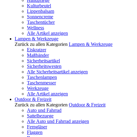
Handpflege
Kulturbeutel
Lippenbalsam
Sonnencreme
Taschentücher
Wellness
Alle Artikel anzeigen
Lampen & Werkzeuge
Zurück zu allen Kategorien
Lampen & Werkzeuge
Eiskratzer
Maßbänder
Sicherheitsartikel
Sicherheitswesten
Alle Sicherheitsartikel anzeigen
Taschenlampen
Taschenmesser
Werkzeuge
Alle Artikel anzeigen
Outdoor & Freizeit
Zurück zu allen Kategorien
Outdoor & Freizeit
Auto und Fahrrad
Sattelbezuege
Alle Auto und Fahrrad anzeigen
Ferngläser
Flaggen