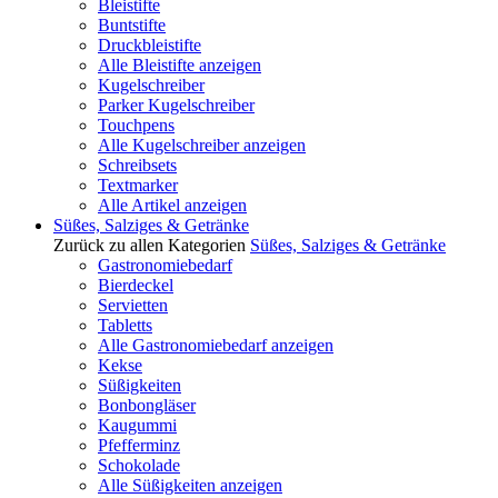
Bleistifte
Buntstifte
Druckbleistifte
Alle Bleistifte anzeigen
Kugelschreiber
Parker Kugelschreiber
Touchpens
Alle Kugelschreiber anzeigen
Schreibsets
Textmarker
Alle Artikel anzeigen
Süßes, Salziges & Getränke
Zurück zu allen Kategorien
Süßes, Salziges & Getränke
Gastronomiebedarf
Bierdeckel
Servietten
Tabletts
Alle Gastronomiebedarf anzeigen
Kekse
Süßigkeiten
Bonbongläser
Kaugummi
Pfefferminz
Schokolade
Alle Süßigkeiten anzeigen