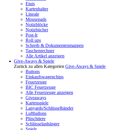
Etuis
Kartenhalter
Lineale
Mousepads
Notizblöcke
Notizbücher
Post-It
Roll ups
Schreib & Dokumentenmappen
Taschenrechner
Alle Artikel anzeigen
Give-Aways & Spiele
Zurück zu allen Kategorien
Give-Aways & Spiele
Buttons
Einkaufswagenchips
Feuerzeuge
BIC Feuerzeuge
Alle Feuerzeuge anzeigen
Giveaways
Kartenspiele
Lanyards/Schlüsselbänder
Luftballons
Plüschtiere
Schlüsselanhänger
Spiele