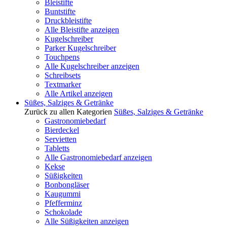
Bleistifte
Buntstifte
Druckbleistifte
Alle Bleistifte anzeigen
Kugelschreiber
Parker Kugelschreiber
Touchpens
Alle Kugelschreiber anzeigen
Schreibsets
Textmarker
Alle Artikel anzeigen
Süßes, Salziges & Getränke
Zurück zu allen Kategorien
Süßes, Salziges & Getränke
Gastronomiebedarf
Bierdeckel
Servietten
Tabletts
Alle Gastronomiebedarf anzeigen
Kekse
Süßigkeiten
Bonbongläser
Kaugummi
Pfefferminz
Schokolade
Alle Süßigkeiten anzeigen