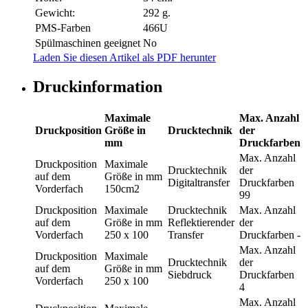
Gewicht:
292 g.
PMS-Farben
466U
Spülmaschinen geeignet
No
Laden Sie diesen Artikel als PDF herunter
Druckinformation
Maximale
Max. Anzahl
Druckposition
Größe in
Drucktechnik
der
mm
Druckfarben
Max. Anzahl
Druckposition
Maximale
Drucktechnik
der
auf dem
Größe in mm
Digitaltransfer
Druckfarben
Vorderfach
150cm2
99
Druckposition
Maximale
Drucktechnik
Max. Anzahl
auf dem
Größe in mm
Reflektierender
der
Vorderfach
250 x 100
Transfer
Druckfarben
-
Max. Anzahl
Druckposition
Maximale
Drucktechnik
der
auf dem
Größe in mm
Siebdruck
Druckfarben
Vorderfach
250 x 100
4
Max. Anzahl