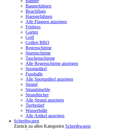
Banner
Bannerfahnen
Beachflags
Haengefahnen
Alle Flaggen anzeigen
Frisbees
Garten
Golf
Grillen BBQ
Regenschirme
Sturmschirme
Taschenschirme
Alle Regenschirme anzeigen
Sportartikel
Fussballe
Alle Sportartikel anzeigen
Strand
Strandstuehle
Strandtücher
Alle Strand anzeigen
Tierbedarf
Wasserbälle
Alle Artikel anzeigen
Schreibwaren
Zurück zu allen Kategorien
Schreibwaren