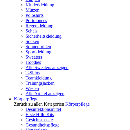
Kinderkleidung
Mützen
Poloshirts
Portmonees
Regenkleidung
Schals
Sicherheitskleidung
Socken
Sonnenbrillen
Sportkleidung
Sweaters
Hoodies
Alle Sweaters anzeigen
T-Shirts
Teamkleidung
Trainingsjacken
Westen
Alle Artikel anzeigen
Körperpflege
Zurück zu allen Kategorien
Körperpflege
Desinfektionsmittel
Erste Hilfe Kits
Gesichtsmaske
Gesundheitspflege