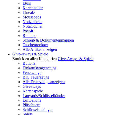
Etuis
Kartenhalter
Lineale
Mousepads
Notizblöcke
Notizbücher
Post-It
Roll ups
Schreib & Dokumentenmappen
Taschenrechner
Alle Artikel anzeigen
Give-Aways & Spiele
Zurück zu allen Kategorien
Give-Aways & Spiele
Buttons
Einkaufswagenchips
Feuerzeuge
BIC Feuerzeuge
Alle Feuerzeuge anzeigen
Giveaways
Kartenspiele
Lanyards/Schlüsselbänder
Luftballons
Plüschtiere
Schlüsselanhänger
Spiele