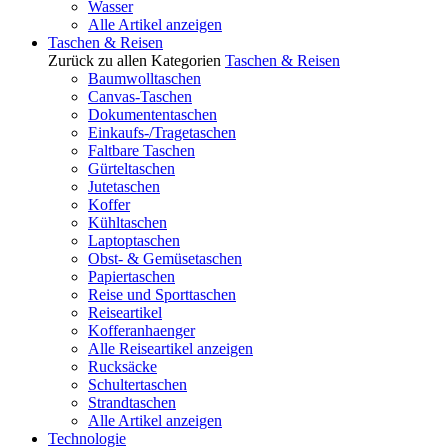
Wasser
Alle Artikel anzeigen
Taschen & Reisen
Zurück zu allen Kategorien
Taschen & Reisen
Baumwolltaschen
Canvas-Taschen
Dokumententaschen
Einkaufs-/Tragetaschen
Faltbare Taschen
Gürteltaschen
Jutetaschen
Koffer
Kühltaschen
Laptoptaschen
Obst- & Gemüsetaschen
Papiertaschen
Reise und Sporttaschen
Reiseartikel
Kofferanhaenger
Alle Reiseartikel anzeigen
Rucksäcke
Schultertaschen
Strandtaschen
Alle Artikel anzeigen
Technologie