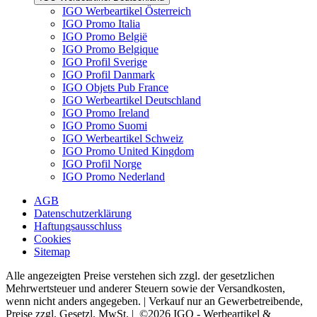
IGO Werbeartikel Österreich
IGO Promo Italia
IGO Promo België
IGO Promo Belgique
IGO Profil Sverige
IGO Profil Danmark
IGO Objets Pub France
IGO Werbeartikel Deutschland
IGO Promo Ireland
IGO Promo Suomi
IGO Werbeartikel Schweiz
IGO Promo United Kingdom
IGO Profil Norge
IGO Promo Nederland
AGB
Datenschutzerklärung
Haftungsausschluss
Cookies
Sitemap
Alle angezeigten Preise verstehen sich zzgl. der gesetzlichen
Mehrwertsteuer und anderer Steuern sowie der Versandkosten,
wenn nicht anders angegeben. | Verkauf nur an Gewerbetreibende,
Preise zzgl. Gesetzl. MwSt. | ©2026 IGO - Werbeartikel &