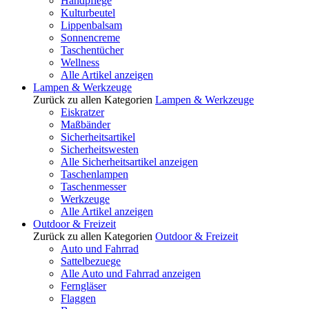
Handpflege
Kulturbeutel
Lippenbalsam
Sonnencreme
Taschentücher
Wellness
Alle Artikel anzeigen
Lampen & Werkzeuge
Zurück zu allen Kategorien
Lampen & Werkzeuge
Eiskratzer
Maßbänder
Sicherheitsartikel
Sicherheitswesten
Alle Sicherheitsartikel anzeigen
Taschenlampen
Taschenmesser
Werkzeuge
Alle Artikel anzeigen
Outdoor & Freizeit
Zurück zu allen Kategorien
Outdoor & Freizeit
Auto und Fahrrad
Sattelbezuege
Alle Auto und Fahrrad anzeigen
Ferngläser
Flaggen