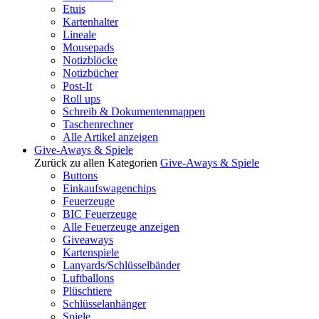
Etuis
Kartenhalter
Lineale
Mousepads
Notizblöcke
Notizbücher
Post-It
Roll ups
Schreib & Dokumentenmappen
Taschenrechner
Alle Artikel anzeigen
Give-Aways & Spiele
Zurück zu allen Kategorien
Give-Aways & Spiele
Buttons
Einkaufswagenchips
Feuerzeuge
BIC Feuerzeuge
Alle Feuerzeuge anzeigen
Giveaways
Kartenspiele
Lanyards/Schlüsselbänder
Luftballons
Plüschtiere
Schlüsselanhänger
Spiele