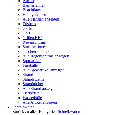
Banner
Bannerfahnen
Beachflags
Haengefahnen
Alle Flaggen anzeigen
Frisbees
Garten
Golf
Grillen BBQ
Regenschirme
Sturmschirme
Taschenschirme
Alle Regenschirme anzeigen
Sportartikel
Fussballe
Alle Sportartikel anzeigen
Strand
Strandstuehle
Strandtücher
Alle Strand anzeigen
Tierbedarf
Wasserbälle
Alle Artikel anzeigen
Schreibwaren
Zurück zu allen Kategorien
Schreibwaren