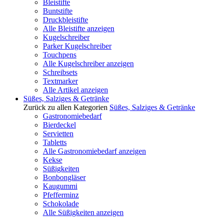
Bleistifte
Buntstifte
Druckbleistifte
Alle Bleistifte anzeigen
Kugelschreiber
Parker Kugelschreiber
Touchpens
Alle Kugelschreiber anzeigen
Schreibsets
Textmarker
Alle Artikel anzeigen
Süßes, Salziges & Getränke
Zurück zu allen Kategorien
Süßes, Salziges & Getränke
Gastronomiebedarf
Bierdeckel
Servietten
Tabletts
Alle Gastronomiebedarf anzeigen
Kekse
Süßigkeiten
Bonbongläser
Kaugummi
Pfefferminz
Schokolade
Alle Süßigkeiten anzeigen