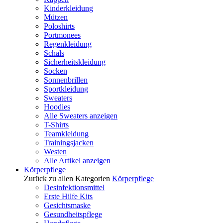
Kinderkleidung
Mützen
Poloshirts
Portmonees
Regenkleidung
Schals
Sicherheitskleidung
Socken
Sonnenbrillen
Sportkleidung
Sweaters
Hoodies
Alle Sweaters anzeigen
T-Shirts
Teamkleidung
Trainingsjacken
Westen
Alle Artikel anzeigen
Körperpflege
Zurück zu allen Kategorien
Körperpflege
Desinfektionsmittel
Erste Hilfe Kits
Gesichtsmaske
Gesundheitspflege