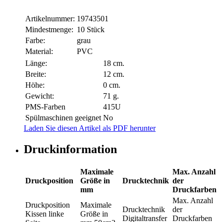
Artikelnummer:
19743501
Mindestmenge:
10 Stück
Farbe:
grau
Material:
PVC
Länge:
18 cm.
Breite:
12 cm.
Höhe:
0 cm.
Gewicht:
71 g.
PMS-Farben
415U
Spülmaschinen geeignet
No
Laden Sie diesen Artikel als PDF herunter
Druckinformation
Maximale
Max. Anzahl
Druckposition
Größe in
Drucktechnik
der
mm
Druckfarben
Max. Anzahl
Druckposition
Maximale
Drucktechnik
der
Kissen linke
Größe in
Digitaltransfer
Druckfarben