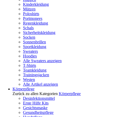
Kinderkleidung
Mützen
Poloshirts
Portmonees
Regenkleidung
Schals
Sicherheitskleidung
Socken
Sonnenbrillen
Sportkleidung
Sweaters
Hoodies
Alle Sweaters anzeigen
T-Shirts
Teamkleidung
Trainingsjacken
Westen
Alle Artikel anzeigen
Körperpflege
Zurück zu allen Kategorien
Körperpflege
Desinfektionsmittel
Erste Hilfe Kits
Gesichtsmaske
Gesundheitspflege