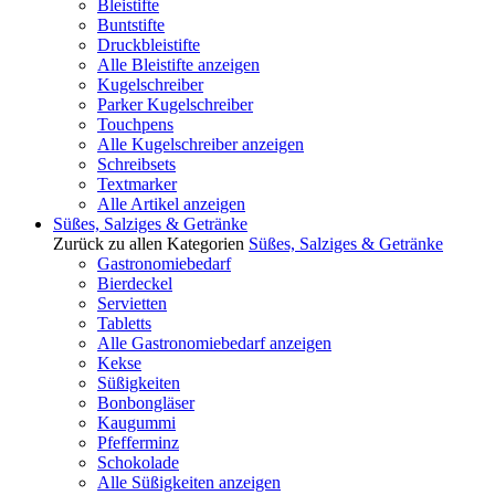
Bleistifte
Buntstifte
Druckbleistifte
Alle Bleistifte anzeigen
Kugelschreiber
Parker Kugelschreiber
Touchpens
Alle Kugelschreiber anzeigen
Schreibsets
Textmarker
Alle Artikel anzeigen
Süßes, Salziges & Getränke
Zurück zu allen Kategorien
Süßes, Salziges & Getränke
Gastronomiebedarf
Bierdeckel
Servietten
Tabletts
Alle Gastronomiebedarf anzeigen
Kekse
Süßigkeiten
Bonbongläser
Kaugummi
Pfefferminz
Schokolade
Alle Süßigkeiten anzeigen