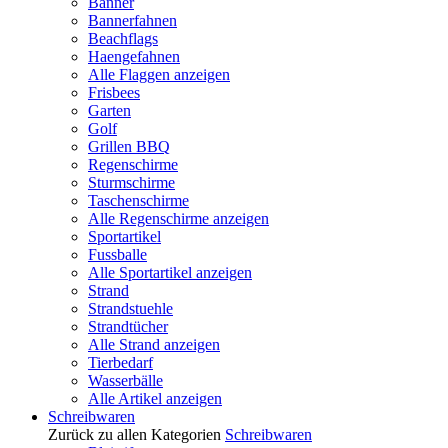
Banner
Bannerfahnen
Beachflags
Haengefahnen
Alle Flaggen anzeigen
Frisbees
Garten
Golf
Grillen BBQ
Regenschirme
Sturmschirme
Taschenschirme
Alle Regenschirme anzeigen
Sportartikel
Fussballe
Alle Sportartikel anzeigen
Strand
Strandstuehle
Strandtücher
Alle Strand anzeigen
Tierbedarf
Wasserbälle
Alle Artikel anzeigen
Schreibwaren
Zurück zu allen Kategorien
Schreibwaren