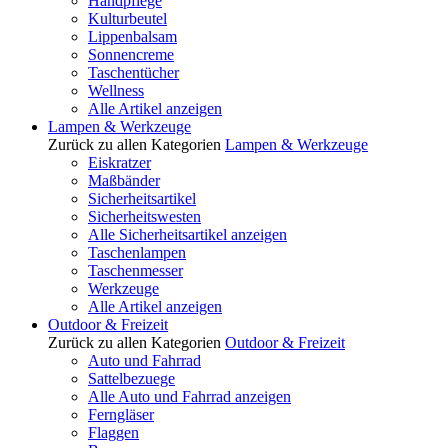
Handpflege
Kulturbeutel
Lippenbalsam
Sonnencreme
Taschentücher
Wellness
Alle Artikel anzeigen
Lampen & Werkzeuge
Zurück zu allen Kategorien
Lampen & Werkzeuge
Eiskratzer
Maßbänder
Sicherheitsartikel
Sicherheitswesten
Alle Sicherheitsartikel anzeigen
Taschenlampen
Taschenmesser
Werkzeuge
Alle Artikel anzeigen
Outdoor & Freizeit
Zurück zu allen Kategorien
Outdoor & Freizeit
Auto und Fahrrad
Sattelbezuege
Alle Auto und Fahrrad anzeigen
Ferngläser
Flaggen