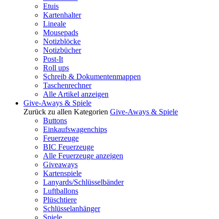
Etuis
Kartenhalter
Lineale
Mousepads
Notizblöcke
Notizbücher
Post-It
Roll ups
Schreib & Dokumentenmappen
Taschenrechner
Alle Artikel anzeigen
Give-Aways & Spiele
Zurück zu allen Kategorien
Give-Aways & Spiele
Buttons
Einkaufswagenchips
Feuerzeuge
BIC Feuerzeuge
Alle Feuerzeuge anzeigen
Giveaways
Kartenspiele
Lanyards/Schlüsselbänder
Luftballons
Plüschtiere
Schlüsselanhänger
Spiele