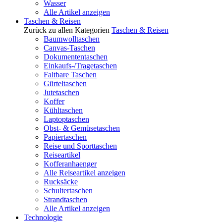
Wasser
Alle Artikel anzeigen
Taschen & Reisen
Zurück zu allen Kategorien
Taschen & Reisen
Baumwolltaschen
Canvas-Taschen
Dokumententaschen
Einkaufs-/Tragetaschen
Faltbare Taschen
Gürteltaschen
Jutetaschen
Koffer
Kühltaschen
Laptoptaschen
Obst- & Gemüsetaschen
Papiertaschen
Reise und Sporttaschen
Reiseartikel
Kofferanhaenger
Alle Reiseartikel anzeigen
Rucksäcke
Schultertaschen
Strandtaschen
Alle Artikel anzeigen
Technologie