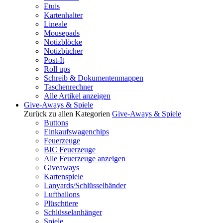
Etuis
Kartenhalter
Lineale
Mousepads
Notizblöcke
Notizbücher
Post-It
Roll ups
Schreib & Dokumentenmappen
Taschenrechner
Alle Artikel anzeigen
Give-Aways & Spiele
Zurück zu allen Kategorien
Give-Aways & Spiele
Buttons
Einkaufswagenchips
Feuerzeuge
BIC Feuerzeuge
Alle Feuerzeuge anzeigen
Giveaways
Kartenspiele
Lanyards/Schlüsselbänder
Luftballons
Plüschtiere
Schlüsselanhänger
Spiele