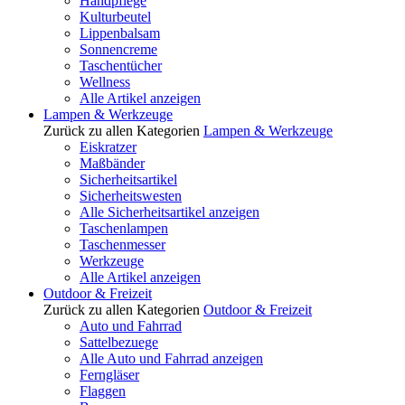
Handpflege
Kulturbeutel
Lippenbalsam
Sonnencreme
Taschentücher
Wellness
Alle Artikel anzeigen
Lampen & Werkzeuge
Zurück zu allen Kategorien
Lampen & Werkzeuge
Eiskratzer
Maßbänder
Sicherheitsartikel
Sicherheitswesten
Alle Sicherheitsartikel anzeigen
Taschenlampen
Taschenmesser
Werkzeuge
Alle Artikel anzeigen
Outdoor & Freizeit
Zurück zu allen Kategorien
Outdoor & Freizeit
Auto und Fahrrad
Sattelbezuege
Alle Auto und Fahrrad anzeigen
Ferngläser
Flaggen