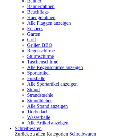
Banner
Bannerfahnen
Beachflags
Haengefahnen
Alle Flaggen anzeigen
Frisbees
Garten
Golf
Grillen BBQ
Regenschirme
Sturmschirme
Taschenschirme
Alle Regenschirme anzeigen
Sportartikel
Fussballe
Alle Sportartikel anzeigen
Strand
Strandstuehle
Strandtücher
Alle Strand anzeigen
Tierbedarf
Wasserbälle
Alle Artikel anzeigen
Schreibwaren
Zurück zu allen Kategorien
Schreibwaren