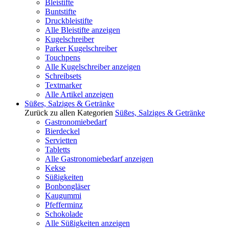
Bleistifte
Buntstifte
Druckbleistifte
Alle Bleistifte anzeigen
Kugelschreiber
Parker Kugelschreiber
Touchpens
Alle Kugelschreiber anzeigen
Schreibsets
Textmarker
Alle Artikel anzeigen
Süßes, Salziges & Getränke
Zurück zu allen Kategorien
Süßes, Salziges & Getränke
Gastronomiebedarf
Bierdeckel
Servietten
Tabletts
Alle Gastronomiebedarf anzeigen
Kekse
Süßigkeiten
Bonbongläser
Kaugummi
Pfefferminz
Schokolade
Alle Süßigkeiten anzeigen