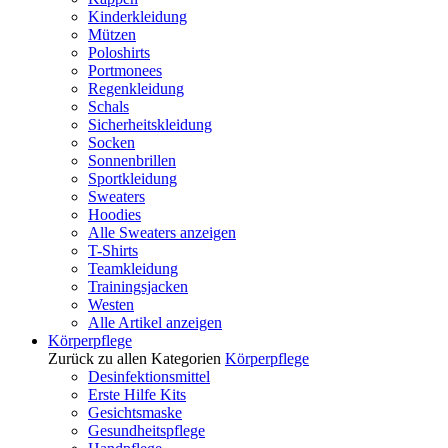
Kinderkleidung
Mützen
Poloshirts
Portmonees
Regenkleidung
Schals
Sicherheitskleidung
Socken
Sonnenbrillen
Sportkleidung
Sweaters
Hoodies
Alle Sweaters anzeigen
T-Shirts
Teamkleidung
Trainingsjacken
Westen
Alle Artikel anzeigen
Körperpflege
Zurück zu allen Kategorien
Körperpflege
Desinfektionsmittel
Erste Hilfe Kits
Gesichtsmaske
Gesundheitspflege