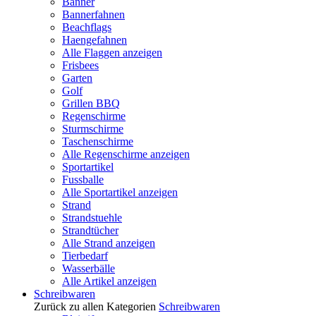
Banner
Bannerfahnen
Beachflags
Haengefahnen
Alle Flaggen anzeigen
Frisbees
Garten
Golf
Grillen BBQ
Regenschirme
Sturmschirme
Taschenschirme
Alle Regenschirme anzeigen
Sportartikel
Fussballe
Alle Sportartikel anzeigen
Strand
Strandstuehle
Strandtücher
Alle Strand anzeigen
Tierbedarf
Wasserbälle
Alle Artikel anzeigen
Schreibwaren
Zurück zu allen Kategorien
Schreibwaren