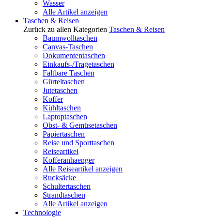
Wasser
Alle Artikel anzeigen
Taschen & Reisen
Zurück zu allen Kategorien
Taschen & Reisen
Baumwolltaschen
Canvas-Taschen
Dokumententaschen
Einkaufs-/Tragetaschen
Faltbare Taschen
Gürteltaschen
Jutetaschen
Koffer
Kühltaschen
Laptoptaschen
Obst- & Gemüsetaschen
Papiertaschen
Reise und Sporttaschen
Reiseartikel
Kofferanhaenger
Alle Reiseartikel anzeigen
Rucksäcke
Schultertaschen
Strandtaschen
Alle Artikel anzeigen
Technologie