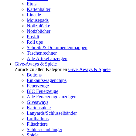
Etuis
Kartenhalter
Lineale
Mousepads
Notizblöcke
Notizbücher
Post-It
Roll ups
Schreib & Dokumentenmappen
Taschenrechner
Alle Artikel anzeigen
Give-Aways & Spiele
Zurück zu allen Kategorien
Give-Aways & Spiele
Buttons
Einkaufswagenchips
Feuerzeuge
BIC Feuerzeuge
Alle Feuerzeuge anzeigen
Giveaways
Kartenspiele
Lanyards/Schlüsselbänder
Luftballons
Plüschtiere
Schlüsselanhänger
Spiele