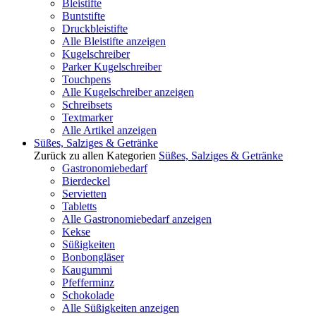
Bleistifte
Buntstifte
Druckbleistifte
Alle Bleistifte anzeigen
Kugelschreiber
Parker Kugelschreiber
Touchpens
Alle Kugelschreiber anzeigen
Schreibsets
Textmarker
Alle Artikel anzeigen
Süßes, Salziges & Getränke
Zurück zu allen Kategorien
Süßes, Salziges & Getränke
Gastronomiebedarf
Bierdeckel
Servietten
Tabletts
Alle Gastronomiebedarf anzeigen
Kekse
Süßigkeiten
Bonbongläser
Kaugummi
Pfefferminz
Schokolade
Alle Süßigkeiten anzeigen