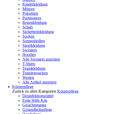
Kinderkleidung
Mützen
Poloshirts
Portmonees
Regenkleidung
Schals
Sicherheitskleidung
Socken
Sonnenbrillen
Sportkleidung
Sweaters
Hoodies
Alle Sweaters anzeigen
T-Shirts
Teamkleidung
Trainingsjacken
Westen
Alle Artikel anzeigen
Körperpflege
Zurück zu allen Kategorien
Körperpflege
Desinfektionsmittel
Erste Hilfe Kits
Gesichtsmaske
Gesundheitspflege