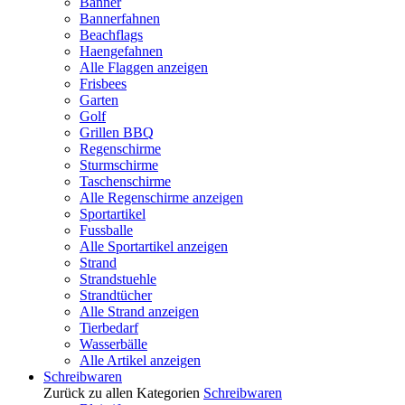
Banner
Bannerfahnen
Beachflags
Haengefahnen
Alle Flaggen anzeigen
Frisbees
Garten
Golf
Grillen BBQ
Regenschirme
Sturmschirme
Taschenschirme
Alle Regenschirme anzeigen
Sportartikel
Fussballe
Alle Sportartikel anzeigen
Strand
Strandstuehle
Strandtücher
Alle Strand anzeigen
Tierbedarf
Wasserbälle
Alle Artikel anzeigen
Schreibwaren
Zurück zu allen Kategorien
Schreibwaren