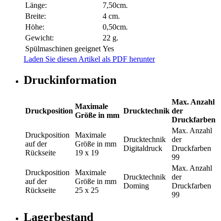
Länge:
7,50cm.
Breite:
4 cm.
Höhe:
0,50cm.
Gewicht:
22 g.
Spülmaschinen geeignet
Yes
Laden Sie diesen Artikel als PDF herunter
Druckinformation
Max. Anzahl
Maximale
Druckposition
Drucktechnik
der
Größe in mm
Druckfarben
Max. Anzahl
Druckposition
Maximale
Drucktechnik
der
auf der
Größe in mm
Digitaldruck
Druckfarben
Rückseite
19 x 19
99
Max. Anzahl
Druckposition
Maximale
Drucktechnik
der
auf der
Größe in mm
Doming
Druckfarben
Rückseite
25 x 25
99
Lagerbestand