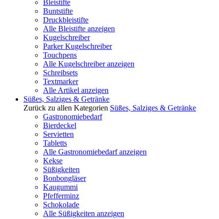
Bleistifte
Buntstifte
Druckbleistifte
Alle Bleistifte anzeigen
Kugelschreiber
Parker Kugelschreiber
Touchpens
Alle Kugelschreiber anzeigen
Schreibsets
Textmarker
Alle Artikel anzeigen
Süßes, Salziges & Getränke
Zurück zu allen Kategorien
Süßes, Salziges & Getränke
Gastronomiebedarf
Bierdeckel
Servietten
Tabletts
Alle Gastronomiebedarf anzeigen
Kekse
Süßigkeiten
Bonbongläser
Kaugummi
Pfefferminz
Schokolade
Alle Süßigkeiten anzeigen