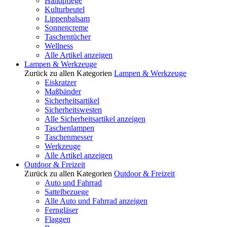
Handpflege
Kulturbeutel
Lippenbalsam
Sonnencreme
Taschentücher
Wellness
Alle Artikel anzeigen
Lampen & Werkzeuge
Zurück zu allen Kategorien
Lampen & Werkzeuge
Eiskratzer
Maßbänder
Sicherheitsartikel
Sicherheitswesten
Alle Sicherheitsartikel anzeigen
Taschenlampen
Taschenmesser
Werkzeuge
Alle Artikel anzeigen
Outdoor & Freizeit
Zurück zu allen Kategorien
Outdoor & Freizeit
Auto und Fahrrad
Sattelbezuege
Alle Auto und Fahrrad anzeigen
Ferngläser
Flaggen