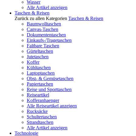
Wasser
Alle Artikel anzeigen
Taschen & Reisen
Zurück zu allen Kategorien
Taschen & Reisen
Baumwolltaschen
Canvas-Taschen
Dokumententaschen
Einkaufs-/Tragetaschen
Faltbare Taschen
Gürteltaschen
Jutetaschen
Koffer
Kühltaschen
Laptoptaschen
Obst- & Gemüsetaschen
Papiertaschen
Reise und Sporttaschen
Reiseartikel
Kofferanhaenger
Alle Reiseartikel anzeigen
Rucksäcke
Schultertaschen
Strandtaschen
Alle Artikel anzeigen
Technologie