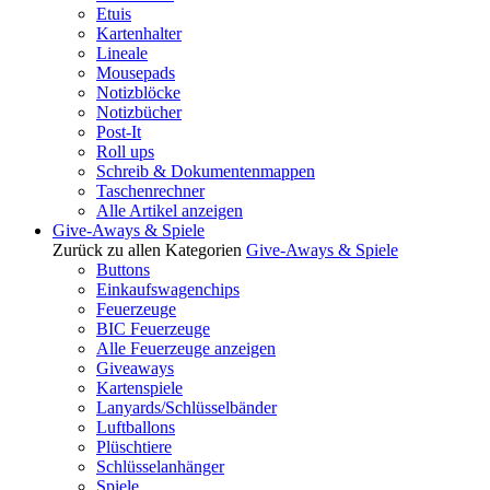
Etuis
Kartenhalter
Lineale
Mousepads
Notizblöcke
Notizbücher
Post-It
Roll ups
Schreib & Dokumentenmappen
Taschenrechner
Alle Artikel anzeigen
Give-Aways & Spiele
Zurück zu allen Kategorien
Give-Aways & Spiele
Buttons
Einkaufswagenchips
Feuerzeuge
BIC Feuerzeuge
Alle Feuerzeuge anzeigen
Giveaways
Kartenspiele
Lanyards/Schlüsselbänder
Luftballons
Plüschtiere
Schlüsselanhänger
Spiele