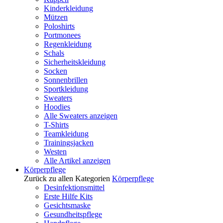
Kinderkleidung
Mützen
Poloshirts
Portmonees
Regenkleidung
Schals
Sicherheitskleidung
Socken
Sonnenbrillen
Sportkleidung
Sweaters
Hoodies
Alle Sweaters anzeigen
T-Shirts
Teamkleidung
Trainingsjacken
Westen
Alle Artikel anzeigen
Körperpflege
Zurück zu allen Kategorien
Körperpflege
Desinfektionsmittel
Erste Hilfe Kits
Gesichtsmaske
Gesundheitspflege