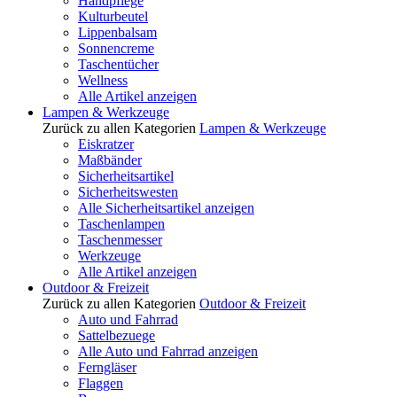
Handpflege
Kulturbeutel
Lippenbalsam
Sonnencreme
Taschentücher
Wellness
Alle Artikel anzeigen
Lampen & Werkzeuge
Zurück zu allen Kategorien
Lampen & Werkzeuge
Eiskratzer
Maßbänder
Sicherheitsartikel
Sicherheitswesten
Alle Sicherheitsartikel anzeigen
Taschenlampen
Taschenmesser
Werkzeuge
Alle Artikel anzeigen
Outdoor & Freizeit
Zurück zu allen Kategorien
Outdoor & Freizeit
Auto und Fahrrad
Sattelbezuege
Alle Auto und Fahrrad anzeigen
Ferngläser
Flaggen