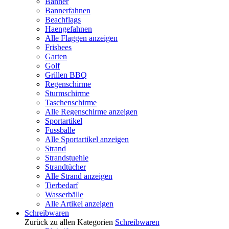
Banner
Bannerfahnen
Beachflags
Haengefahnen
Alle Flaggen anzeigen
Frisbees
Garten
Golf
Grillen BBQ
Regenschirme
Sturmschirme
Taschenschirme
Alle Regenschirme anzeigen
Sportartikel
Fussballe
Alle Sportartikel anzeigen
Strand
Strandstuehle
Strandtücher
Alle Strand anzeigen
Tierbedarf
Wasserbälle
Alle Artikel anzeigen
Schreibwaren
Zurück zu allen Kategorien
Schreibwaren