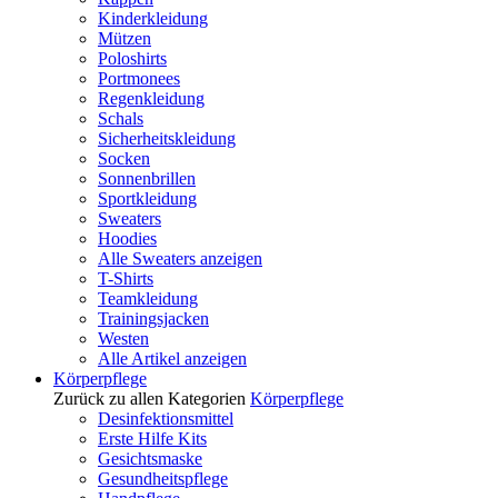
Kinderkleidung
Mützen
Poloshirts
Portmonees
Regenkleidung
Schals
Sicherheitskleidung
Socken
Sonnenbrillen
Sportkleidung
Sweaters
Hoodies
Alle Sweaters anzeigen
T-Shirts
Teamkleidung
Trainingsjacken
Westen
Alle Artikel anzeigen
Körperpflege
Zurück zu allen Kategorien
Körperpflege
Desinfektionsmittel
Erste Hilfe Kits
Gesichtsmaske
Gesundheitspflege