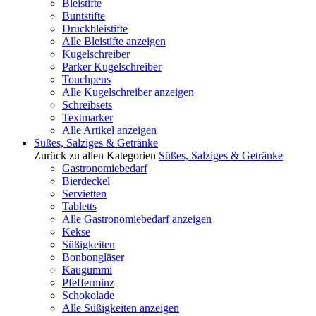
Bleistifte
Buntstifte
Druckbleistifte
Alle Bleistifte anzeigen
Kugelschreiber
Parker Kugelschreiber
Touchpens
Alle Kugelschreiber anzeigen
Schreibsets
Textmarker
Alle Artikel anzeigen
Süßes, Salziges & Getränke
Zurück zu allen Kategorien
Süßes, Salziges & Getränke
Gastronomiebedarf
Bierdeckel
Servietten
Tabletts
Alle Gastronomiebedarf anzeigen
Kekse
Süßigkeiten
Bonbongläser
Kaugummi
Pfefferminz
Schokolade
Alle Süßigkeiten anzeigen