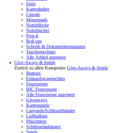
Etuis
Kartenhalter
Lineale
Mousepads
Notizblöcke
Notizbücher
Post-It
Roll ups
Schreib & Dokumentenmappen
Taschenrechner
Alle Artikel anzeigen
Give-Aways & Spiele
Zurück zu allen Kategorien
Give-Aways & Spiele
Buttons
Einkaufswagenchips
Feuerzeuge
BIC Feuerzeuge
Alle Feuerzeuge anzeigen
Giveaways
Kartenspiele
Lanyards/Schlüsselbänder
Luftballons
Plüschtiere
Schlüsselanhänger
Spiele