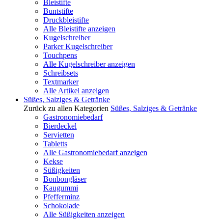
Bleistifte
Buntstifte
Druckbleistifte
Alle Bleistifte anzeigen
Kugelschreiber
Parker Kugelschreiber
Touchpens
Alle Kugelschreiber anzeigen
Schreibsets
Textmarker
Alle Artikel anzeigen
Süßes, Salziges & Getränke
Zurück zu allen Kategorien
Süßes, Salziges & Getränke
Gastronomiebedarf
Bierdeckel
Servietten
Tabletts
Alle Gastronomiebedarf anzeigen
Kekse
Süßigkeiten
Bonbongläser
Kaugummi
Pfefferminz
Schokolade
Alle Süßigkeiten anzeigen