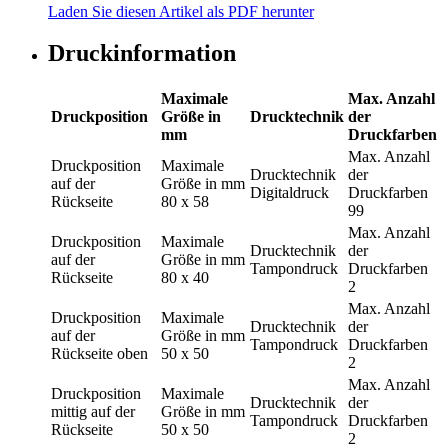
Laden Sie diesen Artikel als PDF herunter
Druckinformation
Maximale
Max. Anzahl
Druckposition
Größe in
Drucktechnik
der
mm
Druckfarben
Max. Anzahl
Druckposition
Maximale
Drucktechnik
der
auf der
Größe in mm
Digitaldruck
Druckfarben
Rückseite
80 x 58
99
Max. Anzahl
Druckposition
Maximale
Drucktechnik
der
auf der
Größe in mm
Tampondruck
Druckfarben
Rückseite
80 x 40
2
Max. Anzahl
Druckposition
Maximale
Drucktechnik
der
auf der
Größe in mm
Tampondruck
Druckfarben
Rückseite oben
50 x 50
2
Max. Anzahl
Druckposition
Maximale
Drucktechnik
der
mittig auf der
Größe in mm
Tampondruck
Druckfarben
Rückseite
50 x 50
2