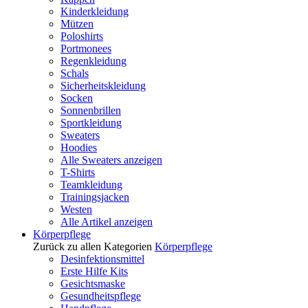
Kinderkleidung
Mützen
Poloshirts
Portmonees
Regenkleidung
Schals
Sicherheitskleidung
Socken
Sonnenbrillen
Sportkleidung
Sweaters
Hoodies
Alle Sweaters anzeigen
T-Shirts
Teamkleidung
Trainingsjacken
Westen
Alle Artikel anzeigen
Körperpflege
Zurück zu allen Kategorien
Körperpflege
Desinfektionsmittel
Erste Hilfe Kits
Gesichtsmaske
Gesundheitspflege