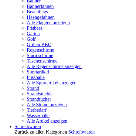
Banner
Bannerfahnen
Beachflags
Haengefahnen
Alle Flaggen anzeigen
Frisbees
Garten
Golf
Grillen BBQ
Regenschirme
Sturmschirme
Taschenschirme
Alle Regenschirme anzeigen
Sportartikel
Fussballe
Alle Sportartikel anzeigen
Strand
Strandstuehle
Strandtücher
Alle Strand anzeigen
Tierbedarf
Wasserbälle
Alle Artikel anzeigen
Schreibwaren
Zurück zu allen Kategorien
Schreibwaren