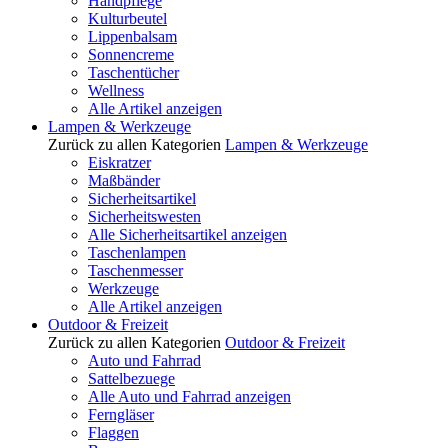
Handpflege
Kulturbeutel
Lippenbalsam
Sonnencreme
Taschentücher
Wellness
Alle Artikel anzeigen
Lampen & Werkzeuge
Zurück zu allen Kategorien
Lampen & Werkzeuge
Eiskratzer
Maßbänder
Sicherheitsartikel
Sicherheitswesten
Alle Sicherheitsartikel anzeigen
Taschenlampen
Taschenmesser
Werkzeuge
Alle Artikel anzeigen
Outdoor & Freizeit
Zurück zu allen Kategorien
Outdoor & Freizeit
Auto und Fahrrad
Sattelbezuege
Alle Auto und Fahrrad anzeigen
Ferngläser
Flaggen