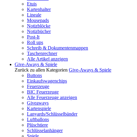
Etuis
Kartenhalter
Lineale
Mousepads
Notizblöcke
Notizbücher
Post-It
Roll ups
Schreib & Dokumentenmappen
Taschenrechner
Alle Artikel anzeigen
Give-Aways & Spiele
Zurück zu allen Kategorien
Give-Aways & Spiele
Buttons
Einkaufswagenchips
Feuerzeuge
BIC Feuerzeuge
Alle Feuerzeuge anzeigen
Giveaways
Kartenspiele
Lanyards/Schlüsselbänder
Luftballons
Plüschtiere
Schlüsselanhänger
Spiele