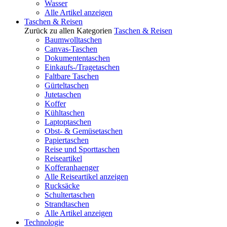
Wasser
Alle Artikel anzeigen
Taschen & Reisen
Zurück zu allen Kategorien
Taschen & Reisen
Baumwolltaschen
Canvas-Taschen
Dokumententaschen
Einkaufs-/Tragetaschen
Faltbare Taschen
Gürteltaschen
Jutetaschen
Koffer
Kühltaschen
Laptoptaschen
Obst- & Gemüsetaschen
Papiertaschen
Reise und Sporttaschen
Reiseartikel
Kofferanhaenger
Alle Reiseartikel anzeigen
Rucksäcke
Schultertaschen
Strandtaschen
Alle Artikel anzeigen
Technologie