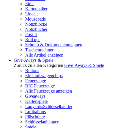
Etuis
Kartenhalter
Lineale
Mousepads
Notizblöcke
Notizbücher
Post-It
Roll ups
Schreib & Dokumentenmappen
Taschenrechner
Alle Artikel anzeigen
Give-Aways & Spiele
Zurück zu allen Kategorien
Give-Aways & Spiele
Buttons
Einkaufswagenchips
Feuerzeuge
BIC Feuerzeuge
Alle Feuerzeuge anzeigen
Giveaways
Kartenspiele
Lanyards/Schlüsselbänder
Luftballons
Plüschtiere
Schlüsselanhänger
Spiele