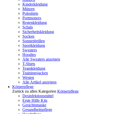
Kinderkleidung
Mützen
Poloshirts
Portmonees
Regenkleidung
Schals
Sicherheitskleidung
Socken
Sonnenbrillen
Sportkleidung
Sweaters
Hoodies
Alle Sweaters anzeigen
T-Shirts
Teamkleidung
Trainingsjacken
Westen
Alle Artikel anzeigen
Körperpflege
Zurück zu allen Kategorien
Körperpflege
Desinfektionsmittel
Erste Hilfe Kits
Gesichtsmaske
Gesundheitspflege