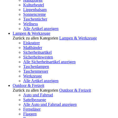
Handpflege
Kulturbeutel
Lippenbalsam
Sonnencreme
Taschentücher
Wellness
Alle Artikel anzeigen
Lampen & Werkzeuge
Zurück zu allen Kategorien
Lampen & Werkzeuge
Eiskratzer
Maßbänder
Sicherheitsartikel
Sicherheitswesten
Alle Sicherheitsartikel anzeigen
Taschenlampen
Taschenmesser
Werkzeuge
Alle Artikel anzeigen
Outdoor & Freizeit
Zurück zu allen Kategorien
Outdoor & Freizeit
Auto und Fahrrad
Sattelbezuege
Alle Auto und Fahrrad anzeigen
Ferngläser
Flaggen