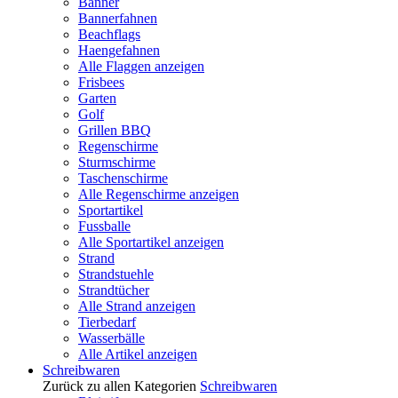
Banner
Bannerfahnen
Beachflags
Haengefahnen
Alle Flaggen anzeigen
Frisbees
Garten
Golf
Grillen BBQ
Regenschirme
Sturmschirme
Taschenschirme
Alle Regenschirme anzeigen
Sportartikel
Fussballe
Alle Sportartikel anzeigen
Strand
Strandstuehle
Strandtücher
Alle Strand anzeigen
Tierbedarf
Wasserbälle
Alle Artikel anzeigen
Schreibwaren
Zurück zu allen Kategorien
Schreibwaren