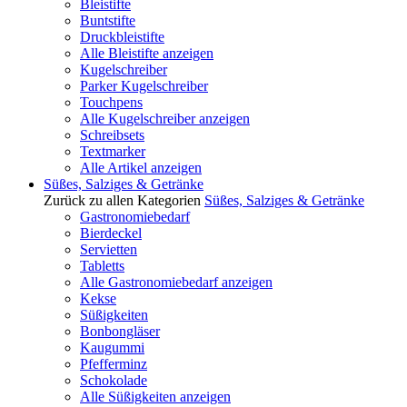
Bleistifte
Buntstifte
Druckbleistifte
Alle Bleistifte anzeigen
Kugelschreiber
Parker Kugelschreiber
Touchpens
Alle Kugelschreiber anzeigen
Schreibsets
Textmarker
Alle Artikel anzeigen
Süßes, Salziges & Getränke
Zurück zu allen Kategorien
Süßes, Salziges & Getränke
Gastronomiebedarf
Bierdeckel
Servietten
Tabletts
Alle Gastronomiebedarf anzeigen
Kekse
Süßigkeiten
Bonbongläser
Kaugummi
Pfefferminz
Schokolade
Alle Süßigkeiten anzeigen