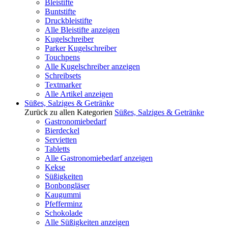
Bleistifte
Buntstifte
Druckbleistifte
Alle Bleistifte anzeigen
Kugelschreiber
Parker Kugelschreiber
Touchpens
Alle Kugelschreiber anzeigen
Schreibsets
Textmarker
Alle Artikel anzeigen
Süßes, Salziges & Getränke
Zurück zu allen Kategorien
Süßes, Salziges & Getränke
Gastronomiebedarf
Bierdeckel
Servietten
Tabletts
Alle Gastronomiebedarf anzeigen
Kekse
Süßigkeiten
Bonbongläser
Kaugummi
Pfefferminz
Schokolade
Alle Süßigkeiten anzeigen