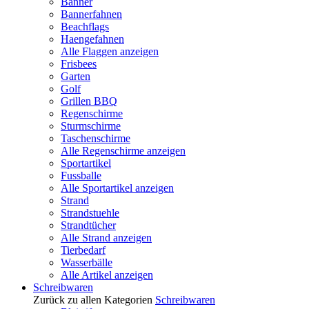
Banner
Bannerfahnen
Beachflags
Haengefahnen
Alle Flaggen anzeigen
Frisbees
Garten
Golf
Grillen BBQ
Regenschirme
Sturmschirme
Taschenschirme
Alle Regenschirme anzeigen
Sportartikel
Fussballe
Alle Sportartikel anzeigen
Strand
Strandstuehle
Strandtücher
Alle Strand anzeigen
Tierbedarf
Wasserbälle
Alle Artikel anzeigen
Schreibwaren
Zurück zu allen Kategorien
Schreibwaren