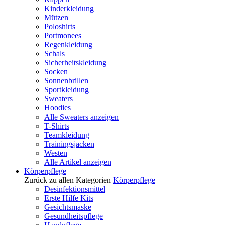
Kinderkleidung
Mützen
Poloshirts
Portmonees
Regenkleidung
Schals
Sicherheitskleidung
Socken
Sonnenbrillen
Sportkleidung
Sweaters
Hoodies
Alle Sweaters anzeigen
T-Shirts
Teamkleidung
Trainingsjacken
Westen
Alle Artikel anzeigen
Körperpflege
Zurück zu allen Kategorien
Körperpflege
Desinfektionsmittel
Erste Hilfe Kits
Gesichtsmaske
Gesundheitspflege