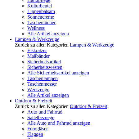
Handpflege
Kulturbeutel
Lippenbalsam
Sonnencreme
Taschentücher
Wellness
Alle Artikel anzeigen
Lampen & Werkzeuge
Zurück zu allen Kategorien
Lampen & Werkzeuge
Eiskratzer
Maßbänder
Sicherheitsartikel
Sicherheitswesten
Alle Sicherheitsartikel anzeigen
Taschenlampen
Taschenmesser
Werkzeuge
Alle Artikel anzeigen
Outdoor & Freizeit
Zurück zu allen Kategorien
Outdoor & Freizeit
Auto und Fahrrad
Sattelbezuege
Alle Auto und Fahrrad anzeigen
Ferngläser
Flaggen