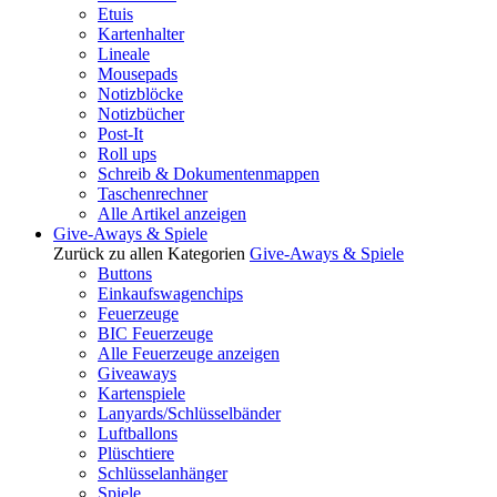
Etuis
Kartenhalter
Lineale
Mousepads
Notizblöcke
Notizbücher
Post-It
Roll ups
Schreib & Dokumentenmappen
Taschenrechner
Alle Artikel anzeigen
Give-Aways & Spiele
Zurück zu allen Kategorien
Give-Aways & Spiele
Buttons
Einkaufswagenchips
Feuerzeuge
BIC Feuerzeuge
Alle Feuerzeuge anzeigen
Giveaways
Kartenspiele
Lanyards/Schlüsselbänder
Luftballons
Plüschtiere
Schlüsselanhänger
Spiele