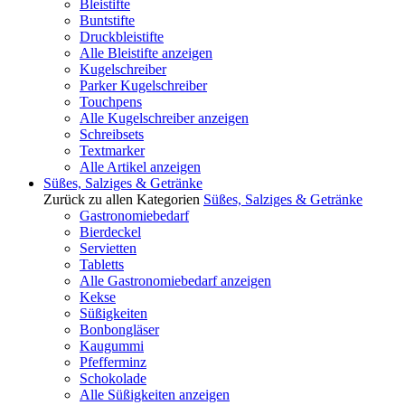
Bleistifte
Buntstifte
Druckbleistifte
Alle Bleistifte anzeigen
Kugelschreiber
Parker Kugelschreiber
Touchpens
Alle Kugelschreiber anzeigen
Schreibsets
Textmarker
Alle Artikel anzeigen
Süßes, Salziges & Getränke
Zurück zu allen Kategorien
Süßes, Salziges & Getränke
Gastronomiebedarf
Bierdeckel
Servietten
Tabletts
Alle Gastronomiebedarf anzeigen
Kekse
Süßigkeiten
Bonbongläser
Kaugummi
Pfefferminz
Schokolade
Alle Süßigkeiten anzeigen