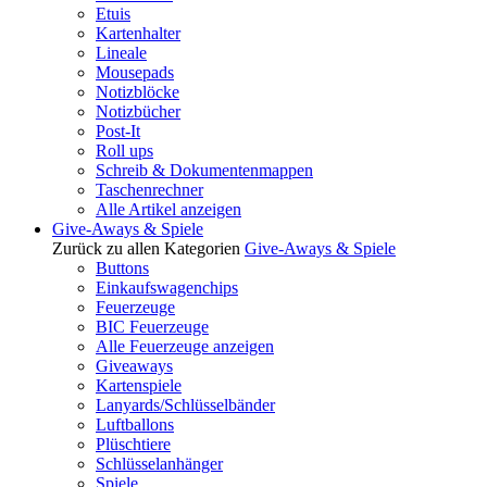
Etuis
Kartenhalter
Lineale
Mousepads
Notizblöcke
Notizbücher
Post-It
Roll ups
Schreib & Dokumentenmappen
Taschenrechner
Alle Artikel anzeigen
Give-Aways & Spiele
Zurück zu allen Kategorien
Give-Aways & Spiele
Buttons
Einkaufswagenchips
Feuerzeuge
BIC Feuerzeuge
Alle Feuerzeuge anzeigen
Giveaways
Kartenspiele
Lanyards/Schlüsselbänder
Luftballons
Plüschtiere
Schlüsselanhänger
Spiele