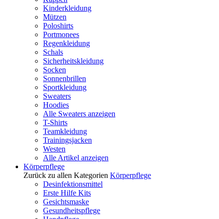
Kinderkleidung
Mützen
Poloshirts
Portmonees
Regenkleidung
Schals
Sicherheitskleidung
Socken
Sonnenbrillen
Sportkleidung
Sweaters
Hoodies
Alle Sweaters anzeigen
T-Shirts
Teamkleidung
Trainingsjacken
Westen
Alle Artikel anzeigen
Körperpflege
Zurück zu allen Kategorien
Körperpflege
Desinfektionsmittel
Erste Hilfe Kits
Gesichtsmaske
Gesundheitspflege