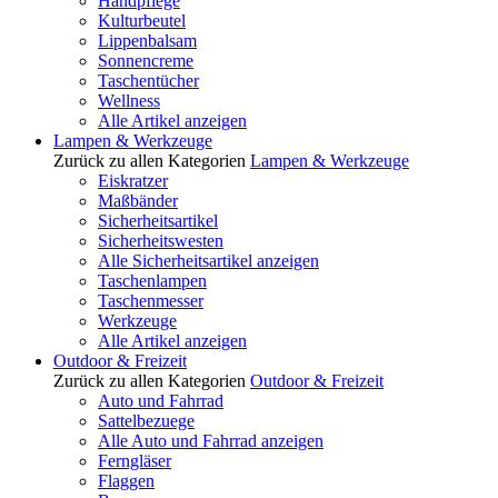
Handpflege
Kulturbeutel
Lippenbalsam
Sonnencreme
Taschentücher
Wellness
Alle Artikel anzeigen
Lampen & Werkzeuge
Zurück zu allen Kategorien
Lampen & Werkzeuge
Eiskratzer
Maßbänder
Sicherheitsartikel
Sicherheitswesten
Alle Sicherheitsartikel anzeigen
Taschenlampen
Taschenmesser
Werkzeuge
Alle Artikel anzeigen
Outdoor & Freizeit
Zurück zu allen Kategorien
Outdoor & Freizeit
Auto und Fahrrad
Sattelbezuege
Alle Auto und Fahrrad anzeigen
Ferngläser
Flaggen