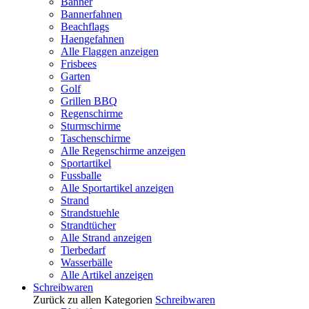
Banner
Bannerfahnen
Beachflags
Haengefahnen
Alle Flaggen anzeigen
Frisbees
Garten
Golf
Grillen BBQ
Regenschirme
Sturmschirme
Taschenschirme
Alle Regenschirme anzeigen
Sportartikel
Fussballe
Alle Sportartikel anzeigen
Strand
Strandstuehle
Strandtücher
Alle Strand anzeigen
Tierbedarf
Wasserbälle
Alle Artikel anzeigen
Schreibwaren
Zurück zu allen Kategorien
Schreibwaren