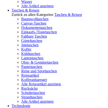
Wasser
Alle Artikel anzeigen
Taschen & Reisen
Zurück zu allen Kategorien
Taschen & Reisen
Baumwolltaschen
Canvas-Taschen
Dokumententaschen
Einkaufs-/Tragetaschen
Faltbare Taschen
Gürteltaschen
Jutetaschen
Koffer
Kühltaschen
Laptoptaschen
Obst- & Gemüsetaschen
Papiertaschen
Reise und Sporttaschen
Reiseartikel
Kofferanhaenger
Alle Reiseartikel anzeigen
Rucksäcke
Schultertaschen
Strandtaschen
Alle Artikel anzeigen
Technologie