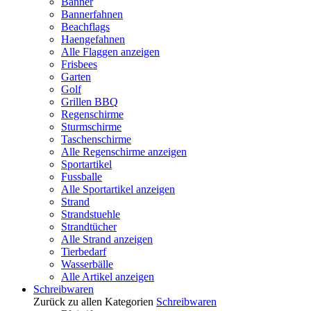
Banner
Bannerfahnen
Beachflags
Haengefahnen
Alle Flaggen anzeigen
Frisbees
Garten
Golf
Grillen BBQ
Regenschirme
Sturmschirme
Taschenschirme
Alle Regenschirme anzeigen
Sportartikel
Fussballe
Alle Sportartikel anzeigen
Strand
Strandstuehle
Strandtücher
Alle Strand anzeigen
Tierbedarf
Wasserbälle
Alle Artikel anzeigen
Schreibwaren
Zurück zu allen Kategorien
Schreibwaren