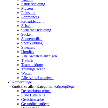
Kinderkleidung
Mützen
Poloshirts
Portmonees
Regenkleidung
Schals
Sicherheitskleidung
Socken
Sonnenbrillen
Sportkleidung
Sweaters
Hoodies
Alle Sweaters anzeigen
T-Shirts
Teamkleidung
Trainingsjacken
Westen
Alle Artikel anzeigen
Körperpflege
Zurück zu allen Kategorien
Körperpflege
Desinfektionsmittel
Erste Hilfe Kits
Gesichtsmaske
Gesundheitspflege