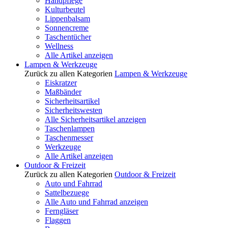
Handpflege
Kulturbeutel
Lippenbalsam
Sonnencreme
Taschentücher
Wellness
Alle Artikel anzeigen
Lampen & Werkzeuge
Zurück zu allen Kategorien
Lampen & Werkzeuge
Eiskratzer
Maßbänder
Sicherheitsartikel
Sicherheitswesten
Alle Sicherheitsartikel anzeigen
Taschenlampen
Taschenmesser
Werkzeuge
Alle Artikel anzeigen
Outdoor & Freizeit
Zurück zu allen Kategorien
Outdoor & Freizeit
Auto und Fahrrad
Sattelbezuege
Alle Auto und Fahrrad anzeigen
Ferngläser
Flaggen