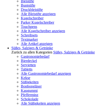
Bleistifte
Buntstifte
Druckbleistifte
Alle Bleistifte anzeigen
Kugelschreiber
Parker Kugelschreiber
Touchpens
Alle Kugelschreiber anzeigen
Schreibsets
Textmarker
Alle Artikel anzeigen
Süßes, Salziges & Getränke
Zurück zu allen Kategorien
Süßes, Salziges & Getränke
Gastronomiebedarf
Bierdeckel
Servietten
Tabletts
Alle Gastronomiebedarf anzeigen
Kekse
Süßigkeiten
Bonbongläser
Kaugummi
Pfefferminz
Schokolade
Alle Süßigkeiten anzeigen