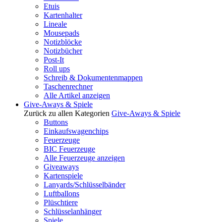
Etuis
Kartenhalter
Lineale
Mousepads
Notizblöcke
Notizbücher
Post-It
Roll ups
Schreib & Dokumentenmappen
Taschenrechner
Alle Artikel anzeigen
Give-Aways & Spiele
Zurück zu allen Kategorien
Give-Aways & Spiele
Buttons
Einkaufswagenchips
Feuerzeuge
BIC Feuerzeuge
Alle Feuerzeuge anzeigen
Giveaways
Kartenspiele
Lanyards/Schlüsselbänder
Luftballons
Plüschtiere
Schlüsselanhänger
Spiele