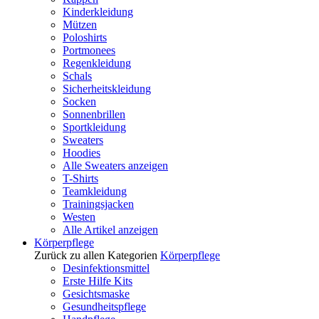
Kinderkleidung
Mützen
Poloshirts
Portmonees
Regenkleidung
Schals
Sicherheitskleidung
Socken
Sonnenbrillen
Sportkleidung
Sweaters
Hoodies
Alle Sweaters anzeigen
T-Shirts
Teamkleidung
Trainingsjacken
Westen
Alle Artikel anzeigen
Körperpflege
Zurück zu allen Kategorien
Körperpflege
Desinfektionsmittel
Erste Hilfe Kits
Gesichtsmaske
Gesundheitspflege