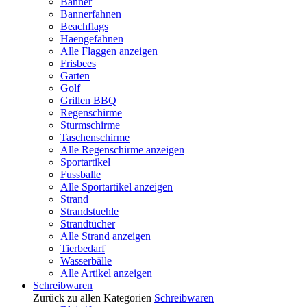
Banner
Bannerfahnen
Beachflags
Haengefahnen
Alle Flaggen anzeigen
Frisbees
Garten
Golf
Grillen BBQ
Regenschirme
Sturmschirme
Taschenschirme
Alle Regenschirme anzeigen
Sportartikel
Fussballe
Alle Sportartikel anzeigen
Strand
Strandstuehle
Strandtücher
Alle Strand anzeigen
Tierbedarf
Wasserbälle
Alle Artikel anzeigen
Schreibwaren
Zurück zu allen Kategorien
Schreibwaren