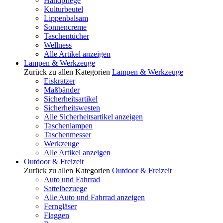
Handpflege
Kulturbeutel
Lippenbalsam
Sonnencreme
Taschentücher
Wellness
Alle Artikel anzeigen
Lampen & Werkzeuge
Zurück zu allen Kategorien
Lampen & Werkzeuge
Eiskratzer
Maßbänder
Sicherheitsartikel
Sicherheitswesten
Alle Sicherheitsartikel anzeigen
Taschenlampen
Taschenmesser
Werkzeuge
Alle Artikel anzeigen
Outdoor & Freizeit
Zurück zu allen Kategorien
Outdoor & Freizeit
Auto und Fahrrad
Sattelbezuege
Alle Auto und Fahrrad anzeigen
Ferngläser
Flaggen