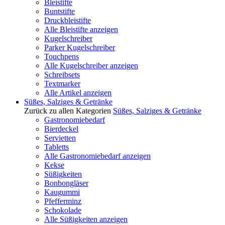
Bleistifte
Buntstifte
Druckbleistifte
Alle Bleistifte anzeigen
Kugelschreiber
Parker Kugelschreiber
Touchpens
Alle Kugelschreiber anzeigen
Schreibsets
Textmarker
Alle Artikel anzeigen
Süßes, Salziges & Getränke
Zurück zu allen Kategorien
Süßes, Salziges & Getränke
Gastronomiebedarf
Bierdeckel
Servietten
Tabletts
Alle Gastronomiebedarf anzeigen
Kekse
Süßigkeiten
Bonbongläser
Kaugummi
Pfefferminz
Schokolade
Alle Süßigkeiten anzeigen