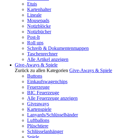
Etuis
Kartenhalter
Lineale
Mousepads
Notizblöcke
Notizbücher
Post-It
Roll ups
Schreib & Dokumentenmappen
Taschenrechner
Alle Artikel anzeigen
Give-Aways & Spiele
Zurück zu allen Kategorien
Give-Aways & Spiele
Buttons
Einkaufswagenchips
Feuerzeuge
BIC Feuerzeuge
Alle Feuerzeuge anzeigen
Giveaways
Kartenspiele
Lanyards/Schlüsselbänder
Luftballons
Plüschtiere
Schlüsselanhänger
Spiele