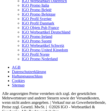
IGO Werbeartikel Österreich
IGO Promo Italia
IGO Promo België
IGO Promo Belgique
IGO Profil Sverige
IGO Profil Danmark
IGO Objets Pub France
IGO Werbeartikel Deutschland
IGO Promo Ireland
IGO Promo Suomi
IGO Werbeartikel Schweiz
IGO Promo United Kingdom
IGO Profil Norge
IGO Promo Nederland
AGB
Datenschutzerklärung
Haftungsausschluss
Cookies
Sitemap
Alle angezeigten Preise verstehen sich zzgl. der gesetzlichen
Mehrwertsteuer und anderer Steuern sowie der Versandkosten,
wenn nicht anders angegeben. | Verkauf nur an Gewerbetreibende,
Preise zzgl. Gesetzl. MwSt. | ©2026 IGO - Werbeartikel &