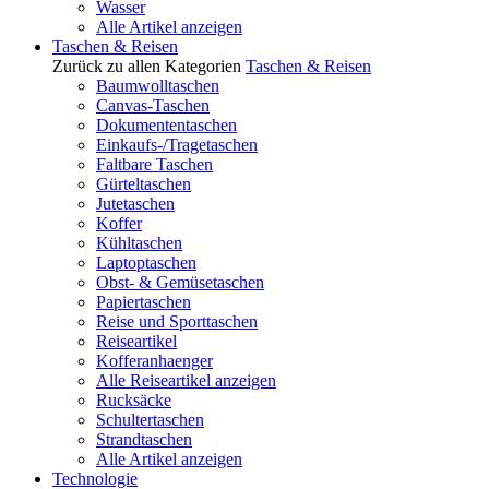
Wasser
Alle Artikel anzeigen
Taschen & Reisen
Zurück zu allen Kategorien
Taschen & Reisen
Baumwolltaschen
Canvas-Taschen
Dokumententaschen
Einkaufs-/Tragetaschen
Faltbare Taschen
Gürteltaschen
Jutetaschen
Koffer
Kühltaschen
Laptoptaschen
Obst- & Gemüsetaschen
Papiertaschen
Reise und Sporttaschen
Reiseartikel
Kofferanhaenger
Alle Reiseartikel anzeigen
Rucksäcke
Schultertaschen
Strandtaschen
Alle Artikel anzeigen
Technologie