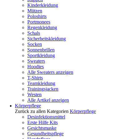
Kinderkleidung
Mützen
Poloshirts
Portmonees
Regenkleidung
Schals
Sicherheitskleidung
Socken
Sonnenbrillen
Sportkleidung
Sweaters
Hoodies
Alle Sweaters anzeigen
T-Shirts
Teamkleidung
Trainingsjacken
Westen
Alle Artikel anzeigen
Körperpflege
Zurück zu allen Kategorien
Körperpflege
Desinfektionsmittel
Erste Hilfe Kits
Gesichtsmaske
Gesundheitspflege