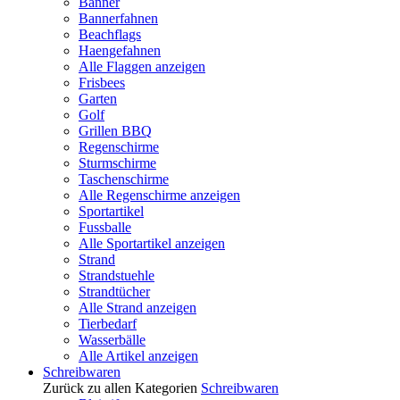
Banner
Bannerfahnen
Beachflags
Haengefahnen
Alle Flaggen anzeigen
Frisbees
Garten
Golf
Grillen BBQ
Regenschirme
Sturmschirme
Taschenschirme
Alle Regenschirme anzeigen
Sportartikel
Fussballe
Alle Sportartikel anzeigen
Strand
Strandstuehle
Strandtücher
Alle Strand anzeigen
Tierbedarf
Wasserbälle
Alle Artikel anzeigen
Schreibwaren
Zurück zu allen Kategorien
Schreibwaren