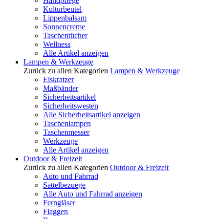
Handpflege
Kulturbeutel
Lippenbalsam
Sonnencreme
Taschentücher
Wellness
Alle Artikel anzeigen
Lampen & Werkzeuge
Zurück zu allen Kategorien
Lampen & Werkzeuge
Eiskratzer
Maßbänder
Sicherheitsartikel
Sicherheitswesten
Alle Sicherheitsartikel anzeigen
Taschenlampen
Taschenmesser
Werkzeuge
Alle Artikel anzeigen
Outdoor & Freizeit
Zurück zu allen Kategorien
Outdoor & Freizeit
Auto und Fahrrad
Sattelbezuege
Alle Auto und Fahrrad anzeigen
Ferngläser
Flaggen