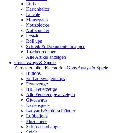
Etuis
Kartenhalter
Lineale
Mousepads
Notizblöcke
Notizbücher
Post-It
Roll ups
Schreib & Dokumentenmappen
Taschenrechner
Alle Artikel anzeigen
Give-Aways & Spiele
Zurück zu allen Kategorien
Give-Aways & Spiele
Buttons
Einkaufswagenchips
Feuerzeuge
BIC Feuerzeuge
Alle Feuerzeuge anzeigen
Giveaways
Kartenspiele
Lanyards/Schlüsselbänder
Luftballons
Plüschtiere
Schlüsselanhänger
Spiele