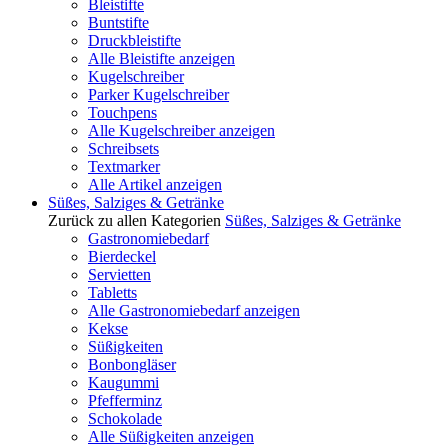
Bleistifte
Buntstifte
Druckbleistifte
Alle Bleistifte anzeigen
Kugelschreiber
Parker Kugelschreiber
Touchpens
Alle Kugelschreiber anzeigen
Schreibsets
Textmarker
Alle Artikel anzeigen
Süßes, Salziges & Getränke
Zurück zu allen Kategorien
Süßes, Salziges & Getränke
Gastronomiebedarf
Bierdeckel
Servietten
Tabletts
Alle Gastronomiebedarf anzeigen
Kekse
Süßigkeiten
Bonbongläser
Kaugummi
Pfefferminz
Schokolade
Alle Süßigkeiten anzeigen