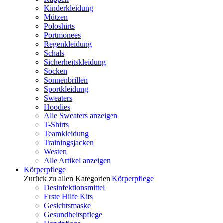
Kinderkleidung
Mützen
Poloshirts
Portmonees
Regenkleidung
Schals
Sicherheitskleidung
Socken
Sonnenbrillen
Sportkleidung
Sweaters
Hoodies
Alle Sweaters anzeigen
T-Shirts
Teamkleidung
Trainingsjacken
Westen
Alle Artikel anzeigen
Körperpflege
Zurück zu allen Kategorien
Körperpflege
Desinfektionsmittel
Erste Hilfe Kits
Gesichtsmaske
Gesundheitspflege