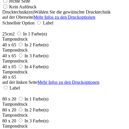
rechte Seite
Kein Aufdruck
Drucktechnik(en)
Wählen Sie die gewünschte Drucktechnik
auf der Oberseite
Mehr Infos zu den Druckoptionen
Schnellste Option
Label
25cm2
In 1 Farbe(n)
Tampondruck
40 x 65
In 2 Farbe(n)
Tampondruck
40 x 65
In 3 Farbe(n)
Tampondruck
40 x 65
In 4 Farbe(n)
Tampondruck
40 x 65
auf der linken Seite
Mehr Infos zu den Druckoptionen
Label
80 x 20
In 1 Farbe(n)
Tampondruck
80 x 20
In 2 Farbe(n)
Tampondruck
80 x 20
In 3 Farbe(n)
Tampondruck