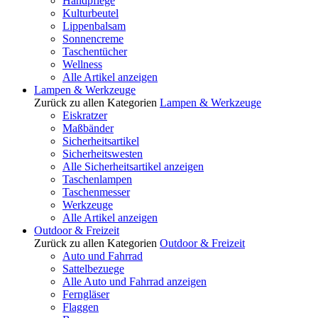
Handpflege
Kulturbeutel
Lippenbalsam
Sonnencreme
Taschentücher
Wellness
Alle Artikel anzeigen
Lampen & Werkzeuge
Zurück zu allen Kategorien
Lampen & Werkzeuge
Eiskratzer
Maßbänder
Sicherheitsartikel
Sicherheitswesten
Alle Sicherheitsartikel anzeigen
Taschenlampen
Taschenmesser
Werkzeuge
Alle Artikel anzeigen
Outdoor & Freizeit
Zurück zu allen Kategorien
Outdoor & Freizeit
Auto und Fahrrad
Sattelbezuege
Alle Auto und Fahrrad anzeigen
Ferngläser
Flaggen