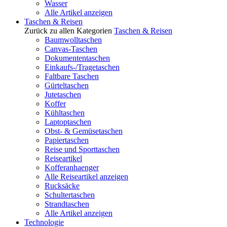
Wasser
Alle Artikel anzeigen
Taschen & Reisen
Zurück zu allen Kategorien
Taschen & Reisen
Baumwolltaschen
Canvas-Taschen
Dokumententaschen
Einkaufs-/Tragetaschen
Faltbare Taschen
Gürteltaschen
Jutetaschen
Koffer
Kühltaschen
Laptoptaschen
Obst- & Gemüsetaschen
Papiertaschen
Reise und Sporttaschen
Reiseartikel
Kofferanhaenger
Alle Reiseartikel anzeigen
Rucksäcke
Schultertaschen
Strandtaschen
Alle Artikel anzeigen
Technologie