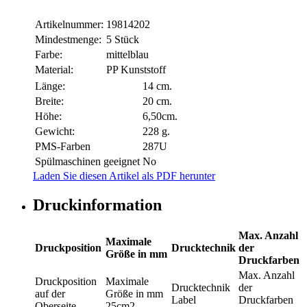
Artikelnummer:
19814202
Mindestmenge:
5 Stück
Farbe:
mittelblau
Material:
PP Kunststoff
Länge:
14 cm.
Breite:
20 cm.
Höhe:
6,50cm.
Gewicht:
228 g.
PMS-Farben
287U
Spülmaschinen geeignet
No
Laden Sie diesen Artikel als PDF herunter
Druckinformation
Max. Anzahl
Maximale
Druckposition
Drucktechnik
der
Größe in mm
Druckfarben
Max. Anzahl
Druckposition
Maximale
Drucktechnik
der
auf der
Größe in mm
Label
Druckfarben
Oberseite
25cm2