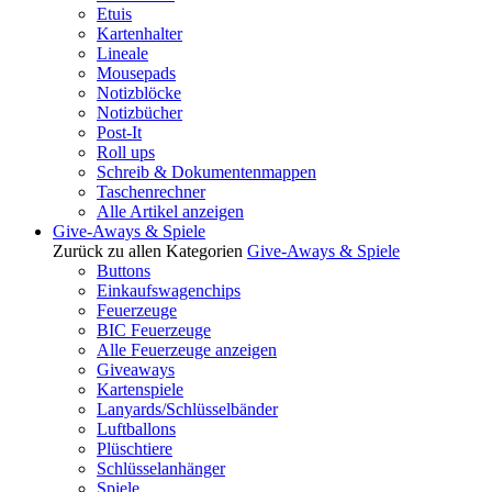
Etuis
Kartenhalter
Lineale
Mousepads
Notizblöcke
Notizbücher
Post-It
Roll ups
Schreib & Dokumentenmappen
Taschenrechner
Alle Artikel anzeigen
Give-Aways & Spiele
Zurück zu allen Kategorien
Give-Aways & Spiele
Buttons
Einkaufswagenchips
Feuerzeuge
BIC Feuerzeuge
Alle Feuerzeuge anzeigen
Giveaways
Kartenspiele
Lanyards/Schlüsselbänder
Luftballons
Plüschtiere
Schlüsselanhänger
Spiele