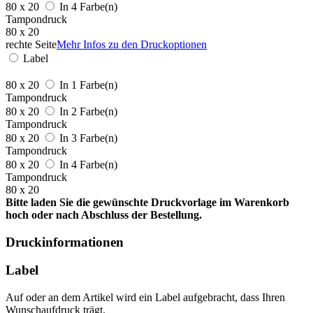
80 x 20
In 4 Farbe(n)
Tampondruck
80 x 20
rechte Seite
Mehr Infos zu den Druckoptionen
Label
80 x 20
In 1 Farbe(n)
Tampondruck
80 x 20
In 2 Farbe(n)
Tampondruck
80 x 20
In 3 Farbe(n)
Tampondruck
80 x 20
In 4 Farbe(n)
Tampondruck
80 x 20
Bitte laden Sie die gewünschte Druckvorlage im Warenkorb
hoch oder nach Abschluss der Bestellung.
Druckinformationen
Label
Auf oder an dem Artikel wird ein Label aufgebracht, dass Ihren
Wunschaufdruck trägt.