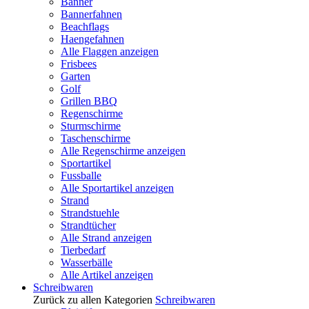
Banner
Bannerfahnen
Beachflags
Haengefahnen
Alle Flaggen anzeigen
Frisbees
Garten
Golf
Grillen BBQ
Regenschirme
Sturmschirme
Taschenschirme
Alle Regenschirme anzeigen
Sportartikel
Fussballe
Alle Sportartikel anzeigen
Strand
Strandstuehle
Strandtücher
Alle Strand anzeigen
Tierbedarf
Wasserbälle
Alle Artikel anzeigen
Schreibwaren
Zurück zu allen Kategorien
Schreibwaren