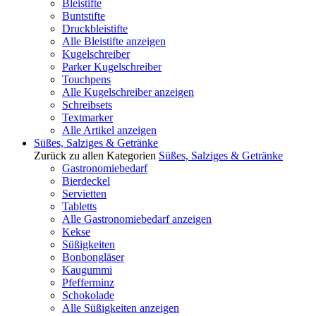
Bleistifte
Buntstifte
Druckbleistifte
Alle Bleistifte anzeigen
Kugelschreiber
Parker Kugelschreiber
Touchpens
Alle Kugelschreiber anzeigen
Schreibsets
Textmarker
Alle Artikel anzeigen
Süßes, Salziges & Getränke
Zurück zu allen Kategorien
Süßes, Salziges & Getränke
Gastronomiebedarf
Bierdeckel
Servietten
Tabletts
Alle Gastronomiebedarf anzeigen
Kekse
Süßigkeiten
Bonbongläser
Kaugummi
Pfefferminz
Schokolade
Alle Süßigkeiten anzeigen