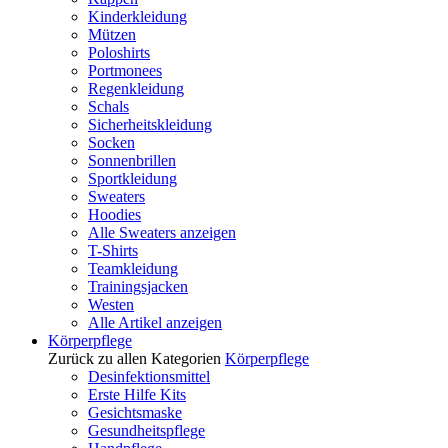
Kinderkleidung
Mützen
Poloshirts
Portmonees
Regenkleidung
Schals
Sicherheitskleidung
Socken
Sonnenbrillen
Sportkleidung
Sweaters
Hoodies
Alle Sweaters anzeigen
T-Shirts
Teamkleidung
Trainingsjacken
Westen
Alle Artikel anzeigen
Körperpflege
Zurück zu allen Kategorien
Körperpflege
Desinfektionsmittel
Erste Hilfe Kits
Gesichtsmaske
Gesundheitspflege