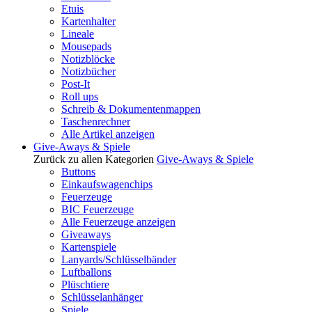
Etuis
Kartenhalter
Lineale
Mousepads
Notizblöcke
Notizbücher
Post-It
Roll ups
Schreib & Dokumentenmappen
Taschenrechner
Alle Artikel anzeigen
Give-Aways & Spiele
Zurück zu allen Kategorien
Give-Aways & Spiele
Buttons
Einkaufswagenchips
Feuerzeuge
BIC Feuerzeuge
Alle Feuerzeuge anzeigen
Giveaways
Kartenspiele
Lanyards/Schlüsselbänder
Luftballons
Plüschtiere
Schlüsselanhänger
Spiele