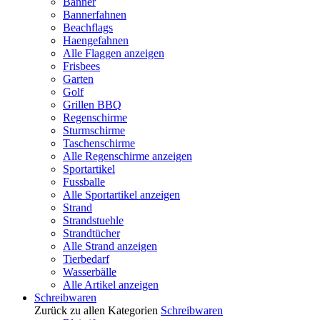
Banner
Bannerfahnen
Beachflags
Haengefahnen
Alle Flaggen anzeigen
Frisbees
Garten
Golf
Grillen BBQ
Regenschirme
Sturmschirme
Taschenschirme
Alle Regenschirme anzeigen
Sportartikel
Fussballe
Alle Sportartikel anzeigen
Strand
Strandstuehle
Strandtücher
Alle Strand anzeigen
Tierbedarf
Wasserbälle
Alle Artikel anzeigen
Schreibwaren
Zurück zu allen Kategorien
Schreibwaren