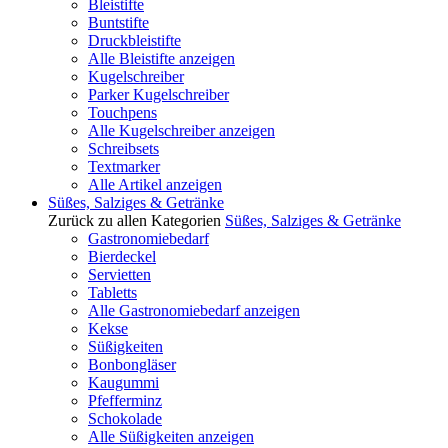
Bleistifte
Buntstifte
Druckbleistifte
Alle Bleistifte anzeigen
Kugelschreiber
Parker Kugelschreiber
Touchpens
Alle Kugelschreiber anzeigen
Schreibsets
Textmarker
Alle Artikel anzeigen
Süßes, Salziges & Getränke
Zurück zu allen Kategorien
Süßes, Salziges & Getränke
Gastronomiebedarf
Bierdeckel
Servietten
Tabletts
Alle Gastronomiebedarf anzeigen
Kekse
Süßigkeiten
Bonbongläser
Kaugummi
Pfefferminz
Schokolade
Alle Süßigkeiten anzeigen