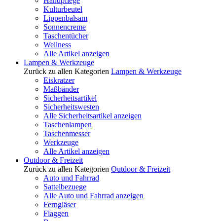
Handpflege
Kulturbeutel
Lippenbalsam
Sonnencreme
Taschentücher
Wellness
Alle Artikel anzeigen
Lampen & Werkzeuge
Zurück zu allen Kategorien
Lampen & Werkzeuge
Eiskratzer
Maßbänder
Sicherheitsartikel
Sicherheitswesten
Alle Sicherheitsartikel anzeigen
Taschenlampen
Taschenmesser
Werkzeuge
Alle Artikel anzeigen
Outdoor & Freizeit
Zurück zu allen Kategorien
Outdoor & Freizeit
Auto und Fahrrad
Sattelbezuege
Alle Auto und Fahrrad anzeigen
Ferngläser
Flaggen