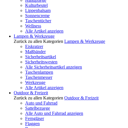
Handpflege
Kulturbeutel
Lippenbalsam
Sonnencreme
Taschentücher
Wellness
Alle Artikel anzeigen
Lampen & Werkzeuge
Zurück zu allen Kategorien
Lampen & Werkzeuge
Eiskratzer
Maßbänder
Sicherheitsartikel
Sicherheitswesten
Alle Sicherheitsartikel anzeigen
Taschenlampen
Taschenmesser
Werkzeuge
Alle Artikel anzeigen
Outdoor & Freizeit
Zurück zu allen Kategorien
Outdoor & Freizeit
Auto und Fahrrad
Sattelbezuege
Alle Auto und Fahrrad anzeigen
Ferngläser
Flaggen