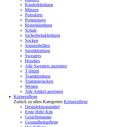
Kinderkleidung
Mützen
Poloshirts
Portmonees
Regenkleidung
Schals
Sicherheitskleidung
Socken
Sonnenbrillen
Sportkleidung
Sweaters
Hoodies
Alle Sweaters anzeigen
T-Shirts
Teamkleidung
Trainingsjacken
Westen
Alle Artikel anzeigen
Körperpflege
Zurück zu allen Kategorien
Körperpflege
Desinfektionsmittel
Erste Hilfe Kits
Gesichtsmaske
Gesundheitspflege