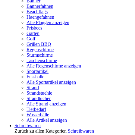
Banner
Bannerfahnen
Beachflags
Haengefahnen
Alle Flaggen anzeigen
Frisbees
Garten
Golf
Grillen BBQ
Regenschirme
Sturmschirme
Taschenschirme
Alle Regenschirme anzeigen
Sportartikel
Fussballe
Alle Sportartikel anzeigen
Strand
Strandstuehle
Strandtücher
Alle Strand anzeigen
Tierbedarf
Wasserbälle
Alle Artikel anzeigen
Schreibwaren
Zurück zu allen Kategorien
Schreibwaren