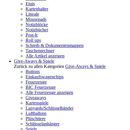
Etuis
Kartenhalter
Lineale
Mousepads
Notizblöcke
Notizbücher
Post-It
Roll ups
Schreib & Dokumentenmappen
Taschenrechner
Alle Artikel anzeigen
Give-Aways & Spiele
Zurück zu allen Kategorien
Give-Aways & Spiele
Buttons
Einkaufswagenchips
Feuerzeuge
BIC Feuerzeuge
Alle Feuerzeuge anzeigen
Giveaways
Kartenspiele
Lanyards/Schlüsselbänder
Luftballons
Plüschtiere
Schlüsselanhänger
Spiele