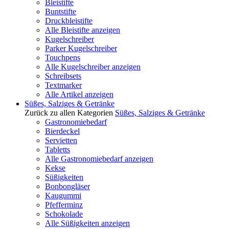
Bleistifte
Buntstifte
Druckbleistifte
Alle Bleistifte anzeigen
Kugelschreiber
Parker Kugelschreiber
Touchpens
Alle Kugelschreiber anzeigen
Schreibsets
Textmarker
Alle Artikel anzeigen
Süßes, Salziges & Getränke
Zurück zu allen Kategorien
Süßes, Salziges & Getränke
Gastronomiebedarf
Bierdeckel
Servietten
Tabletts
Alle Gastronomiebedarf anzeigen
Kekse
Süßigkeiten
Bonbongläser
Kaugummi
Pfefferminz
Schokolade
Alle Süßigkeiten anzeigen