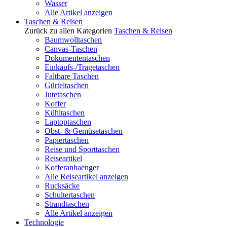
Wasser
Alle Artikel anzeigen
Taschen & Reisen
Zurück zu allen Kategorien
Taschen & Reisen
Baumwolltaschen
Canvas-Taschen
Dokumententaschen
Einkaufs-/Tragetaschen
Faltbare Taschen
Gürteltaschen
Jutetaschen
Koffer
Kühltaschen
Laptoptaschen
Obst- & Gemüsetaschen
Papiertaschen
Reise und Sporttaschen
Reiseartikel
Kofferanhaenger
Alle Reiseartikel anzeigen
Rucksäcke
Schultertaschen
Strandtaschen
Alle Artikel anzeigen
Technologie