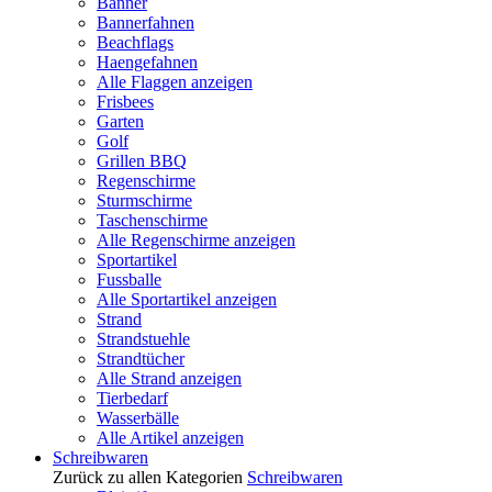
Banner
Bannerfahnen
Beachflags
Haengefahnen
Alle Flaggen anzeigen
Frisbees
Garten
Golf
Grillen BBQ
Regenschirme
Sturmschirme
Taschenschirme
Alle Regenschirme anzeigen
Sportartikel
Fussballe
Alle Sportartikel anzeigen
Strand
Strandstuehle
Strandtücher
Alle Strand anzeigen
Tierbedarf
Wasserbälle
Alle Artikel anzeigen
Schreibwaren
Zurück zu allen Kategorien
Schreibwaren