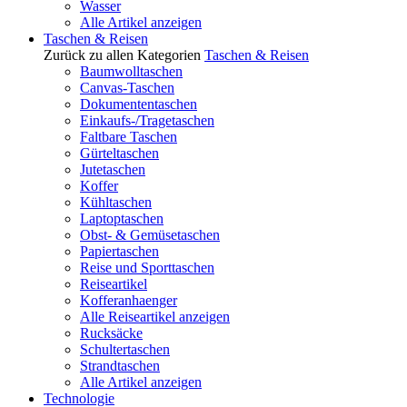
Wasser
Alle Artikel anzeigen
Taschen & Reisen
Zurück zu allen Kategorien
Taschen & Reisen
Baumwolltaschen
Canvas-Taschen
Dokumententaschen
Einkaufs-/Tragetaschen
Faltbare Taschen
Gürteltaschen
Jutetaschen
Koffer
Kühltaschen
Laptoptaschen
Obst- & Gemüsetaschen
Papiertaschen
Reise und Sporttaschen
Reiseartikel
Kofferanhaenger
Alle Reiseartikel anzeigen
Rucksäcke
Schultertaschen
Strandtaschen
Alle Artikel anzeigen
Technologie