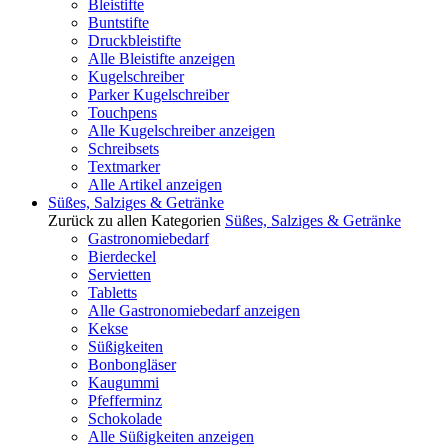
Bleistifte
Buntstifte
Druckbleistifte
Alle Bleistifte anzeigen
Kugelschreiber
Parker Kugelschreiber
Touchpens
Alle Kugelschreiber anzeigen
Schreibsets
Textmarker
Alle Artikel anzeigen
Süßes, Salziges & Getränke
Zurück zu allen Kategorien
Süßes, Salziges & Getränke
Gastronomiebedarf
Bierdeckel
Servietten
Tabletts
Alle Gastronomiebedarf anzeigen
Kekse
Süßigkeiten
Bonbongläser
Kaugummi
Pfefferminz
Schokolade
Alle Süßigkeiten anzeigen