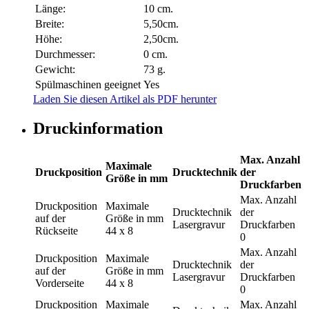
Länge:
10 cm.
Breite:
5,50cm.
Höhe:
2,50cm.
Durchmesser:
0 cm.
Gewicht:
73 g.
Spülmaschinen geeignet
Yes
Laden Sie diesen Artikel als PDF herunter
Druckinformation
Max. Anzahl
Maximale
Druckposition
Drucktechnik
der
Größe in mm
Druckfarben
Max. Anzahl
Druckposition
Maximale
Drucktechnik
der
auf der
Größe in mm
Lasergravur
Druckfarben
Rückseite
44 x 8
0
Max. Anzahl
Druckposition
Maximale
Drucktechnik
der
auf der
Größe in mm
Lasergravur
Druckfarben
Vorderseite
44 x 8
0
Druckposition
Maximale
Max. Anzahl