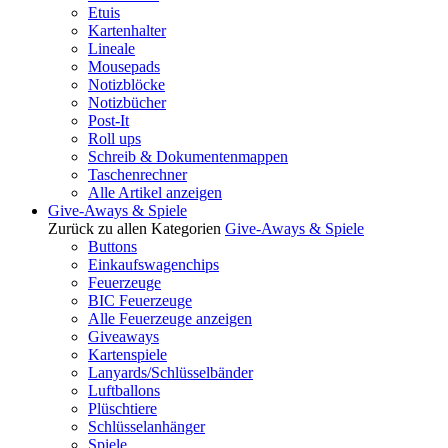
Etuis
Kartenhalter
Lineale
Mousepads
Notizblöcke
Notizbücher
Post-It
Roll ups
Schreib & Dokumentenmappen
Taschenrechner
Alle Artikel anzeigen
Give-Aways & Spiele
Zurück zu allen Kategorien
Give-Aways & Spiele
Buttons
Einkaufswagenchips
Feuerzeuge
BIC Feuerzeuge
Alle Feuerzeuge anzeigen
Giveaways
Kartenspiele
Lanyards/Schlüsselbänder
Luftballons
Plüschtiere
Schlüsselanhänger
Spiele