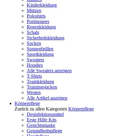
Kinderkleidung
Mützen
Poloshirts
Portmonees
Regenkleidung
Schals
Sicherheitskleidung
Socken
Sonnenbrillen
Sportkleidung
Sweaters
Hoodies
Alle Sweaters anzeigen
T-Shirts
Teamkleidung
Trainingsjacken
Westen
Alle Artikel anzeigen
Körperpflege
Zurück zu allen Kategorien
Körperpflege
Desinfektionsmittel
Erste Hilfe Kits
Gesichtsmaske
Gesundheitspflege