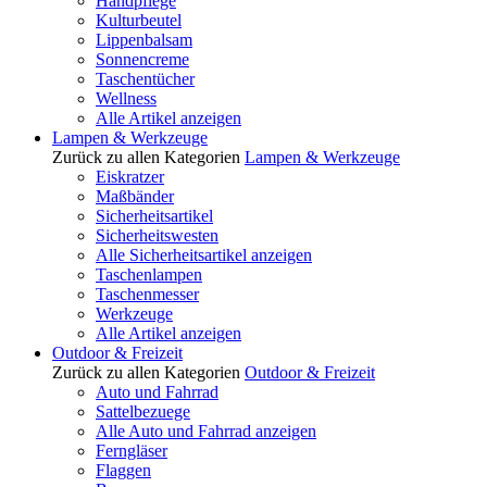
Handpflege
Kulturbeutel
Lippenbalsam
Sonnencreme
Taschentücher
Wellness
Alle Artikel anzeigen
Lampen & Werkzeuge
Zurück zu allen Kategorien
Lampen & Werkzeuge
Eiskratzer
Maßbänder
Sicherheitsartikel
Sicherheitswesten
Alle Sicherheitsartikel anzeigen
Taschenlampen
Taschenmesser
Werkzeuge
Alle Artikel anzeigen
Outdoor & Freizeit
Zurück zu allen Kategorien
Outdoor & Freizeit
Auto und Fahrrad
Sattelbezuege
Alle Auto und Fahrrad anzeigen
Ferngläser
Flaggen