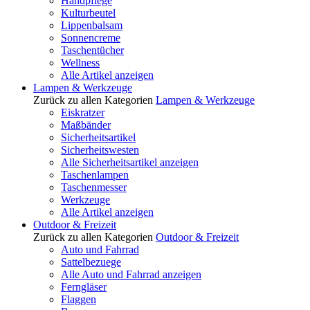
Handpflege
Kulturbeutel
Lippenbalsam
Sonnencreme
Taschentücher
Wellness
Alle Artikel anzeigen
Lampen & Werkzeuge
Zurück zu allen Kategorien
Lampen & Werkzeuge
Eiskratzer
Maßbänder
Sicherheitsartikel
Sicherheitswesten
Alle Sicherheitsartikel anzeigen
Taschenlampen
Taschenmesser
Werkzeuge
Alle Artikel anzeigen
Outdoor & Freizeit
Zurück zu allen Kategorien
Outdoor & Freizeit
Auto und Fahrrad
Sattelbezuege
Alle Auto und Fahrrad anzeigen
Ferngläser
Flaggen