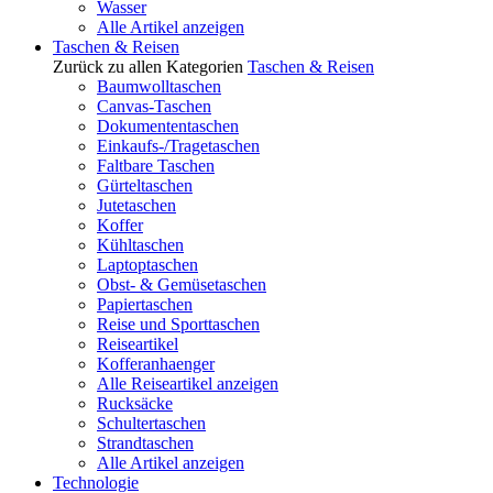
Wasser
Alle Artikel anzeigen
Taschen & Reisen
Zurück zu allen Kategorien
Taschen & Reisen
Baumwolltaschen
Canvas-Taschen
Dokumententaschen
Einkaufs-/Tragetaschen
Faltbare Taschen
Gürteltaschen
Jutetaschen
Koffer
Kühltaschen
Laptoptaschen
Obst- & Gemüsetaschen
Papiertaschen
Reise und Sporttaschen
Reiseartikel
Kofferanhaenger
Alle Reiseartikel anzeigen
Rucksäcke
Schultertaschen
Strandtaschen
Alle Artikel anzeigen
Technologie