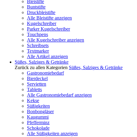
Bleistifte
Buntstifte
Druckbleistifte
Alle Bleistifte anzeigen
Kugelschreiber
Parker Kugelschreiber
Touchpens
Alle Kugelschreiber anzeigen
Schreibsets
Textmarker
Alle Artikel anzeigen
Süßes, Salziges & Getränke
Zurück zu allen Kategorien
Süßes, Salziges & Getränke
Gastronomiebedarf
Bierdeckel
Servietten
Tabletts
Alle Gastronomiebedarf anzeigen
Kekse
Süßigkeiten
Bonbongläser
Kaugummi
Pfefferminz
Schokolade
Alle Süßigkeiten anzeigen