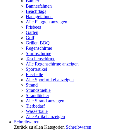
Banner
Bannerfahnen
Beachflags
Haengefahnen
Alle Flaggen anzeigen
Frisbees
Garten
Golf
Grillen BBQ
Regenschirme
Sturmschirme
Taschenschirme
Alle Regenschirme anzeigen
Sportartikel
Fussballe
Alle Sportartikel anzeigen
Strand
Strandstuehle
Strandtücher
Alle Strand anzeigen
Tierbedarf
Wasserbälle
Alle Artikel anzeigen
Schreibwaren
Zurück zu allen Kategorien
Schreibwaren