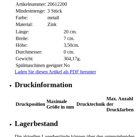
Artikelnummer:
20612200
Mindestmenge:
3 Stück
Farbe:
metall
Material:
Zink
Länge:
20 cm.
Breite:
7 cm.
Höhe:
3,50cm.
Durchmesser:
0 cm.
Gewicht:
304,17g.
Spülmaschinen geeignet
No
Laden Sie diesen Artikel als PDF herunter
Druckinformation
Max. Anzahl
Maximale
Druckposition
Drucktechnik
der
Größe in mm
Druckfarben
Lagerbestand
Die aktuellen Lagerbestände können über den untenstehenden