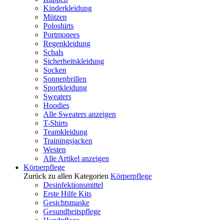
Kinderkleidung
Mützen
Poloshirts
Portmonees
Regenkleidung
Schals
Sicherheitskleidung
Socken
Sonnenbrillen
Sportkleidung
Sweaters
Hoodies
Alle Sweaters anzeigen
T-Shirts
Teamkleidung
Trainingsjacken
Westen
Alle Artikel anzeigen
Körperpflege
Zurück zu allen Kategorien
Körperpflege
Desinfektionsmittel
Erste Hilfe Kits
Gesichtsmaske
Gesundheitspflege