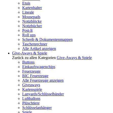
Etuis
Kartenhalter
Lineale
Mousepads
Notizblöcke
Notizbücher
Post-It
Roll ups
Schreib & Dokumentenmappen
Taschenrechner
Alle Artikel anzeigen
Give-Aways & Spiele
Zurück zu allen Kategorien
Give-Aways & Spiele
Buttons
Einkaufswagenchips
Feuerzeuge
BIC Feuerzeuge
Alle Feuerzeuge anzeigen
Giveaways
Kartenspiele
Lanyards/Schlüsselbänder
Luftballons
Plüschtiere
Schlüsselanhänger
Spiele