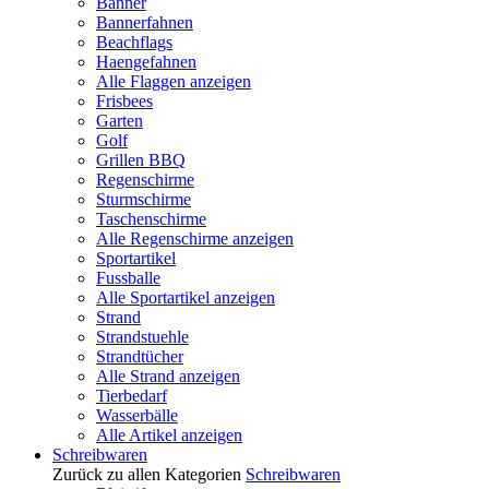
Banner
Bannerfahnen
Beachflags
Haengefahnen
Alle Flaggen anzeigen
Frisbees
Garten
Golf
Grillen BBQ
Regenschirme
Sturmschirme
Taschenschirme
Alle Regenschirme anzeigen
Sportartikel
Fussballe
Alle Sportartikel anzeigen
Strand
Strandstuehle
Strandtücher
Alle Strand anzeigen
Tierbedarf
Wasserbälle
Alle Artikel anzeigen
Schreibwaren
Zurück zu allen Kategorien
Schreibwaren