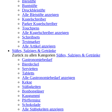
Bleistifte
Buntstifte
Druckbleistifte
Alle Bleistifte anzeigen
Kugelschreiber
Parker Kugelschreiber
Touchpens
Alle Kugelschreiber anzeigen
Schreibsets
Textmarker
Alle Artikel anzeigen
Süßes, Salziges & Getränke
Zurück zu allen Kategorien
Süßes, Salziges & Getränke
Gastronomiebedarf
Bierdeckel
Servietten
Tabletts
Alle Gastronomiebedarf anzeigen
Kekse
Süßigkeiten
Bonbongläser
Kaugummi
Pfefferminz
Schokolade
Alle Süßigkeiten anzeigen