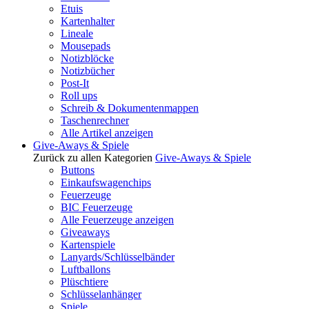
Etuis
Kartenhalter
Lineale
Mousepads
Notizblöcke
Notizbücher
Post-It
Roll ups
Schreib & Dokumentenmappen
Taschenrechner
Alle Artikel anzeigen
Give-Aways & Spiele
Zurück zu allen Kategorien
Give-Aways & Spiele
Buttons
Einkaufswagenchips
Feuerzeuge
BIC Feuerzeuge
Alle Feuerzeuge anzeigen
Giveaways
Kartenspiele
Lanyards/Schlüsselbänder
Luftballons
Plüschtiere
Schlüsselanhänger
Spiele