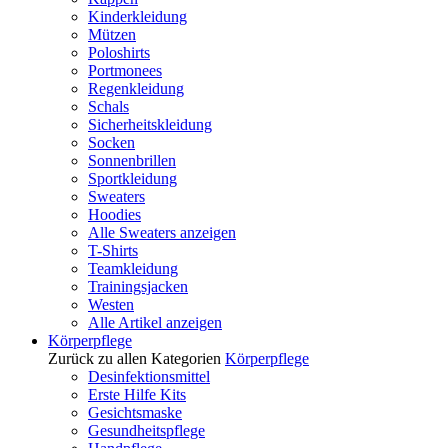
Kinderkleidung
Mützen
Poloshirts
Portmonees
Regenkleidung
Schals
Sicherheitskleidung
Socken
Sonnenbrillen
Sportkleidung
Sweaters
Hoodies
Alle Sweaters anzeigen
T-Shirts
Teamkleidung
Trainingsjacken
Westen
Alle Artikel anzeigen
Körperpflege
Zurück zu allen Kategorien
Körperpflege
Desinfektionsmittel
Erste Hilfe Kits
Gesichtsmaske
Gesundheitspflege