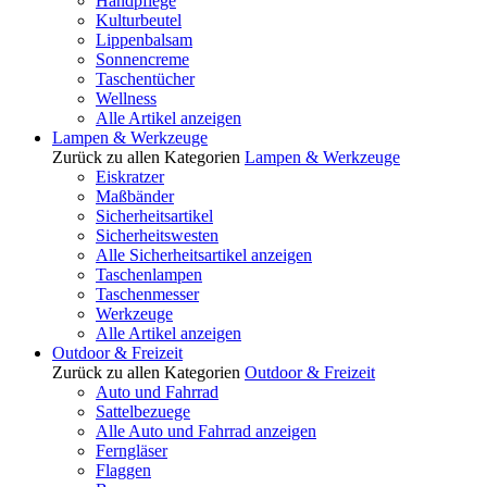
Handpflege
Kulturbeutel
Lippenbalsam
Sonnencreme
Taschentücher
Wellness
Alle Artikel anzeigen
Lampen & Werkzeuge
Zurück zu allen Kategorien
Lampen & Werkzeuge
Eiskratzer
Maßbänder
Sicherheitsartikel
Sicherheitswesten
Alle Sicherheitsartikel anzeigen
Taschenlampen
Taschenmesser
Werkzeuge
Alle Artikel anzeigen
Outdoor & Freizeit
Zurück zu allen Kategorien
Outdoor & Freizeit
Auto und Fahrrad
Sattelbezuege
Alle Auto und Fahrrad anzeigen
Ferngläser
Flaggen