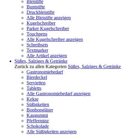
Bleistifte
Buntstifte
Druckbleistifte
Alle Bleistifte anzeigen
Kugelschreiber
Parker Kugelschreiber
Touchpens
Alle Kugelschreiber anzeigen
Schreibsets
Textmarker
Alle Artikel anzeigen
Süßes, Salziges & Getränke
Zurück zu allen Kategorien
Süßes, Salziges & Getränke
Gastronomiebedarf
Bierdeckel
Servietten
Tabletts
Alle Gastronomiebedarf anzeigen
Kekse
Süßigkeiten
Bonbongläser
Kaugummi
Pfefferminz
Schokolade
Alle Süßigkeiten anzeigen