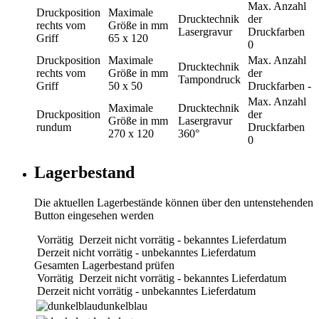
Max. Anzahl
Druckposition
Maximale
Drucktechnik
der
rechts vom
Größe in mm
Lasergravur
Druckfarben
Griff
65 x 120
0
Druckposition
Maximale
Max. Anzahl
Drucktechnik
rechts vom
Größe in mm
der
Tampondruck
Griff
50 x 50
Druckfarben
-
Max. Anzahl
Maximale
Drucktechnik
Druckposition
der
Größe in mm
Lasergravur
rundum
Druckfarben
270 x 120
360°
0
Lagerbestand
Die aktuellen Lagerbestände können über den untenstehenden
Button eingesehen werden
Vorrätig
Derzeit nicht vorrätig - bekanntes Lieferdatum
Derzeit nicht vorrätig - unbekanntes Lieferdatum
Gesamten Lagerbestand prüfen
Vorrätig
Derzeit nicht vorrätig - bekanntes Lieferdatum
Derzeit nicht vorrätig - unbekanntes Lieferdatum
dunkelblau