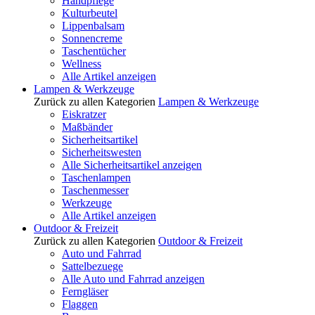
Handpflege
Kulturbeutel
Lippenbalsam
Sonnencreme
Taschentücher
Wellness
Alle Artikel anzeigen
Lampen & Werkzeuge
Zurück zu allen Kategorien
Lampen & Werkzeuge
Eiskratzer
Maßbänder
Sicherheitsartikel
Sicherheitswesten
Alle Sicherheitsartikel anzeigen
Taschenlampen
Taschenmesser
Werkzeuge
Alle Artikel anzeigen
Outdoor & Freizeit
Zurück zu allen Kategorien
Outdoor & Freizeit
Auto und Fahrrad
Sattelbezuege
Alle Auto und Fahrrad anzeigen
Ferngläser
Flaggen