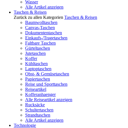
Wasser
Alle Artikel anzeigen
Taschen & Reisen
Zurück zu allen Kategorien
Taschen & Reisen
Baumwolltaschen
Canvas-Taschen
Dokumententaschen
Einkaufs-/Tragetaschen
Faltbare Taschen
Gürteltaschen
Jutetaschen
Koffer
Kühltaschen
Laptoptaschen
Obst- & Gemüsetaschen
Papiertaschen
Reise und Sporttaschen
Reiseartikel
Kofferanhaenger
Alle Reiseartikel anzeigen
Rucksäcke
Schultertaschen
Strandtaschen
Alle Artikel anzeigen
Technologie