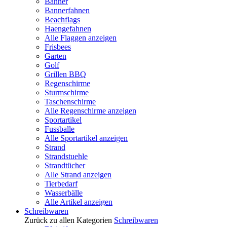
Banner
Bannerfahnen
Beachflags
Haengefahnen
Alle Flaggen anzeigen
Frisbees
Garten
Golf
Grillen BBQ
Regenschirme
Sturmschirme
Taschenschirme
Alle Regenschirme anzeigen
Sportartikel
Fussballe
Alle Sportartikel anzeigen
Strand
Strandstuehle
Strandtücher
Alle Strand anzeigen
Tierbedarf
Wasserbälle
Alle Artikel anzeigen
Schreibwaren
Zurück zu allen Kategorien
Schreibwaren