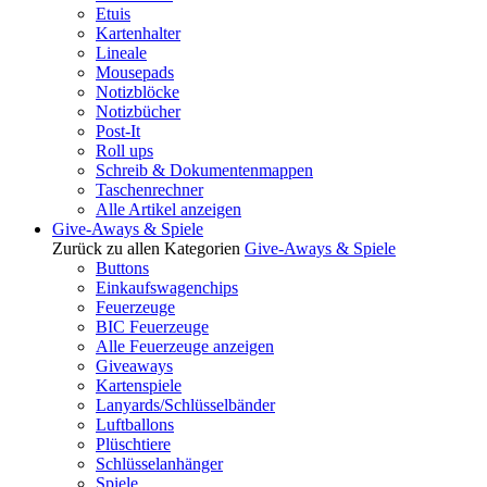
Etuis
Kartenhalter
Lineale
Mousepads
Notizblöcke
Notizbücher
Post-It
Roll ups
Schreib & Dokumentenmappen
Taschenrechner
Alle Artikel anzeigen
Give-Aways & Spiele
Zurück zu allen Kategorien
Give-Aways & Spiele
Buttons
Einkaufswagenchips
Feuerzeuge
BIC Feuerzeuge
Alle Feuerzeuge anzeigen
Giveaways
Kartenspiele
Lanyards/Schlüsselbänder
Luftballons
Plüschtiere
Schlüsselanhänger
Spiele