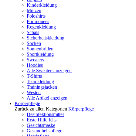
Kinderkleidung
Mützen
Poloshirts
Portmonees
Regenkleidung
Schals
Sicherheitskleidung
Socken
Sonnenbrillen
Sportkleidung
Sweaters
Hoodies
Alle Sweaters anzeigen
T-Shirts
Teamkleidung
Trainingsjacken
Westen
Alle Artikel anzeigen
Körperpflege
Zurück zu allen Kategorien
Körperpflege
Desinfektionsmittel
Erste Hilfe Kits
Gesichtsmaske
Gesundheitspflege