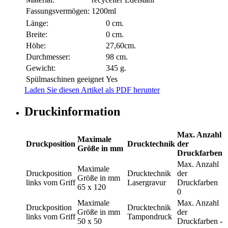
Fassungsvermögen:
1200ml
Länge:
0 cm.
Breite:
0 cm.
Höhe:
27,60cm.
Durchmesser:
98 cm.
Gewicht:
345 g.
Spülmaschinen geeignet
Yes
Laden Sie diesen Artikel als PDF herunter
Druckinformation
Max. Anzahl
Maximale
Druckposition
Drucktechnik
der
Größe in mm
Druckfarben
Max. Anzahl
Maximale
Druckposition
Drucktechnik
der
Größe in mm
links vom Griff
Lasergravur
Druckfarben
65 x 120
0
Maximale
Max. Anzahl
Druckposition
Drucktechnik
Größe in mm
der
links vom Griff
Tampondruck
50 x 50
Druckfarben
-