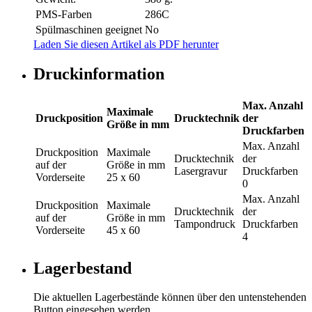
PMS-Farben
286C
Spülmaschinen geeignet
No
Laden Sie diesen Artikel als PDF herunter
Druckinformation
Max. Anzahl
Maximale
Druckposition
Drucktechnik
der
Größe in mm
Druckfarben
Max. Anzahl
Druckposition
Maximale
Drucktechnik
der
auf der
Größe in mm
Lasergravur
Druckfarben
Vorderseite
25 x 60
0
Max. Anzahl
Druckposition
Maximale
Drucktechnik
der
auf der
Größe in mm
Tampondruck
Druckfarben
Vorderseite
45 x 60
4
Lagerbestand
Die aktuellen Lagerbestände können über den untenstehenden
Button eingesehen werden