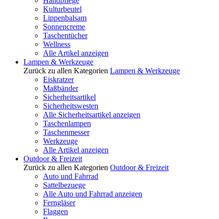
Handpflege
Kulturbeutel
Lippenbalsam
Sonnencreme
Taschentücher
Wellness
Alle Artikel anzeigen
Lampen & Werkzeuge
Zurück zu allen Kategorien
Lampen & Werkzeuge
Eiskratzer
Maßbänder
Sicherheitsartikel
Sicherheitswesten
Alle Sicherheitsartikel anzeigen
Taschenlampen
Taschenmesser
Werkzeuge
Alle Artikel anzeigen
Outdoor & Freizeit
Zurück zu allen Kategorien
Outdoor & Freizeit
Auto und Fahrrad
Sattelbezuege
Alle Auto und Fahrrad anzeigen
Ferngläser
Flaggen