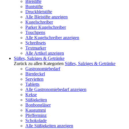
Bleistifte
Buntstifte
Druckbleistifte
Alle Bleistifte anzeigen
Kugelschreiber
Parker Kugelschreiber
Touchpens
Alle Kugelschreiber anzeigen
Schreibsets
Textmarker
Alle Artikel anzeigen
Süßes, Salziges & Getränke
Zurück zu allen Kategorien
Süßes, Salziges & Getränke
Gastronomiebedarf
Bierdeckel
Servietten
Tabletts
Alle Gastronomiebedarf anzeigen
Kekse
Süßigkeiten
Bonbongläser
Kaugummi
Pfefferminz
Schokolade
Alle Süßigkeiten anzeigen