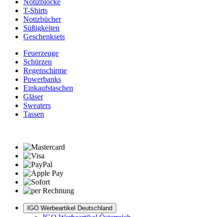
Notizblöcke
T-Shirts
Notizbücher
Süßigkeiten
Geschenksets
Feuerzeuge
Schürzen
Regenschirme
Powerbanks
Einkaufstaschen
Gläser
Sweaters
Tassen
IGO Werbeartikel Deutschland