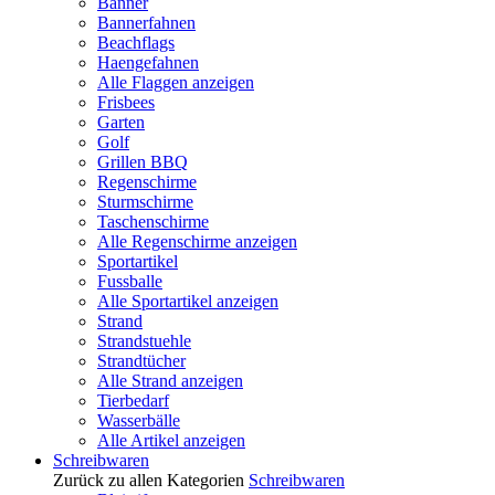
Banner
Bannerfahnen
Beachflags
Haengefahnen
Alle Flaggen anzeigen
Frisbees
Garten
Golf
Grillen BBQ
Regenschirme
Sturmschirme
Taschenschirme
Alle Regenschirme anzeigen
Sportartikel
Fussballe
Alle Sportartikel anzeigen
Strand
Strandstuehle
Strandtücher
Alle Strand anzeigen
Tierbedarf
Wasserbälle
Alle Artikel anzeigen
Schreibwaren
Zurück zu allen Kategorien
Schreibwaren