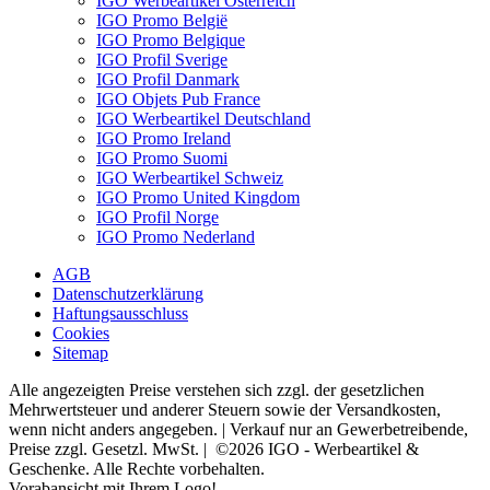
IGO Werbeartikel Österreich
IGO Promo België
IGO Promo Belgique
IGO Profil Sverige
IGO Profil Danmark
IGO Objets Pub France
IGO Werbeartikel Deutschland
IGO Promo Ireland
IGO Promo Suomi
IGO Werbeartikel Schweiz
IGO Promo United Kingdom
IGO Profil Norge
IGO Promo Nederland
AGB
Datenschutzerklärung
Haftungsausschluss
Cookies
Sitemap
Alle angezeigten Preise verstehen sich zzgl. der gesetzlichen
Mehrwertsteuer und anderer Steuern sowie der Versandkosten,
wenn nicht anders angegeben. | Verkauf nur an Gewerbetreibende,
Preise zzgl. Gesetzl. MwSt. | ©2026 IGO - Werbeartikel &
Geschenke. Alle Rechte vorbehalten.
Vorabansicht mit Ihrem Logo!