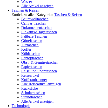
Wasser
Alle Artikel anzeigen
Taschen & Reisen
Zurück zu allen Kategorien
Taschen & Reisen
Baumwolltaschen
Canvas-Taschen
Dokumententaschen
Einkaufs-/Tragetaschen
Faltbare Taschen
Gürteltaschen
Jutetaschen
Koffer
Kühltaschen
Laptoptaschen
Obst- & Gemüsetaschen
Papiertaschen
Reise und Sporttaschen
Reiseartikel
Kofferanhaenger
Alle Reiseartikel anzeigen
Rucksäcke
Schultertaschen
Strandtaschen
Alle Artikel anzeigen
Technologie