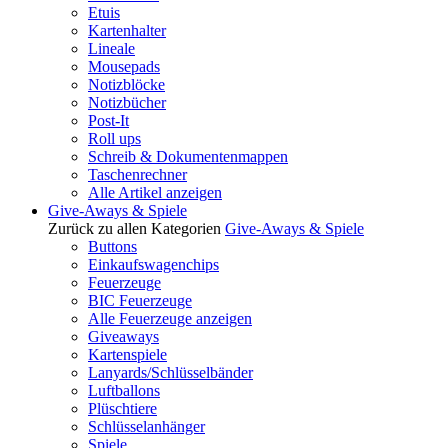
Etuis
Kartenhalter
Lineale
Mousepads
Notizblöcke
Notizbücher
Post-It
Roll ups
Schreib & Dokumentenmappen
Taschenrechner
Alle Artikel anzeigen
Give-Aways & Spiele
Zurück zu allen Kategorien
Give-Aways & Spiele
Buttons
Einkaufswagenchips
Feuerzeuge
BIC Feuerzeuge
Alle Feuerzeuge anzeigen
Giveaways
Kartenspiele
Lanyards/Schlüsselbänder
Luftballons
Plüschtiere
Schlüsselanhänger
Spiele