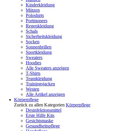
Kinderkleidung
Mützen
Poloshirts
Portmonees
Regenkleidung
Schals
Sicherheitskleidung
Socken
Sonnenbrillen
Sportkleidung
Sweaters
Hoodies
Alle Sweaters anzeigen
T-Shirts
Teamkleidung
Trainingsjacken
Westen
Alle Artikel anzeigen
Körperpflege
Zurück zu allen Kategorien
Körperpflege
Desinfektionsmittel
Erste Hilfe Kits
Gesichtsmaske
Gesundheitspflege