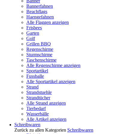
Banner
Bannerfahnen
Beachflags
Haengefahnen
Alle Flaggen anzeigen
Frisbees
Garten
Golf
Grillen BBQ
Regenschirme
Sturmschirme
Taschenschirme
Alle Regenschirme anzeigen
Sportartikel
Fussballe
Alle Sportartikel anzeigen
Strand
Strandstuehle
Strandtücher
Alle Strand anzeigen
Tierbedarf
Wasserbälle
Alle Artikel anzeigen
Schreibwaren
Zurück zu allen Kategorien
Schreibwaren