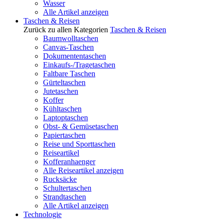
Wasser
Alle Artikel anzeigen
Taschen & Reisen
Zurück zu allen Kategorien
Taschen & Reisen
Baumwolltaschen
Canvas-Taschen
Dokumententaschen
Einkaufs-/Tragetaschen
Faltbare Taschen
Gürteltaschen
Jutetaschen
Koffer
Kühltaschen
Laptoptaschen
Obst- & Gemüsetaschen
Papiertaschen
Reise und Sporttaschen
Reiseartikel
Kofferanhaenger
Alle Reiseartikel anzeigen
Rucksäcke
Schultertaschen
Strandtaschen
Alle Artikel anzeigen
Technologie