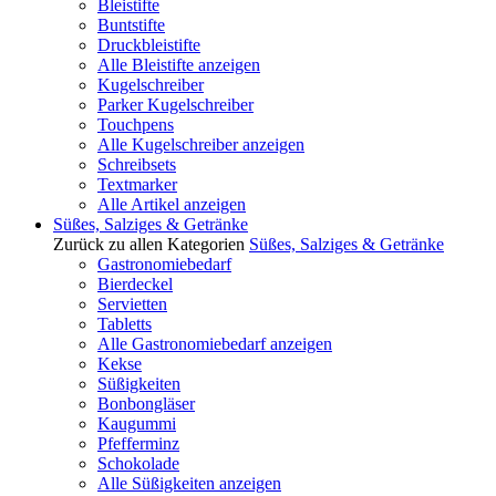
Bleistifte
Buntstifte
Druckbleistifte
Alle Bleistifte anzeigen
Kugelschreiber
Parker Kugelschreiber
Touchpens
Alle Kugelschreiber anzeigen
Schreibsets
Textmarker
Alle Artikel anzeigen
Süßes, Salziges & Getränke
Zurück zu allen Kategorien
Süßes, Salziges & Getränke
Gastronomiebedarf
Bierdeckel
Servietten
Tabletts
Alle Gastronomiebedarf anzeigen
Kekse
Süßigkeiten
Bonbongläser
Kaugummi
Pfefferminz
Schokolade
Alle Süßigkeiten anzeigen