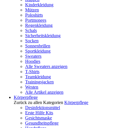
Kinderkleidung
Mützen
Poloshirts
Portmonees
Regenkleidung
Schals
Sicherheitskleidung
Socken
Sonnenbrillen
Sportkleidung
Sweaters
Hoodies
Alle Sweaters anzeigen
T-Shirts
Teamkleidung
Trainingsjacken
Westen
Alle Artikel anzeigen
Körperpflege
Zurück zu allen Kategorien
Körperpflege
Desinfektionsmittel
Erste Hilfe Kits
Gesichtsmaske
Gesundheitspflege