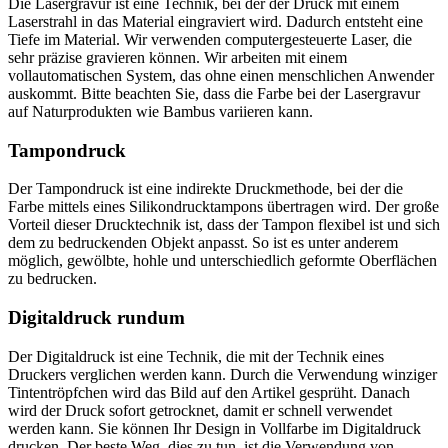
Die Lasergravur ist eine Technik, bei der der Druck mit einem
Laserstrahl in das Material eingraviert wird. Dadurch entsteht eine
Tiefe im Material. Wir verwenden computergesteuerte Laser, die
sehr präzise gravieren können. Wir arbeiten mit einem
vollautomatischen System, das ohne einen menschlichen Anwender
auskommt. Bitte beachten Sie, dass die Farbe bei der Lasergravur
auf Naturprodukten wie Bambus variieren kann.
Tampondruck
Der Tampondruck ist eine indirekte Druckmethode, bei der die
Farbe mittels eines Silikondrucktampons übertragen wird. Der große
Vorteil dieser Drucktechnik ist, dass der Tampon flexibel ist und sich
dem zu bedruckenden Objekt anpasst. So ist es unter anderem
möglich, gewölbte, hohle und unterschiedlich geformte Oberflächen
zu bedrucken.
Digitaldruck rundum
Der Digitaldruck ist eine Technik, die mit der Technik eines
Druckers verglichen werden kann. Durch die Verwendung winziger
Tintentröpfchen wird das Bild auf den Artikel gesprüht. Danach
wird der Druck sofort getrocknet, damit er schnell verwendet
werden kann. Sie können Ihr Design in Vollfarbe im Digitaldruck
drucken. Der beste Weg, dies zu tun, ist die Verwendung von