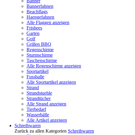
Banner
Bannerfahnen
Beachflags
Haengefahnen
Alle Flaggen anzeigen
Frisbees
Garten
Golf
Grillen BBQ
Regenschirme
Sturmschirme
Taschenschirme
Alle Regenschirme anzeigen
Sportartikel
Fussballe
Alle Sportartikel anzeigen
Strand
Strandstuehle
Strandtücher
Alle Strand anzeigen
Tierbedarf
Wasserbälle
Alle Artikel anzeigen
Schreibwaren
Zurück zu allen Kategorien
Schreibwaren