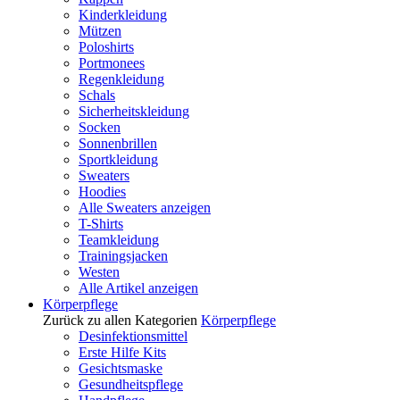
Kinderkleidung
Mützen
Poloshirts
Portmonees
Regenkleidung
Schals
Sicherheitskleidung
Socken
Sonnenbrillen
Sportkleidung
Sweaters
Hoodies
Alle Sweaters anzeigen
T-Shirts
Teamkleidung
Trainingsjacken
Westen
Alle Artikel anzeigen
Körperpflege
Zurück zu allen Kategorien
Körperpflege
Desinfektionsmittel
Erste Hilfe Kits
Gesichtsmaske
Gesundheitspflege