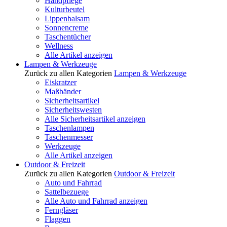
Handpflege
Kulturbeutel
Lippenbalsam
Sonnencreme
Taschentücher
Wellness
Alle Artikel anzeigen
Lampen & Werkzeuge
Zurück zu allen Kategorien
Lampen & Werkzeuge
Eiskratzer
Maßbänder
Sicherheitsartikel
Sicherheitswesten
Alle Sicherheitsartikel anzeigen
Taschenlampen
Taschenmesser
Werkzeuge
Alle Artikel anzeigen
Outdoor & Freizeit
Zurück zu allen Kategorien
Outdoor & Freizeit
Auto und Fahrrad
Sattelbezuege
Alle Auto und Fahrrad anzeigen
Ferngläser
Flaggen