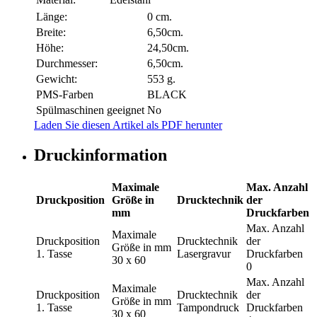
Länge:
0 cm.
Breite:
6,50cm.
Höhe:
24,50cm.
Durchmesser:
6,50cm.
Gewicht:
553 g.
PMS-Farben
BLACK
Spülmaschinen geeignet
No
Laden Sie diesen Artikel als PDF herunter
Druckinformation
Maximale
Max. Anzahl
Druckposition
Größe in
Drucktechnik
der
mm
Druckfarben
Max. Anzahl
Maximale
Druckposition
Drucktechnik
der
Größe in mm
1. Tasse
Lasergravur
Druckfarben
30 x 60
0
Max. Anzahl
Maximale
Druckposition
Drucktechnik
der
Größe in mm
1. Tasse
Tampondruck
Druckfarben
30 x 60