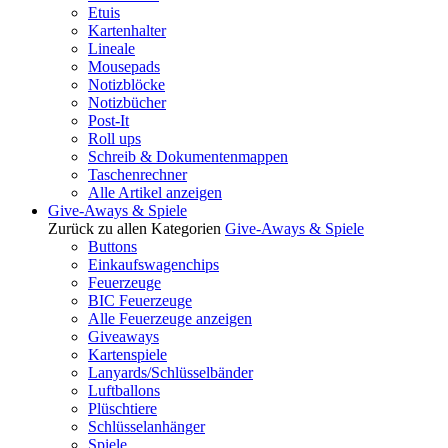
Etuis
Kartenhalter
Lineale
Mousepads
Notizblöcke
Notizbücher
Post-It
Roll ups
Schreib & Dokumentenmappen
Taschenrechner
Alle Artikel anzeigen
Give-Aways & Spiele
Zurück zu allen Kategorien
Give-Aways & Spiele
Buttons
Einkaufswagenchips
Feuerzeuge
BIC Feuerzeuge
Alle Feuerzeuge anzeigen
Giveaways
Kartenspiele
Lanyards/Schlüsselbänder
Luftballons
Plüschtiere
Schlüsselanhänger
Spiele