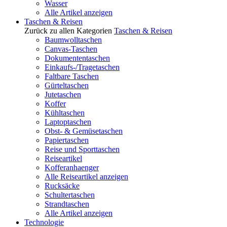
Wasser
Alle Artikel anzeigen
Taschen & Reisen
Zurück zu allen Kategorien
Taschen & Reisen
Baumwolltaschen
Canvas-Taschen
Dokumententaschen
Einkaufs-/Tragetaschen
Faltbare Taschen
Gürteltaschen
Jutetaschen
Koffer
Kühltaschen
Laptoptaschen
Obst- & Gemüsetaschen
Papiertaschen
Reise und Sporttaschen
Reiseartikel
Kofferanhaenger
Alle Reiseartikel anzeigen
Rucksäcke
Schultertaschen
Strandtaschen
Alle Artikel anzeigen
Technologie