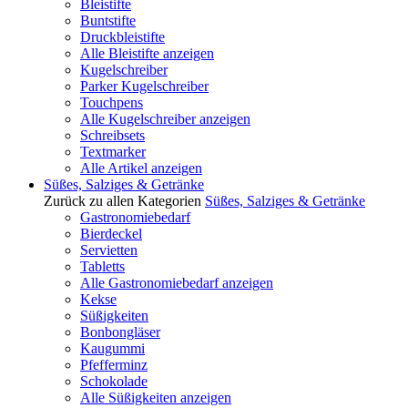
Bleistifte
Buntstifte
Druckbleistifte
Alle Bleistifte anzeigen
Kugelschreiber
Parker Kugelschreiber
Touchpens
Alle Kugelschreiber anzeigen
Schreibsets
Textmarker
Alle Artikel anzeigen
Süßes, Salziges & Getränke
Zurück zu allen Kategorien
Süßes, Salziges & Getränke
Gastronomiebedarf
Bierdeckel
Servietten
Tabletts
Alle Gastronomiebedarf anzeigen
Kekse
Süßigkeiten
Bonbongläser
Kaugummi
Pfefferminz
Schokolade
Alle Süßigkeiten anzeigen