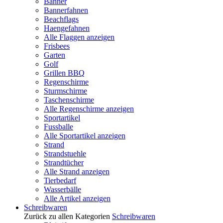
Banner
Bannerfahnen
Beachflags
Haengefahnen
Alle Flaggen anzeigen
Frisbees
Garten
Golf
Grillen BBQ
Regenschirme
Sturmschirme
Taschenschirme
Alle Regenschirme anzeigen
Sportartikel
Fussballe
Alle Sportartikel anzeigen
Strand
Strandstuehle
Strandtücher
Alle Strand anzeigen
Tierbedarf
Wasserbälle
Alle Artikel anzeigen
Schreibwaren
Zurück zu allen Kategorien
Schreibwaren