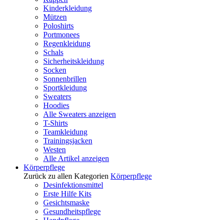
Kinderkleidung
Mützen
Poloshirts
Portmonees
Regenkleidung
Schals
Sicherheitskleidung
Socken
Sonnenbrillen
Sportkleidung
Sweaters
Hoodies
Alle Sweaters anzeigen
T-Shirts
Teamkleidung
Trainingsjacken
Westen
Alle Artikel anzeigen
Körperpflege
Zurück zu allen Kategorien
Körperpflege
Desinfektionsmittel
Erste Hilfe Kits
Gesichtsmaske
Gesundheitspflege