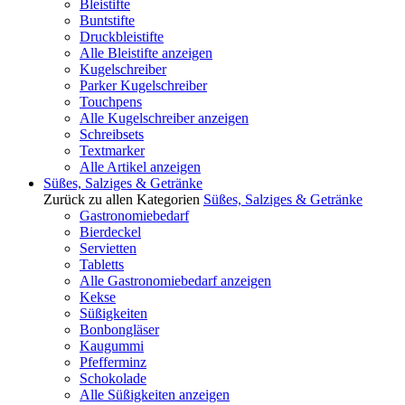
Bleistifte
Buntstifte
Druckbleistifte
Alle Bleistifte anzeigen
Kugelschreiber
Parker Kugelschreiber
Touchpens
Alle Kugelschreiber anzeigen
Schreibsets
Textmarker
Alle Artikel anzeigen
Süßes, Salziges & Getränke
Zurück zu allen Kategorien
Süßes, Salziges & Getränke
Gastronomiebedarf
Bierdeckel
Servietten
Tabletts
Alle Gastronomiebedarf anzeigen
Kekse
Süßigkeiten
Bonbongläser
Kaugummi
Pfefferminz
Schokolade
Alle Süßigkeiten anzeigen