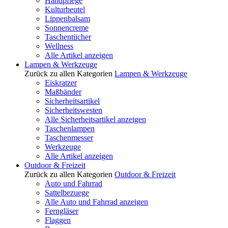
Handpflege
Kulturbeutel
Lippenbalsam
Sonnencreme
Taschentücher
Wellness
Alle Artikel anzeigen
Lampen & Werkzeuge
Zurück zu allen Kategorien
Lampen & Werkzeuge
Eiskratzer
Maßbänder
Sicherheitsartikel
Sicherheitswesten
Alle Sicherheitsartikel anzeigen
Taschenlampen
Taschenmesser
Werkzeuge
Alle Artikel anzeigen
Outdoor & Freizeit
Zurück zu allen Kategorien
Outdoor & Freizeit
Auto und Fahrrad
Sattelbezuege
Alle Auto und Fahrrad anzeigen
Ferngläser
Flaggen