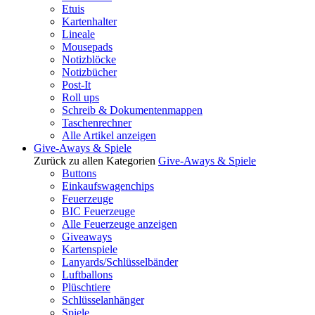
Etuis
Kartenhalter
Lineale
Mousepads
Notizblöcke
Notizbücher
Post-It
Roll ups
Schreib & Dokumentenmappen
Taschenrechner
Alle Artikel anzeigen
Give-Aways & Spiele
Zurück zu allen Kategorien
Give-Aways & Spiele
Buttons
Einkaufswagenchips
Feuerzeuge
BIC Feuerzeuge
Alle Feuerzeuge anzeigen
Giveaways
Kartenspiele
Lanyards/Schlüsselbänder
Luftballons
Plüschtiere
Schlüsselanhänger
Spiele