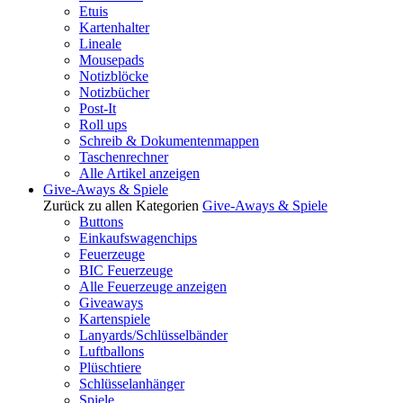
Etuis
Kartenhalter
Lineale
Mousepads
Notizblöcke
Notizbücher
Post-It
Roll ups
Schreib & Dokumentenmappen
Taschenrechner
Alle Artikel anzeigen
Give-Aways & Spiele
Zurück zu allen Kategorien
Give-Aways & Spiele
Buttons
Einkaufswagenchips
Feuerzeuge
BIC Feuerzeuge
Alle Feuerzeuge anzeigen
Giveaways
Kartenspiele
Lanyards/Schlüsselbänder
Luftballons
Plüschtiere
Schlüsselanhänger
Spiele