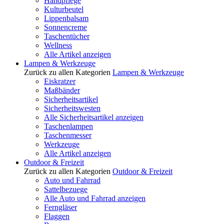
Handpflege
Kulturbeutel
Lippenbalsam
Sonnencreme
Taschentücher
Wellness
Alle Artikel anzeigen
Lampen & Werkzeuge
Zurück zu allen Kategorien
Lampen & Werkzeuge
Eiskratzer
Maßbänder
Sicherheitsartikel
Sicherheitswesten
Alle Sicherheitsartikel anzeigen
Taschenlampen
Taschenmesser
Werkzeuge
Alle Artikel anzeigen
Outdoor & Freizeit
Zurück zu allen Kategorien
Outdoor & Freizeit
Auto und Fahrrad
Sattelbezuege
Alle Auto und Fahrrad anzeigen
Ferngläser
Flaggen