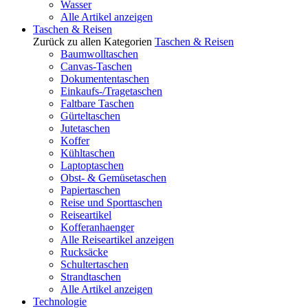
Wasser
Alle Artikel anzeigen
Taschen & Reisen
Zurück zu allen Kategorien
Taschen & Reisen
Baumwolltaschen
Canvas-Taschen
Dokumententaschen
Einkaufs-/Tragetaschen
Faltbare Taschen
Gürteltaschen
Jutetaschen
Koffer
Kühltaschen
Laptoptaschen
Obst- & Gemüsetaschen
Papiertaschen
Reise und Sporttaschen
Reiseartikel
Kofferanhaenger
Alle Reiseartikel anzeigen
Rucksäcke
Schultertaschen
Strandtaschen
Alle Artikel anzeigen
Technologie