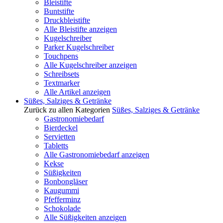
Bleistifte
Buntstifte
Druckbleistifte
Alle Bleistifte anzeigen
Kugelschreiber
Parker Kugelschreiber
Touchpens
Alle Kugelschreiber anzeigen
Schreibsets
Textmarker
Alle Artikel anzeigen
Süßes, Salziges & Getränke
Zurück zu allen Kategorien
Süßes, Salziges & Getränke
Gastronomiebedarf
Bierdeckel
Servietten
Tabletts
Alle Gastronomiebedarf anzeigen
Kekse
Süßigkeiten
Bonbongläser
Kaugummi
Pfefferminz
Schokolade
Alle Süßigkeiten anzeigen