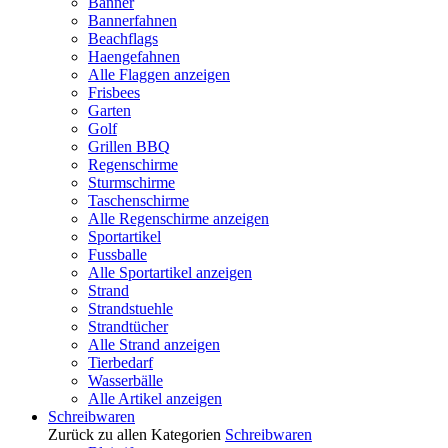
Banner
Bannerfahnen
Beachflags
Haengefahnen
Alle Flaggen anzeigen
Frisbees
Garten
Golf
Grillen BBQ
Regenschirme
Sturmschirme
Taschenschirme
Alle Regenschirme anzeigen
Sportartikel
Fussballe
Alle Sportartikel anzeigen
Strand
Strandstuehle
Strandtücher
Alle Strand anzeigen
Tierbedarf
Wasserbälle
Alle Artikel anzeigen
Schreibwaren
Zurück zu allen Kategorien
Schreibwaren