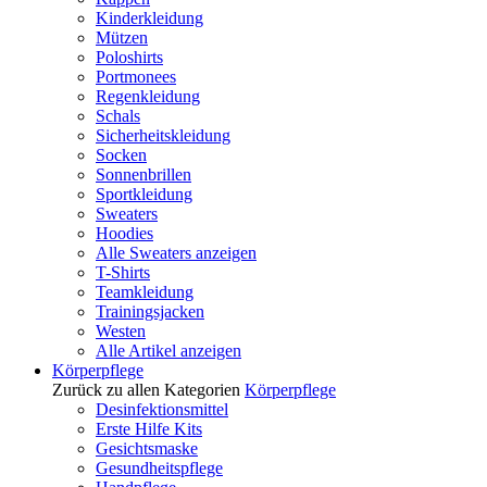
Kinderkleidung
Mützen
Poloshirts
Portmonees
Regenkleidung
Schals
Sicherheitskleidung
Socken
Sonnenbrillen
Sportkleidung
Sweaters
Hoodies
Alle Sweaters anzeigen
T-Shirts
Teamkleidung
Trainingsjacken
Westen
Alle Artikel anzeigen
Körperpflege
Zurück zu allen Kategorien
Körperpflege
Desinfektionsmittel
Erste Hilfe Kits
Gesichtsmaske
Gesundheitspflege