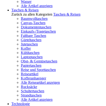
Wasser
Alle Artikel anzeigen
Taschen & Reisen
Zurück zu allen Kategorien
Taschen & Reisen
Baumwolltaschen
Canvas-Taschen
Dokumententaschen
Einkaufs-/Tragetaschen
Faltbare Taschen
Gürteltaschen
Jutetaschen
Koffer
Kühltaschen
Laptoptaschen
Obst- & Gemüsetaschen
Papiertaschen
Reise und Sporttaschen
Reiseartikel
Kofferanhaenger
Alle Reiseartikel anzeigen
Rucksäcke
Schultertaschen
Strandtaschen
Alle Artikel anzeigen
Technologie