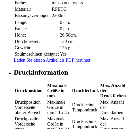
Farbe:
transparent weiss
Material:
RPETG
Fassungsvermögen:
2200ml
Länge:
0 cm.
Breite:
0 cm.
Höhe:
26,50cm.
Durchmesser:
130 cm.
Gewicht:
175 g.
Spülmaschinen geeignet
Yes
Laden Sie diesen Artikel als PDF herunter
Druckinformation
Maximale
Max. Anzahl
Druckposition
Größe in
Drucktechnik
der
mm
Druckfarben
Druckposition
Maximale
Max. Anzahl
Drucktechnik
Vorderseite
Größe in
der
Tampondruck
oberer Bereich
mm
50 x 45
Druckfarben
-
Druckposition
Maximale
Max. Anzahl
Drucktechnik
Vorderseite
Größe in
der
Tampondruck