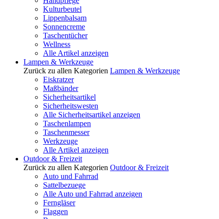
Handpflege
Kulturbeutel
Lippenbalsam
Sonnencreme
Taschentücher
Wellness
Alle Artikel anzeigen
Lampen & Werkzeuge
Zurück zu allen Kategorien
Lampen & Werkzeuge
Eiskratzer
Maßbänder
Sicherheitsartikel
Sicherheitswesten
Alle Sicherheitsartikel anzeigen
Taschenlampen
Taschenmesser
Werkzeuge
Alle Artikel anzeigen
Outdoor & Freizeit
Zurück zu allen Kategorien
Outdoor & Freizeit
Auto und Fahrrad
Sattelbezuege
Alle Auto und Fahrrad anzeigen
Ferngläser
Flaggen