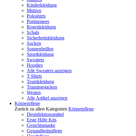
Kinderkleidung
Mützen
Poloshirts
Portmonees
Regenkleidung
Schals
Sicherheitskleidung
Socken
Sonnenbrillen
Sportkleidung
Sweaters
Hoodies
Alle Sweaters anzeigen
T-Shirts
Teamkleidung
Trainingsjacken
Westen
Alle Artikel anzeigen
Körperpflege
Zurück zu allen Kategorien
Körperpflege
Desinfektionsmittel
Erste Hilfe Kits
Gesichtsmaske
Gesundheitspflege