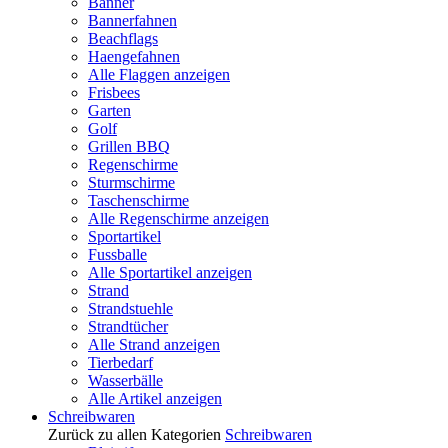
Banner
Bannerfahnen
Beachflags
Haengefahnen
Alle Flaggen anzeigen
Frisbees
Garten
Golf
Grillen BBQ
Regenschirme
Sturmschirme
Taschenschirme
Alle Regenschirme anzeigen
Sportartikel
Fussballe
Alle Sportartikel anzeigen
Strand
Strandstuehle
Strandtücher
Alle Strand anzeigen
Tierbedarf
Wasserbälle
Alle Artikel anzeigen
Schreibwaren
Zurück zu allen Kategorien
Schreibwaren