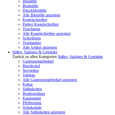
Bleistifte
Buntstifte
Druckbleistifte
Alle Bleistifte anzeigen
Kugelschreiber
Parker Kugelschreiber
Touchpens
Alle Kugelschreiber anzeigen
Schreibsets
Textmarker
Alle Artikel anzeigen
Süßes, Salziges & Getränke
Zurück zu allen Kategorien
Süßes, Salziges & Getränke
Gastronomiebedarf
Bierdeckel
Servietten
Tabletts
Alle Gastronomiebedarf anzeigen
Kekse
Süßigkeiten
Bonbongläser
Kaugummi
Pfefferminz
Schokolade
Alle Süßigkeiten anzeigen