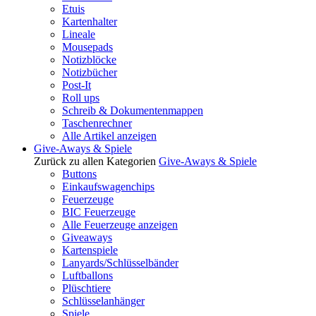
Etuis
Kartenhalter
Lineale
Mousepads
Notizblöcke
Notizbücher
Post-It
Roll ups
Schreib & Dokumentenmappen
Taschenrechner
Alle Artikel anzeigen
Give-Aways & Spiele
Zurück zu allen Kategorien
Give-Aways & Spiele
Buttons
Einkaufswagenchips
Feuerzeuge
BIC Feuerzeuge
Alle Feuerzeuge anzeigen
Giveaways
Kartenspiele
Lanyards/Schlüsselbänder
Luftballons
Plüschtiere
Schlüsselanhänger
Spiele