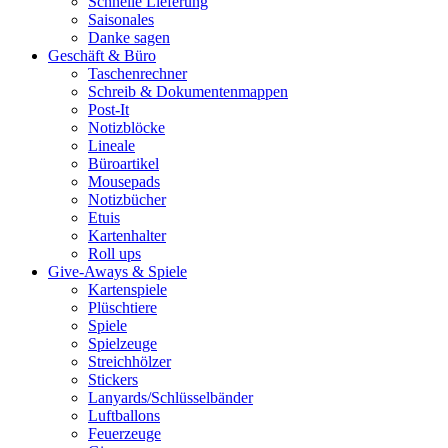
Schnelle Lieferung
Saisonales
Danke sagen
Geschäft & Büro
Taschenrechner
Schreib & Dokumentenmappen
Post-It
Notizblöcke
Lineale
Büroartikel
Mousepads
Notizbücher
Etuis
Kartenhalter
Roll ups
Give-Aways & Spiele
Kartenspiele
Plüschtiere
Spiele
Spielzeuge
Streichhölzer
Stickers
Lanyards/Schlüsselbänder
Luftballons
Feuerzeuge