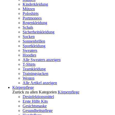
Kinderkleidung
Mützen
Poloshirts
Portmonees
Regenkleidung
Schals
Sicherheitskleidung
Socken
Sonnenbrillen
Sportkleidung
Sweaters
Hoodies
Alle Sweaters anzeigen
T-Shirts
Teamkleidung
Trainingsjacken
Westen
Alle Artikel anzeigen
Körperpflege
Zurück zu allen Kategorien
Körperpflege
Desinfektionsmittel
Erste Hilfe Kits
Gesichtsmaske
Gesundheitspflege