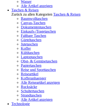
Wasser
Alle Artikel anzeigen
Taschen & Reisen
Zurück zu allen Kategorien
Taschen & Reisen
Baumwolltaschen
Canvas-Taschen
Dokumententaschen
Einkaufs-/Tragetaschen
Faltbare Taschen
Gürteltaschen
Jutetaschen
Koffer
Kühltaschen
Laptoptaschen
Obst- & Gemüsetaschen
Papiertaschen
Reise und Sporttaschen
Reiseartikel
Kofferanhaenger
Alle Reiseartikel anzeigen
Rucksäcke
Schultertaschen
Strandtaschen
Alle Artikel anzeigen
Technologie