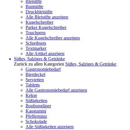
Bleistifte
Buntstifte
Druckbleistifte
Alle Bleistifte anzeigen
Kugelschreiber
Parker Kugelschreiber
Touchpens
Alle Kugelschreiber anzeigen
Schreibsets
Textmarker
Alle Artikel anzeigen
Süßes, Salziges & Getränke
Zurück zu allen Kategorien
Süßes, Salziges & Getränke
Gastronomiebedarf
Bierdeckel
Servietten
Tabletts
Alle Gastronomiebedarf anzeigen
Kekse
Süßigkeiten
Bonbongläser
Kaugummi
Pfefferminz
Schokolade
Alle Süßigkeiten anzeigen