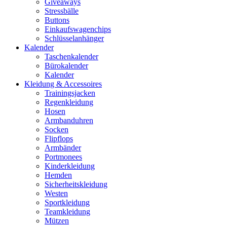
Giveaways
Stressbälle
Buttons
Einkaufswagenchips
Schlüsselanhänger
Kalender
Taschenkalender
Bürokalender
Kalender
Kleidung & Accessoires
Trainingsjacken
Regenkleidung
Hosen
Armbanduhren
Socken
Flipflops
Armbänder
Portmonees
Kinderkleidung
Hemden
Sicherheitskleidung
Westen
Sportkleidung
Teamkleidung
Mützen