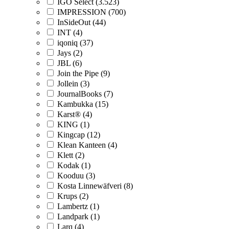
IGO Select (3.523)
IMPRESSION (700)
InSideOut (44)
INT (4)
iqoniq (37)
Jays (2)
JBL (6)
Join the Pipe (9)
Jollein (3)
JournalBooks (7)
Kambukka (15)
Karst® (4)
KING (1)
Kingcap (12)
Klean Kanteen (4)
Klett (2)
Kodak (1)
Kooduu (3)
Kosta Linnewäfveri (8)
Krups (2)
Lambertz (1)
Landpark (1)
Larq (4)