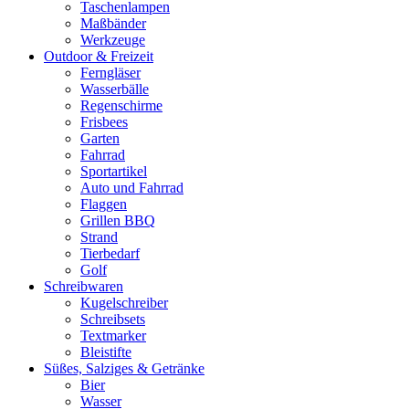
Taschenlampen
Maßbänder
Werkzeuge
Outdoor & Freizeit
Ferngläser
Wasserbälle
Regenschirme
Frisbees
Garten
Fahrrad
Sportartikel
Auto und Fahrrad
Flaggen
Grillen BBQ
Strand
Tierbedarf
Golf
Schreibwaren
Kugelschreiber
Schreibsets
Textmarker
Bleistifte
Süßes, Salziges & Getränke
Bier
Wasser