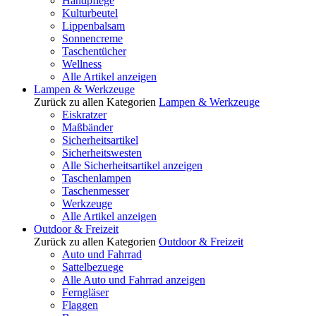
Handpflege
Kulturbeutel
Lippenbalsam
Sonnencreme
Taschentücher
Wellness
Alle Artikel anzeigen
Lampen & Werkzeuge
Zurück zu allen Kategorien
Lampen & Werkzeuge
Eiskratzer
Maßbänder
Sicherheitsartikel
Sicherheitswesten
Alle Sicherheitsartikel anzeigen
Taschenlampen
Taschenmesser
Werkzeuge
Alle Artikel anzeigen
Outdoor & Freizeit
Zurück zu allen Kategorien
Outdoor & Freizeit
Auto und Fahrrad
Sattelbezuege
Alle Auto und Fahrrad anzeigen
Ferngläser
Flaggen