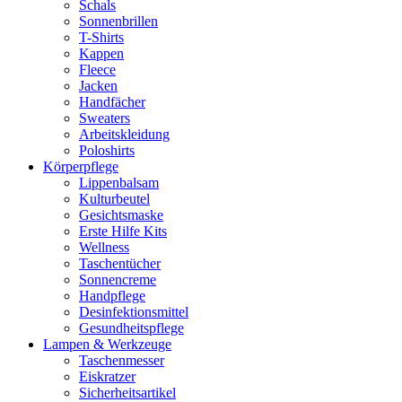
Schals
Sonnenbrillen
T-Shirts
Kappen
Fleece
Jacken
Handfächer
Sweaters
Arbeitskleidung
Poloshirts
Körperpflege
Lippenbalsam
Kulturbeutel
Gesichtsmaske
Erste Hilfe Kits
Wellness
Taschentücher
Sonnencreme
Handpflege
Desinfektionsmittel
Gesundheitspflege
Lampen & Werkzeuge
Taschenmesser
Eiskratzer
Sicherheitsartikel