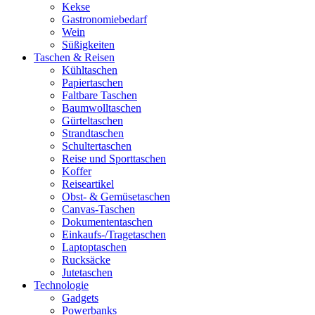
Kekse
Gastronomiebedarf
Wein
Süßigkeiten
Taschen & Reisen
Kühltaschen
Papiertaschen
Faltbare Taschen
Baumwolltaschen
Gürteltaschen
Strandtaschen
Schultertaschen
Reise und Sporttaschen
Koffer
Reiseartikel
Obst- & Gemüsetaschen
Canvas-Taschen
Dokumententaschen
Einkaufs-/Tragetaschen
Laptoptaschen
Rucksäcke
Jutetaschen
Technologie
Gadgets
Powerbanks