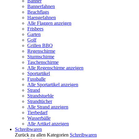
Banner
Bannerfahnen
Beachflags
Haengefahnen
Alle Flaggen anzeigen
Frisbees
Garten
Golf
Grillen BBQ
Regenschirme
Sturmschirme
Taschenschirme
Alle Regenschirme anzeigen
Sportartikel
Fussballe
Alle Sportartikel anzeigen
Strand
Strandstuehle
Strandtücher
Alle Strand anzeigen
Tierbedarf
Wasserbälle
Alle Artikel anzeigen
Schreibwaren
Zurück zu allen Kategorien
Schreibwaren