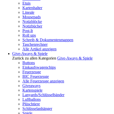
Etuis
Kartenhalter
Lineale
Mousepads
Notizblöcke
Notizbücher
Post-It
Roll ups
Schreib & Dokumentenmappen
Taschenrechner
Alle Artikel anzeigen
Give-Aways & Spiele
Zurück zu allen Kategorien
Give-Aways & Spiele
Buttons
Einkaufswagenchips
Feuerzeuge
BIC Feuerzeuge
Alle Feuerzeuge anzeigen
Giveaways
Kartenspiele
Lanyards/Schlüsselbänder
Luftballons
Plüschtiere
Schlüsselanhänger
Spiele