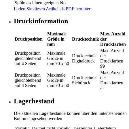
Spülmaschinen geeignet
No
Laden Sie diesen Artikel als PDF herunter
Druckinformation
Maximale
Max. Anzahl
Druckposition
Größe in
Drucktechnik
der
mm
Druckfarben
Max. Anzahl
Druckposition
Maximale
Drucktechnik
der
gleichbleibend
Größe in
Digitaldruck
Druckfarben
auf 4 Seiten
mm
70 x 50
99
Max. Anzahl
Druckposition
Maximale
Drucktechnik
der
gleichbleibend
Größe in
Siebdruck
Druckfarben
auf 4 Seiten
mm
70 x 50
4
Lagerbestand
Die aktuellen Lagerbestände können über den untenstehenden
Button eingesehen werden
Vorrätig
Derzeit nicht vorrätig - bekanntes Lieferdatum