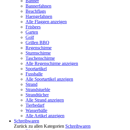
Banner
Bannerfahnen
Beachflags
Haengefahnen
Alle Flaggen anzeigen
Frisbees
Garten
Golf
Grillen BBQ
Regenschirme
Sturmschirme
Taschenschirme
Alle Regenschirme anzeigen
Sportartikel
Fussballe
Alle Sportartikel anzeigen
Strand
Strandstuehle
Strandtücher
Alle Strand anzeigen
Tierbedarf
Wasserbälle
Alle Artikel anzeigen
Schreibwaren
Zurück zu allen Kategorien
Schreibwaren