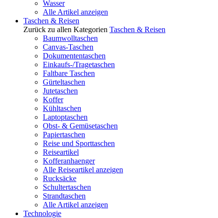
Wasser
Alle Artikel anzeigen
Taschen & Reisen
Zurück zu allen Kategorien
Taschen & Reisen
Baumwolltaschen
Canvas-Taschen
Dokumententaschen
Einkaufs-/Tragetaschen
Faltbare Taschen
Gürteltaschen
Jutetaschen
Koffer
Kühltaschen
Laptoptaschen
Obst- & Gemüsetaschen
Papiertaschen
Reise und Sporttaschen
Reiseartikel
Kofferanhaenger
Alle Reiseartikel anzeigen
Rucksäcke
Schultertaschen
Strandtaschen
Alle Artikel anzeigen
Technologie