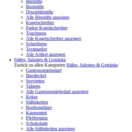
Bleistifte
Buntstifte
Druckbleistifte
Alle Bleistifte anzeigen
Kugelschreiber
Parker Kugelschreiber
Touchpens
Alle Kugelschreiber anzeigen
Schreibsets
Textmarker
Alle Artikel anzeigen
Süßes, Salziges & Getränke
Zurück zu allen Kategorien
Süßes, Salziges & Getränke
Gastronomiebedarf
Bierdeckel
Servietten
Tabletts
Alle Gastronomiebedarf anzeigen
Kekse
Süßigkeiten
Bonbongläser
Kaugummi
Pfefferminz
Schokolade
Alle Süßigkeiten anzeigen