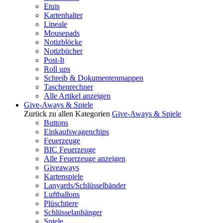
Etuis
Kartenhalter
Lineale
Mousepads
Notizblöcke
Notizbücher
Post-It
Roll ups
Schreib & Dokumentenmappen
Taschenrechner
Alle Artikel anzeigen
Give-Aways & Spiele
Zurück zu allen Kategorien
Give-Aways & Spiele
Buttons
Einkaufswagenchips
Feuerzeuge
BIC Feuerzeuge
Alle Feuerzeuge anzeigen
Giveaways
Kartenspiele
Lanyards/Schlüsselbänder
Luftballons
Plüschtiere
Schlüsselanhänger
Spiele