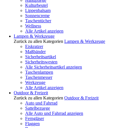
Handpflege
Kulturbeutel
Lippenbalsam
Sonnencreme
Taschentücher
Wellness
Alle Artikel anzeigen
Lampen & Werkzeuge
Zurück zu allen Kategorien
Lampen & Werkzeuge
Eiskratzer
Maßbänder
Sicherheitsartikel
Sicherheitswesten
Alle Sicherheitsartikel anzeigen
Taschenlampen
Taschenmesser
Werkzeuge
Alle Artikel anzeigen
Outdoor & Freizeit
Zurück zu allen Kategorien
Outdoor & Freizeit
Auto und Fahrrad
Sattelbezuege
Alle Auto und Fahrrad anzeigen
Ferngläser
Flaggen