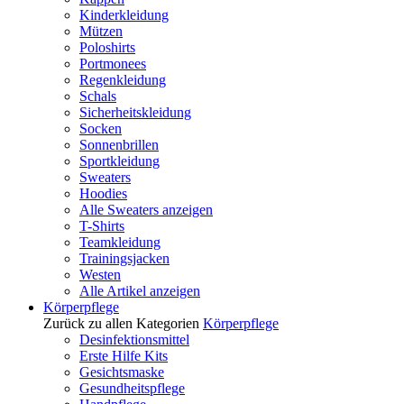
Kinderkleidung
Mützen
Poloshirts
Portmonees
Regenkleidung
Schals
Sicherheitskleidung
Socken
Sonnenbrillen
Sportkleidung
Sweaters
Hoodies
Alle Sweaters anzeigen
T-Shirts
Teamkleidung
Trainingsjacken
Westen
Alle Artikel anzeigen
Körperpflege
Zurück zu allen Kategorien
Körperpflege
Desinfektionsmittel
Erste Hilfe Kits
Gesichtsmaske
Gesundheitspflege