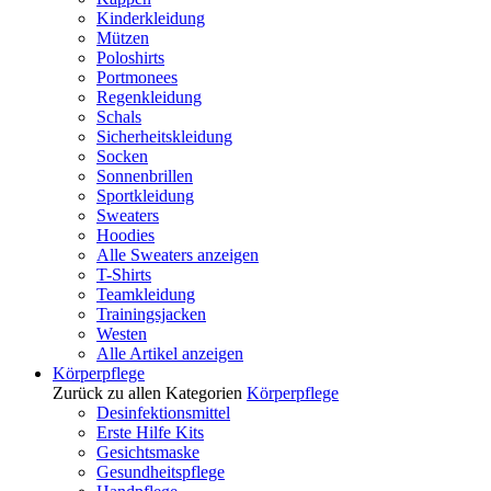
Kinderkleidung
Mützen
Poloshirts
Portmonees
Regenkleidung
Schals
Sicherheitskleidung
Socken
Sonnenbrillen
Sportkleidung
Sweaters
Hoodies
Alle Sweaters anzeigen
T-Shirts
Teamkleidung
Trainingsjacken
Westen
Alle Artikel anzeigen
Körperpflege
Zurück zu allen Kategorien
Körperpflege
Desinfektionsmittel
Erste Hilfe Kits
Gesichtsmaske
Gesundheitspflege