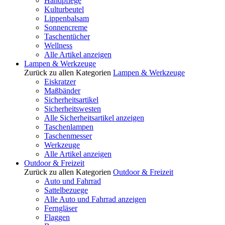
Handpflege
Kulturbeutel
Lippenbalsam
Sonnencreme
Taschentücher
Wellness
Alle Artikel anzeigen
Lampen & Werkzeuge
Zurück zu allen Kategorien
Lampen & Werkzeuge
Eiskratzer
Maßbänder
Sicherheitsartikel
Sicherheitswesten
Alle Sicherheitsartikel anzeigen
Taschenlampen
Taschenmesser
Werkzeuge
Alle Artikel anzeigen
Outdoor & Freizeit
Zurück zu allen Kategorien
Outdoor & Freizeit
Auto und Fahrrad
Sattelbezuege
Alle Auto und Fahrrad anzeigen
Ferngläser
Flaggen