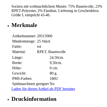
Socken mit weihnachtlichem Muster. 75% Baumwolle, 23%
RPET-Polyester, 2% Elasthan. Lieferung in Geschenkbox.
Größe L entspricht 43-46.
Merkmale
Artikelnummer:
20515900
Mindestmenge:
25 Stück
Farbe:
rot
Material:
RPET, Baumwolle
Länge:
24,50cm.
Breite:
9,50cm.
Höhe:
0 cm.
Gewicht:
80 g.
PMS-Farben
186U
Spülmaschinen geeignet
No
Laden Sie diesen Artikel als PDF herunter
Druckinformation