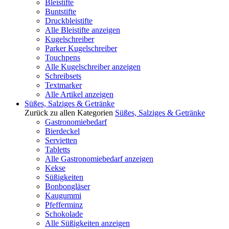
Bleistifte
Buntstifte
Druckbleistifte
Alle Bleistifte anzeigen
Kugelschreiber
Parker Kugelschreiber
Touchpens
Alle Kugelschreiber anzeigen
Schreibsets
Textmarker
Alle Artikel anzeigen
Süßes, Salziges & Getränke
Zurück zu allen Kategorien
Süßes, Salziges & Getränke
Gastronomiebedarf
Bierdeckel
Servietten
Tabletts
Alle Gastronomiebedarf anzeigen
Kekse
Süßigkeiten
Bonbongläser
Kaugummi
Pfefferminz
Schokolade
Alle Süßigkeiten anzeigen