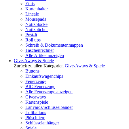
Etuis
Kartenhalter
Lineale
Mousepads
Notizblöcke
Notizbücher
Post-It
Roll ups
Schreib & Dokumentenmappen
Taschenrechner
Alle Artikel anzeigen
Give-Aways & Spiele
Zurück zu allen Kategorien
Give-Aways & Spiele
Buttons
Einkaufswagenchips
Feuerzeuge
BIC Feuerzeuge
Alle Feuerzeuge anzeigen
Giveaways
Kartenspiele
Lanyards/Schlüsselbänder
Luftballons
Plüschtiere
Schlüsselanhänger
Spiele