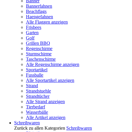
Banner
Bannerfahnen
Beachflags
Haengefahnen
Alle Flaggen anzeigen
Frisbees
Garten
Golf
Grillen BBQ
Regenschirme
Sturmschirme
Taschenschirme
Alle Regenschirme anzeigen
Sportartikel
Fussballe
Alle Sportartikel anzeigen
Strand
Strandstuehle
Strandtücher
Alle Strand anzeigen
Tierbedarf
Wasserbälle
Alle Artikel anzeigen
Schreibwaren
Zurück zu allen Kategorien
Schreibwaren