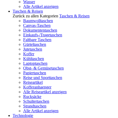
Wasser
Alle Artikel anzeigen
Taschen & Reisen
Zurück zu allen Kategorien
Taschen & Reisen
Baumwolltaschen
Canvas-Taschen
Dokumententaschen
Einkaufs-/Tragetaschen
Faltbare Taschen
Gürteltaschen
Jutetaschen
Koffer
Kühltaschen
Laptoptaschen
Obst- & Gemüsetaschen
Papiertaschen
Reise und Sporttaschen
Reiseartikel
Kofferanhaenger
Alle Reiseartikel anzeigen
Rucksäcke
Schultertaschen
Strandtaschen
Alle Artikel anzeigen
Technologie