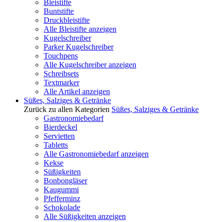
Bleistifte
Buntstifte
Druckbleistifte
Alle Bleistifte anzeigen
Kugelschreiber
Parker Kugelschreiber
Touchpens
Alle Kugelschreiber anzeigen
Schreibsets
Textmarker
Alle Artikel anzeigen
Süßes, Salziges & Getränke
Zurück zu allen Kategorien
Süßes, Salziges & Getränke
Gastronomiebedarf
Bierdeckel
Servietten
Tabletts
Alle Gastronomiebedarf anzeigen
Kekse
Süßigkeiten
Bonbongläser
Kaugummi
Pfefferminz
Schokolade
Alle Süßigkeiten anzeigen