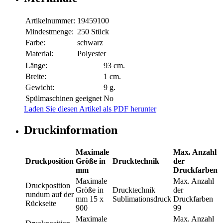
Artikelnummer:
19459100
Mindestmenge:
250 Stück
Farbe:
schwarz
Material:
Polyester
Länge:
93 cm.
Breite:
1 cm.
Gewicht:
9 g.
Spülmaschinen geeignet
No
Laden Sie diesen Artikel als PDF herunter
Druckinformation
Maximale
Max. Anzahl
Druckposition
Größe in
Drucktechnik
der
mm
Druckfarben
Maximale
Max. Anzahl
Druckposition
Größe in
Drucktechnik
der
rundum auf der
mm
15 x
Sublimationsdruck
Druckfarben
Rückseite
900
99
Maximale
Max. Anzahl