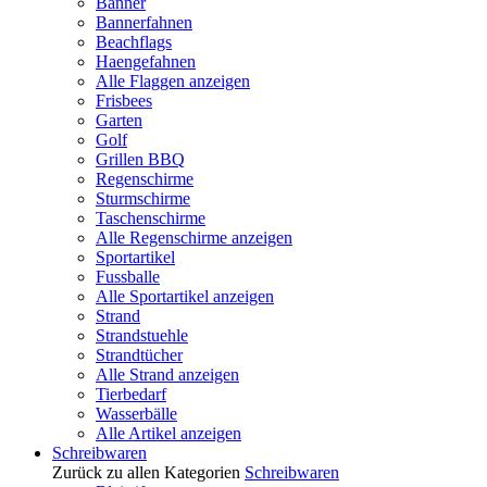
Banner
Bannerfahnen
Beachflags
Haengefahnen
Alle Flaggen anzeigen
Frisbees
Garten
Golf
Grillen BBQ
Regenschirme
Sturmschirme
Taschenschirme
Alle Regenschirme anzeigen
Sportartikel
Fussballe
Alle Sportartikel anzeigen
Strand
Strandstuehle
Strandtücher
Alle Strand anzeigen
Tierbedarf
Wasserbälle
Alle Artikel anzeigen
Schreibwaren
Zurück zu allen Kategorien
Schreibwaren