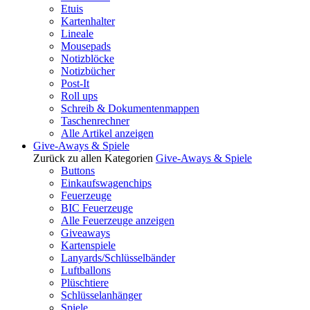
Etuis
Kartenhalter
Lineale
Mousepads
Notizblöcke
Notizbücher
Post-It
Roll ups
Schreib & Dokumentenmappen
Taschenrechner
Alle Artikel anzeigen
Give-Aways & Spiele
Zurück zu allen Kategorien
Give-Aways & Spiele
Buttons
Einkaufswagenchips
Feuerzeuge
BIC Feuerzeuge
Alle Feuerzeuge anzeigen
Giveaways
Kartenspiele
Lanyards/Schlüsselbänder
Luftballons
Plüschtiere
Schlüsselanhänger
Spiele