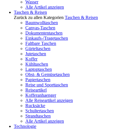
Wasser
Alle Artikel anzeigen
Taschen & Reisen
Zurück zu allen Kategorien
Taschen & Reisen
Baumwolltaschen
Canvas-Taschen
Dokumententaschen
Einkaufs-/Tragetaschen
Faltbare Taschen
Gürteltaschen
Jutetaschen
Koffer
Kühltaschen
Laptoptaschen
Obst- & Gemüsetaschen
Papiertaschen
Reise und Sporttaschen
Reiseartikel
Kofferanhaenger
Alle Reiseartikel anzeigen
Rucksäcke
Schultertaschen
Strandtaschen
Alle Artikel anzeigen
Technologie