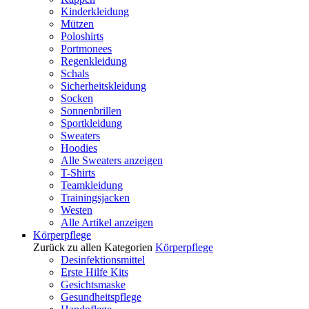
Kinderkleidung
Mützen
Poloshirts
Portmonees
Regenkleidung
Schals
Sicherheitskleidung
Socken
Sonnenbrillen
Sportkleidung
Sweaters
Hoodies
Alle Sweaters anzeigen
T-Shirts
Teamkleidung
Trainingsjacken
Westen
Alle Artikel anzeigen
Körperpflege
Zurück zu allen Kategorien
Körperpflege
Desinfektionsmittel
Erste Hilfe Kits
Gesichtsmaske
Gesundheitspflege